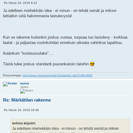
L
Pe Heinä 19, 2019 8:12
V
a
i
i
Ja edelleen miehekkäin idea - ei minun - on tehdä seinät ja miksei
e
n
lattiatkin siitä halvimmasta lastulevystä!
s
a
t
a
i
Kun se rakenne kuitenkin joskus vuotaa, turpoaa tuo lastulevy - korkkaa
laatat - ja paljastaa vuotokohdan ennekuin oikeata vahinkoa tapahtuu.
Ikäänkuin "kosteussulake"....
Tästä tulee joskus standardi puurankaisiin taloihin
Eristysremppa:
http://www.rintamamiestalo.fi/viewtopic.php?f=9&t=8430
tuuma
Jäsen
Re: Märkätilan rakenne
L
Pe Heinä 19, 2019 19:48
V
a
i
i
e
n
s
lmfmis kirjoitti:
a
t
Ja edelleen miehekkäin idea - ei minun - on tehdä seinät ja miksei
a
i