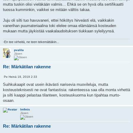
mutta tuskin olisi vieläkään valmis... Ehkä se on hyvä olla sertifikaatti
tuossa kumminkin, vaikkei se mitään välttis takaa.
Juju oli silti tuo havuvaneri, ettei hökötys hirveästi elä, vaikkakin
vanerihan puumateriaalina toki elelee omaa elämäänsä kosteuden
mukaan mutta jäykistää vaakalaudoituksen tiukkaan syleilyynsä.
-En tee virheitä, ne teen tekemättäkin...
pvalila
Jäsen
Re: Märkätilan rakenne
L
Pe Heinä 19, 2019 2:33
V
a
i
i
Suihkukaapit ovat usein ikävästi narisevia muovileluja, mutta
e
n
kosteusteknisesti ne ovat fantastisia: rakenteessa saa olla monta virhettä
s
a
t
ja silti kaappi pelastaa tilanteen, kosteuskuorma kun tipahtaa murto-
a
i
osaan.
lmfmis
Jäsen
Re: Märkätilan rakenne