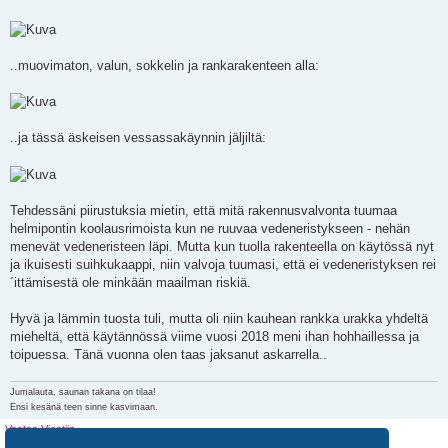
..muovimaton, valun, sokkelin ja rankarakenteen alla:
..ja tässä äskeisen vessassakäynnin jäljiltä:
Tehdessäni piirustuksia mietin, että mitä rakennusvalvonta tuumaa
helmipontin koolausrimoista kun ne ruuvaa vedeneristykseen - nehän
menevät vedeneristeen läpi. Mutta kun tuolla rakenteella on käytössä nyt
ja ikuisesti suihkukaappi, niin valvoja tuumasi, että ei vedeneristyksen rei
´ittämisestä ole minkään maailman riskiä.
Hyvä ja lämmin tuosta tuli, mutta oli niin kauhean rankka urakka yhdeltä
mieheltä, että käytännössä viime vuosi 2018 meni ihan hohhaillessa ja
toipuessa. Tänä vuonna olen taas jaksanut askarrella..
Jumalauta, saunan takana on tilaa!
Ensi kesänä teen sinne kasvimaan.
Vastaa Viestiin
8 viestiä • Sivu
1
/
1