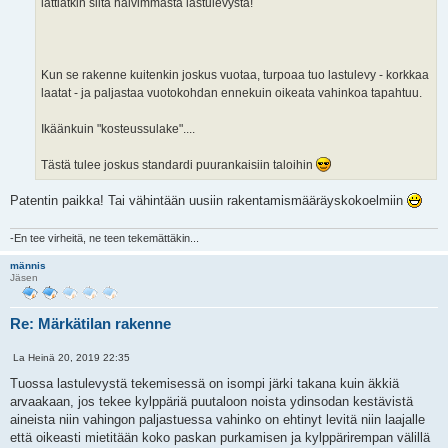
lattiatkin siitä halvimmasta lastulevystä!
Kun se rakenne kuitenkin joskus vuotaa, turpoaa tuo lastulevy - korkkaa
laatat - ja paljastaa vuotokohdan ennekuin oikeata vahinkoa tapahtuu.
Ikäänkuin "kosteussulake"....
Tästä tulee joskus standardi puurankaisiin taloihin
Patentin paikka! Tai vähintään uusiin rakentamismääräyskokoelmiin
-En tee virheitä, ne teen tekemättäkin...
männis
Jäsen
Re: Märkätilan rakenne
L
La Heinä 20, 2019 22:35
V
a
i
i
Tuossa lastulevystä tekemisessä on isompi järki takana kuin äkkiä
e
n
arvaakaan, jos tekee kylppäriä puutaloon noista ydinsodan kestävistä
s
a
t
aineista niin vahingon paljastuessa vahinko on ehtinyt levitä niin laajalle
a
i
että oikeasti mietitään koko paskan purkamisen ja kylppärirempan välillä