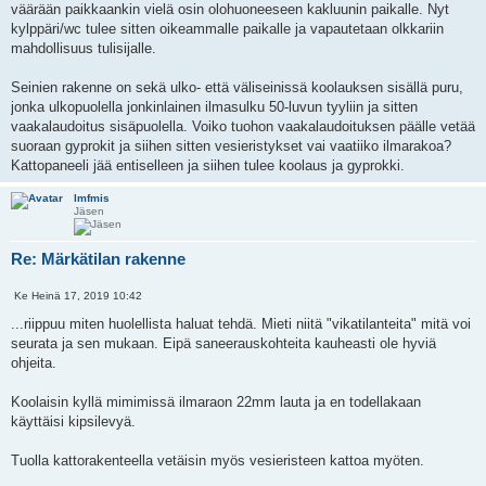
n
väärään paikkaankin vielä osin olohuoneeseen kakluunin paikalle. Nyt
s
u
a
t
kylppäri/wc tulee sitten oikeammalle paikalle ja vapautetaan olkkariin
a
i
mahdollisuus tulisijalle.
Seinien rakenne on sekä ulko- että väliseinissä koolauksen sisällä puru,
jonka ulkopuolella jonkinlainen ilmasulku 50-luvun tyyliin ja sitten
vaakalaudoitus sisäpuolella. Voiko tuohon vaakalaudoituksen päälle vetää
suoraan gyprokit ja siihen sitten vesieristykset vai vaatiiko ilmarakoa?
Kattopaneeli jää entiselleen ja siihen tulee koolaus ja gyprokki.
lmfmis
Jäsen
Re: Märkätilan rakenne
L
Ke Heinä 17, 2019 10:42
V
a
i
i
...riippuu miten huolellista haluat tehdä. Mieti niitä "vikatilanteita" mitä voi
e
n
seurata ja sen mukaan. Eipä saneerauskohteita kauheasti ole hyviä
s
a
t
ohjeita.
a
i
Koolaisin kyllä mimimissä ilmaraon 22mm lauta ja en todellakaan
käyttäisi kipsilevyä.
Tuolla kattorakenteella vetäisin myös vesieristeen kattoa myöten.