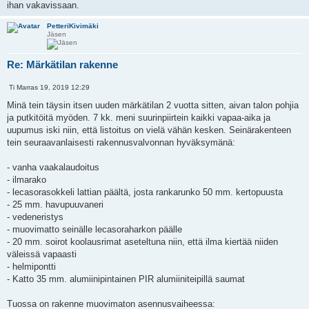
ihan vakavissaan.
PetteriKivimäki
Jäsen
Re: Märkätilan rakenne
L
Ti Marras 19, 2019 12:29
V
a
i
i
Minä tein täysin itsen uuden märkätilan 2 vuotta sitten, aivan talon pohjia
e
n
ja putkitöitä myöden. 7 kk. meni suurinpiirtein kaikki vapaa-aika ja
s
a
t
uupumus iski niin, että listoitus on vielä vähän kesken. Seinärakenteen
a
i
tein seuraavanlaisesti rakennusvalvonnan hyväksymänä:
- vanha vaakalaudoitus
- ilmarako
- lecasorasokkeli lattian päältä, josta rankarunko 50 mm. kertopuusta
- 25 mm. havupuuvaneri
- vedeneristys
- muovimatto seinälle lecasoraharkon päälle
- 20 mm. soirot koolausrimat aseteltuna niin, että ilma kiertää niiden
väleissä vapaasti
- helmipontti
- Katto 35 mm. alumiinipintainen PIR alumiiniteipillä saumat
Tuossa on rakenne muovimaton asennusvaiheessa: