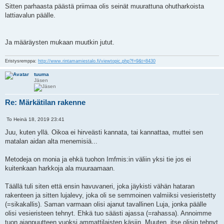
Sitten parhaasta päästä priimaa olis seinät muurattuna ohutharkoista
lattiavalun päälle.
Ja määräysten mukaan muutkin jutut.
Eristysremppa:
http://www.rintamamiestalo.fi/viewtopic.php?f=9&t=8430
tuuma
Jäsen
Re: Märkätilan rakenne
L
To Heinä 18, 2019 23:41
V
a
i
i
Juu, kuten yllä. Oikoa ei hirveästi kannata, tai kannattaa, muttei sen
e
n
matalan aidan alta menemisiä...
s
a
t
a
i
Metodeja on monia ja ehkä tuohon Imfmis:in väliin yksi tie jos ei
kuitenkaan harkkoja ala muuraamaan.
Täällä tuli siten että ensin havuvaneri, joka jäykisti vähän hataran
rakenteen ja sitten lujalevy, joka oli se semmoinen valmiiksi vesieristetty
(=sikakallis). Saman varmaan olisi ajanut tavallinen Luja, jonka päälle
olisi vesieristeen tehnyt. Ehkä tuo säästi ajassa (=rahassa). Annoimme
tuon ajanpuutteen vuoksi ammattilaisten käsiin. Muuten, itse olisin tehnyt