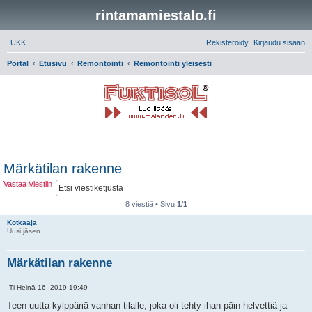
rintamamiestalo.fi
UKK
Rekisteröidy
Kirjaudu sisään
Portal
Etusivu
Remontointi
Remontointi yleisesti
E
t
s
i
Märkätilan rakenne
E
T
Vastaa Viestiin
t
a
s
r
8 viestiä • Sivu
1
/
1
i
k
e
Kotkaaja
Uusi jäsen
n
n
e
Märkätilan rakenne
t
t
u
L
Ti Heinä 16, 2019 19:49
h
V
a
a
i
i
Teen uutta kylppäriä vanhan tilalle, joka oli tehty ihan päin helvettiä ja
k
e