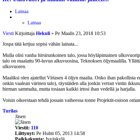
Lainaa
Lainaa
Viesti
Kirjoittaja
Hekuli
»
Pe Maalis 23, 2018 10:53
Jospa tätä ketjua sopisi vähän lainata...
Mulla olisi vanha hirsirunkoinen talo, jossa höyläpintainen ulkovuori
talo on maalattu 90-luvun alkuvuosina, Teknoksen öljymaalilla. Yllätt
ulkovuoren.
Maaliksi olen ajatellut Virtasen 4 öljyn maalia. Onko ihan pakollista
onkin vaalean värinen talo), räystäiden alla jonkin verran vintin ikkuna
hieman sammalta, mutta tosiaan kaikki irtosi ihan vedellä ja harjalla.
Voisin oikeestaan tehdä jossain vaiheessa tonne Projektit-osioon oman
Turilas
Jäsen
Viestit:
110
Liittynyt:
Pe Huhti 05, 2013 14:58
Paikkakunta:
Jyväskylä