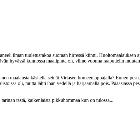
paneeli ilman tuuletusrakoa suoraan hirressä kiinni. Huoltomaalauksen a
ävän hyvässä kunnossa maalipinta on, viime vuonna raaputtelin muutamast
 ennen maalausta käsitellä seinät Virtasen homeentappajalla? Ennen pes
listoissa oli, mutta lähti ihan vedellä ja harjaamalla pois. Pääasiassa pe
 tarinan tästä, kaikenlaista pikkuhommaa kun on tulossa...