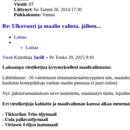
Viestit:
17
Liittynyt:
Su Tammi 26, 2014 17:30
Paikkakunta:
Vantaa
Re: Ulkovuori ja maalin valinta. jälleen...
Lainaa
Lainaa
Viesti
Kirjoittaja
JariR
»
Pe Touko 29, 2015 9:10
Lainaanpa viestiketjua kysymykselleni maalivalinnasta:
Lähtötilanne: -56 valmistunut rintamamiestalotyyppinen talo, maalattu 
kuuluisia homepilkkuja vanhan maalin pinnassa ei juuri esiinny
Nyt: julkisivumaalauksen tarve tunnistettu, maalaustyö tilattu, lopulli
Eri viestiketjuja kahlattu ja maalivalinnan kanssa alkaa menem
- Tikkurilan Teho öljymaali
- Uula pallavaöljymaali
- Virtasen 4 öljyn laatumaali