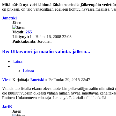
Mitä näistä nyt voisi lähinnä tähän suositella jälkeenpäin vedettävä
on pitkään, on talo valtaosiltaan edelleen kohtuu hyvässä maalissa, va
Janetski
Jäsen
Viestit:
265
Liittynyt:
La Helmi 16, 2008 22:03
Paikkakunta:
Joroinen
Re: Ulkovuori ja maalin valinta. jälleen...
Lainaa
Lainaa
Viesti
Kirjoittaja
Janetski
»
Pe Touko 29, 2015 22:47
Vaihda tuo listalla ekana oleva tuote Lin pellavaöljymaaliin niin siin
ole kuullut vuosiin oikeasti yhtään mitään hyvää sanottavaa keneltäkä
Entinen Uulatuotteen edustaja. Leipätyö Colorialla tällä hetkellä.
JariR
Jäsen