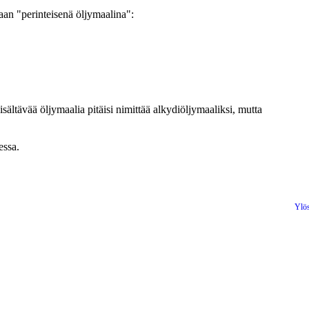
an "perinteisenä öljymaalina":
sältävää öljymaalia pitäisi nimittää alkydiöljymaaliksi, mutta
essa.
Ylö