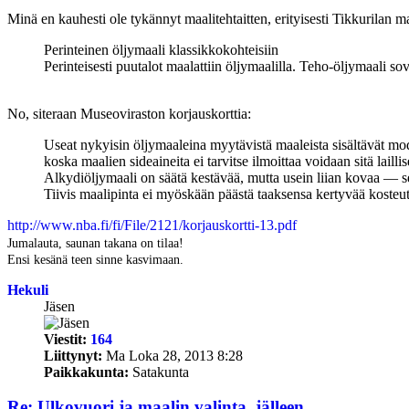
Minä en kauhesti ole tykännyt maalitehtaitten, erityisesti Tikkurilan 
Perinteinen öljymaali klassikkokohteisiin
Perinteisesti puutalot maalattiin öljymaalilla. Teho-öljymaali sov
No, siteraan Museoviraston korjauskorttia:
Useat nykyisin öljymaaleina myytävistä maaleista sisältävät modi
koska maalien sideaineita ei tarvitse ilmoittaa voidaan sitä lailli
Alkydiöljymaali on säätä kestävää, mutta usein liian kovaa — s
Tiivis maalipinta ei myöskään päästä taaksensa kertyvää kosteut
http://www.nba.fi/fi/File/2121/korjauskortti-13.pdf
Jumalauta, saunan takana on tilaa!
Ensi kesänä teen sinne kasvimaan.
Hekuli
Jäsen
Viestit:
164
Liittynyt:
Ma Loka 28, 2013 8:28
Paikkakunta:
Satakunta
Re: Ulkovuori ja maalin valinta. jälleen...