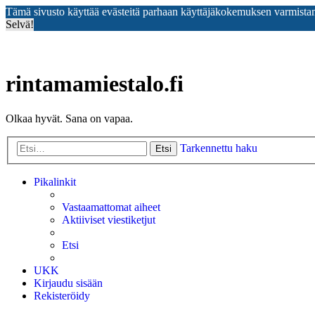
Tämä sivusto käyttää evästeitä parhaan käyttäjäkokemuksen varmista
Selvä!
rintamamiestalo.fi
Olkaa hyvät. Sana on vapaa.
Tarkennettu haku
Etsi
Pikalinkit
Vastaamattomat aiheet
Aktiiviset viestiketjut
Etsi
UKK
Kirjaudu sisään
Rekisteröidy