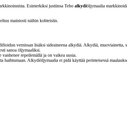
markkinoinnista. Esimerkiksi justiinsa Teho
alkydi
öljymaalia markkinoida
eltuu mainiosti näihin kohteisiin.
fioidun vernissan lisäksi sideaineena alkydiä. Alkydiä, muoviainetta, si
sesti sanoa öljymaaliksi.
e vanhenee repeilemällä ja on vaikea uusia.
ta haihtumaan. Alkydiöljymaalia ei pidä käyttää perinteisessä maalauks