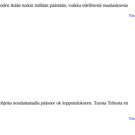
den ikään tuskin millään päästään, vaikka edellisestä maalauksesta
Ylö
n ohjeita noudattamalla päässee ok lopputulokseen. Tuosta Tehosta en
Ylö