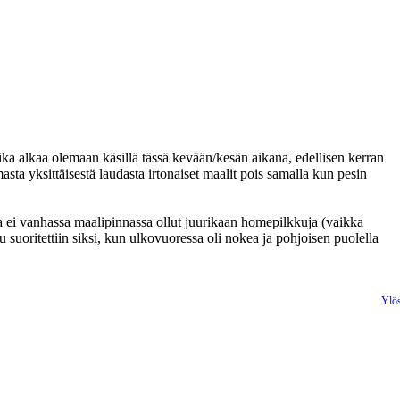
ika alkaa olemaan käsillä tässä kevään/kesän aikana, edellisen kerran
a yksittäisestä laudasta irtonaiset maalit pois samalla kun pesin
ua ei vanhassa maalipinnassa ollut juurikaan homepilkkuja (vaikka
su suoritettiin siksi, kun ulkovuoressa oli nokea ja pohjoisen puolella
Ylö