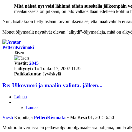
Mitä näistä nyt voisi lähinnä tähän suositella jälkeenpäin ved
maalauksesta on pitkään, on talo valtaosiltaan edelleen kohtuu 
Niin, lisättäköön tietty listaan toivomuksena se, että maalivalinta ei sais
Monet öljymaalit näyttävät olevan "alkydi"-öljymaaleja, mitä on alkydi
PetteriKivimäki
Jäsen
Viestit:
2045
Liittynyt:
To Touko 17, 2007 11:32
Paikkakunta:
Jyväskylä
Re: Ulkovuori ja maalin valinta. jälleen...
Lainaa
Lainaa
Viesti
Kirjoittaja
PetteriKivimäki
»
Ma Kesä 01, 2015 6:50
Modifioitu vernissa tai pellavaöljy on öljymaaleissa pohjana, mutta alk