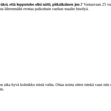
ksi, että lopputulos olisi nätti, pitkäikäinen jne.?
Vastaavaan 25 vuo
sta lähemmältä erottaa paikoittain vanhan maalin hiseilyä.
ä on aika hyvä kolmikko mistä valita. Ottaa noista sitten minkä vaan nii
än.