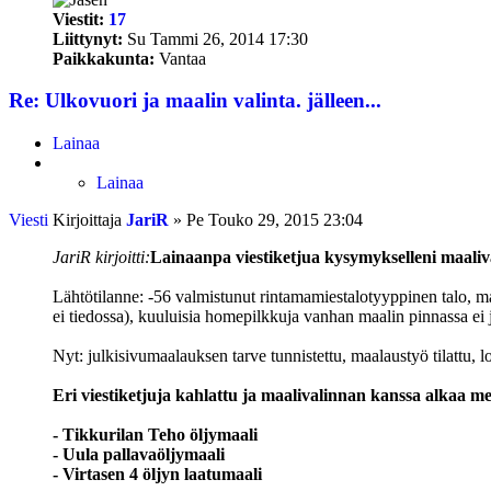
Viestit:
17
Liittynyt:
Su Tammi 26, 2014 17:30
Paikkakunta:
Vantaa
Re: Ulkovuori ja maalin valinta. jälleen...
Lainaa
Lainaa
Viesti
Kirjoittaja
JariR
»
Pe Touko 29, 2015 23:04
JariR kirjoitti:
Lainaanpa viestiketjua kysymykselleni maaliv
Lähtötilanne: -56 valmistunut rintamamiestalotyyppinen talo, ma
ei tiedossa), kuuluisia homepilkkuja vanhan maalin pinnassa ei 
Nyt: julkisivumaalauksen tarve tunnistettu, maalaustyö tilattu, 
Eri viestiketjuja kahlattu ja maalivalinnan kanssa alkaa
- Tikkurilan Teho öljymaali
- Uula pallavaöljymaali
- Virtasen 4 öljyn laatumaali