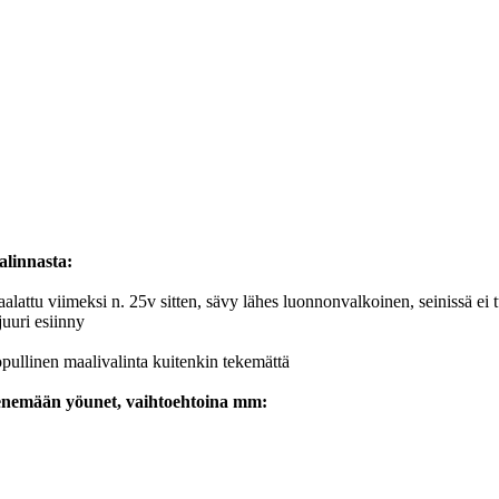
alinnasta:
alattu viimeksi n. 25v sitten, sävy lähes luonnonvalkoinen, seinissä ei
juuri esiinny
lopullinen maalivalinta kuitenkin tekemättä
 menemään yöunet, vaihtoehtoina mm: