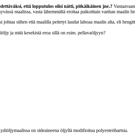
ettäväksi, että lopputulos olisi nätti, pitkäikäinen jne.?
Vastaavaan 
hyvässä maalissa, vasta lähemmältä erottaa paikoittain vanhan maalin his
i johtaa siihen että maalilla peitetyt laudat lahoaa maalin alta, eli hengitt
öljy ja mitä kesekistä eroa sillä on esim. pellavaöljyyn?
ydiöljymaalissa on sideaineena öljyllä modifioitua polyesterihartsia.