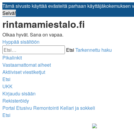
Tämä sivusto käyttää evästeitä parhaan käyttäjäkokemuksen 
Selvä!
rintamamiestalo.fi
Olkaa hyvät. Sana on vapaa.
Hyppää sisältöön
Etsi
Tarkennettu haku
Pikalinkit
Vastaamattomat aiheet
Aktiiviset viestiketjut
Etsi
UKK
Kirjaudu sisään
Rekisteröidy
Portal
Etusivu
Remontointi
Kellari ja sokkeli
Etsi