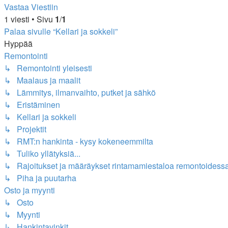
Vastaa Viestiin
1 viesti • Sivu
1
/
1
Palaa sivulle “Kellari ja sokkeli”
Hyppää
Remontointi
↳ Remontointi yleisesti
↳ Maalaus ja maalit
↳ Lämmitys, ilmanvaihto, putket ja sähkö
↳ Eristäminen
↳ Kellari ja sokkeli
↳ Projektit
↳ RMT:n hankinta - kysy kokeneemmilta
↳ Tuliko yllätyksiä...
↳ Rajoitukset ja määräykset rintamamiestaloa remontoidess
↳ Piha ja puutarha
Osto ja myynti
↳ Osto
↳ Myynti
↳ Hankintavinkit