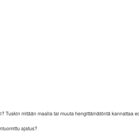
si? Tuskin mitään maalia tai muuta hengittämätöntä kannattaa e
tuomittu ajatus?