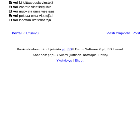
Et voi
kirjoittaa uusia viestejä
Et voi
vastata viestiketjuihin
Et voi
muokata omia viestejäsi
Et voi
poistaa omia viestejäsi
Et voi
lähettää liitetiedostoja
Portal
Etusivu
Viesti Ylläpidolle
Pois
Keskustelufoorumin ohjelmisto
phpBB
® Forum Software © phpBB Limited
Käännös: phpBB Suomi (lurttinen, harritapio, Pettis)
Yksityisyys
|
Ehdot