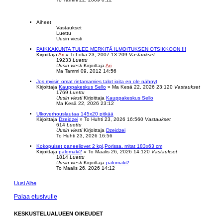
Aiheet
Vastaukset
Luettu
Uusin viesti
PAIKKAKUNTA TULEE MERKITÄ ILMOITUKSEN OTSIKKOON !!!
Kirjoittaja
Ari
»
Ti Loka 23, 2007 13:20
9
Vastaukset
19233
Luettu
Uusin viesti
Kirjoittaja
Ari
Ma Tammi 09, 2012 14:56
Jos myisin omat rintamamies talot joita en ole nähnyt
Kirjoittaja
Kauppakeskus Sello
»
Ma Kesä 22, 2026 23:12
0
Vastaukset
1769
Luettu
Uusin viesti
Kirjoittaja
Kauppakeskus Sello
Ma Kesä 22, 2026 23:12
Ulkoverhouslautaa 145x20 pitkää
Kirjoittaja
Dzeidzei
»
To Huhti 23, 2026 16:56
0
Vastaukset
614
Luettu
Uusin viesti
Kirjoittaja
Dzeidzei
To Huhti 23, 2026 16:56
Kokopuiset paneeliovet 2 kpl,Porissa. mitat 183x63 cm
Kirjoittaja
palomaki2
»
To Maalis 26, 2026 14:12
0
Vastaukset
1814
Luettu
Uusin viesti
Kirjoittaja
palomaki2
To Maalis 26, 2026 14:12
Uusi Aihe
Palaa etusivulle
KESKUSTELUALUEEN OIKEUDET