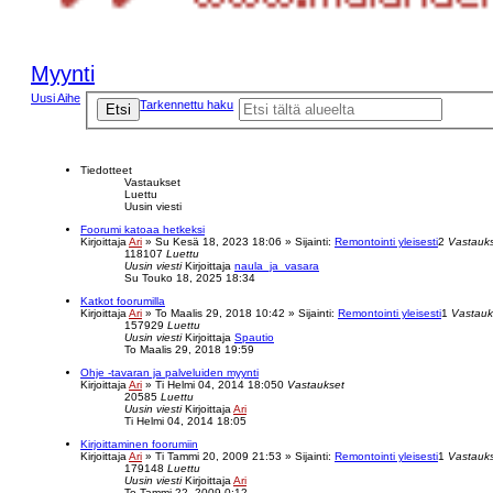
Myynti
Uusi Aihe
Tarkennettu haku
Etsi
Tiedotteet
Vastaukset
Luettu
Uusin viesti
Foorumi katoaa hetkeksi
Kirjoittaja
Ari
»
Su Kesä 18, 2023 18:06
» Sijainti:
Remontointi yleisesti
2
Vastauk
118107
Luettu
Uusin viesti
Kirjoittaja
naula_ja_vasara
Su Touko 18, 2025 18:34
Katkot foorumilla
Kirjoittaja
Ari
»
To Maalis 29, 2018 10:42
» Sijainti:
Remontointi yleisesti
1
Vastauk
157929
Luettu
Uusin viesti
Kirjoittaja
Spautio
To Maalis 29, 2018 19:59
Ohje -tavaran ja palveluiden myynti
Kirjoittaja
Ari
»
Ti Helmi 04, 2014 18:05
0
Vastaukset
20585
Luettu
Uusin viesti
Kirjoittaja
Ari
Ti Helmi 04, 2014 18:05
Kirjoittaminen foorumiin
Kirjoittaja
Ari
»
Ti Tammi 20, 2009 21:53
» Sijainti:
Remontointi yleisesti
1
Vastauk
179148
Luettu
Uusin viesti
Kirjoittaja
Ari
To Tammi 22, 2009 0:12