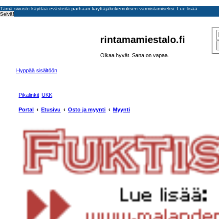
Tämä sivusto käyttää evästeitä parhaan käyttäjäkokemuksen varmistamiseksi.
Lue lisää
Selvä!
rintamamiestalo.fi
Olkaa hyvät. Sana on vapaa.
Hyppää sisältöön
Pikalinkit
UKK
Portal
Etusivu
Osto ja myynti
Myynti