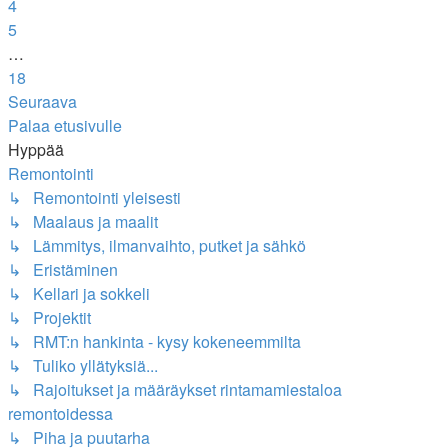
4
5
…
18
Seuraava
Palaa etusivulle
Hyppää
Remontointi
↳ Remontointi yleisesti
↳ Maalaus ja maalit
↳ Lämmitys, ilmanvaihto, putket ja sähkö
↳ Eristäminen
↳ Kellari ja sokkeli
↳ Projektit
↳ RMT:n hankinta - kysy kokeneemmilta
↳ Tuliko yllätyksiä...
↳ Rajoitukset ja määräykset rintamamiestaloa
remontoidessa
↳ Piha ja puutarha