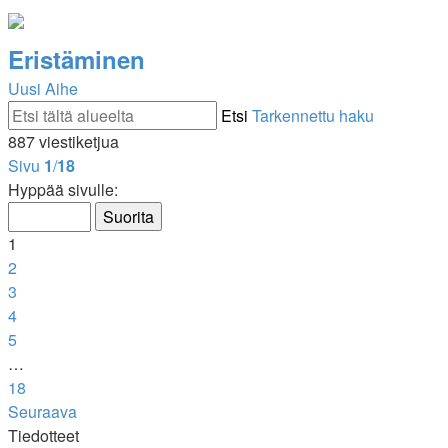
Eristäminen
Uusi Aihe
Etsi
Tarkennettu haku
887 viestiketjua
Sivu
1
/
18
Hyppää sivulle:
1
2
3
4
5
…
18
Seuraava
Tiedotteet