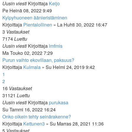
Uusin viesti
Kirjoittaja
Keijo
Pe Heinä 08, 2022 9:49
Kylpyhuoneen äänieristäminen
Kirjoittaja
Pientalollinen
»
La Huhti 30, 2022 16:47
3
Vastaukset
7174
Luettu
Uusin viesti
Kirjoittaja
lmfmis
Ma Touko 02, 2022 7:29
Purun vaihto ekovillaan, paksuus?
Kirjoittaja
Kulmala
»
Su Helmi 24, 2019 9:42
1
2
16
Vastaukset
31121
Luettu
Uusin viesti
Kirjoittaja
purukasa
Su Tammi 16, 2022 16:24
Onko oikein tehty seinärakenne?
Kirjoittaja
Kettunen3
»
Su Marras 28, 2021 11:36
5
Vastaukset