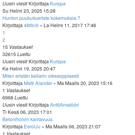
Uusin viesti
Kirjoittaja
Kurppa
Su Helmi 23, 2025 15:28
Hunton puukuitueriste kokemuksia.?
Kirjoittaja
48tönö
»
La Helmi 11, 2017 17:46
1
2
15
Vastaukset
32615
Luettu
Uusin viesti
Kirjoittaja
Kurppa
Ke Helmi 19, 2025 20:47
Miten eristän kellarin oikeaoppisesti
Kirjoittaja
Matti Alander
»
Ma Maalis 20, 2023 15:16
1
Vastaukset
6968
Luettu
Uusin viesti
Kirjoittaja
AnttiAmatööri
Ti Kesä 06, 2023 17:01
Betoniholvin kantavuus.
Kirjoittaja
EeroUu
»
Ma Maalis 06, 2023 21:07
1
Vastaukset