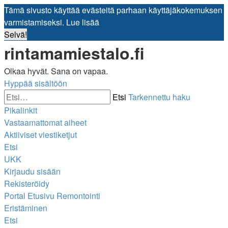
Tämä sivusto käyttää evästeitä parhaan käyttäjäkokemuksen
varmistamiseksi.
Lue lisää
Selvä!
rintamamiestalo.fi
Olkaa hyvät. Sana on vapaa.
Hyppää sisältöön
Etsi
Tarkennettu haku
Pikalinkit
Vastaamattomat aiheet
Aktiiviset viestiketjut
Etsi
UKK
Kirjaudu sisään
Rekisteröidy
Portal
Etusivu
Remontointi
Eristäminen
Etsi