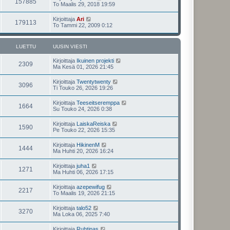
157885
To Maalis 29, 2018 19:59
Kirjoittaja
Ari
179113
To Tammi 22, 2009 0:12
LUETTU
UUSIN VIESTI
Kirjoittaja
Ikuinen projekti
2309
Ma Kesä 01, 2026 21:45
Kirjoittaja
Twentytwenty
3096
Ti Touko 26, 2026 19:26
Kirjoittaja
Teeseitseremppa
1664
Su Touko 24, 2026 0:38
Kirjoittaja
LaiskaReiska
1590
Pe Touko 22, 2026 15:35
Kirjoittaja
HikinenM
1444
Ma Huhti 20, 2026 16:24
Kirjoittaja
juha1
1271
Ma Huhti 06, 2026 17:15
Kirjoittaja
azepewifug
2217
To Maalis 19, 2026 21:15
Kirjoittaja
talo52
3270
Ma Loka 06, 2025 7:40
Kirjoittaja
Ruhtinas