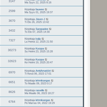
3147
Ma Syys 22, 2025 8:16
Kirjoittaja
fauwee
2599
Ma Syys 01, 2025 19:37
Kirjoittaja
Jäsen-J
3670
Ti Elo 26, 2025 13:42
Kirjoittaja
Sarppadee
3432
To Elo 07, 2025 14:30
Kirjoittaja
kalju
7327
La Heinä 12, 2025 21:50
Kirjoittaja
Kurppa
30273
Su Helmi 23, 2025 15:28
Kirjoittaja
Kurppa
32623
Ke Helmi 19, 2025 20:47
Kirjoittaja
AnttiAmatööri
6970
Ti Kesä 06, 2023 17:01
Kirjoittaja
lehmikangas
6651
To Maalis 09, 2023 0:17
Kirjoittaja
raswille
8626
Ma Maalis 06, 2023 18:27
Kirjoittaja
lehmikangas
6764
Pe Marras 04, 2022 19:29