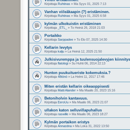
Kirjoittaja
Ruhtinas
»
Ma Syys 01, 2025 7:13
Vanhan viileäkaapin (?) eristäminen.
Kirjoittaja
Ruhtinas
»
Ma Syys 01, 2025 6:58
kylmän ulkokuistin eristäminen
Kirjoittaja
_ETL_
»
To Heinä 26, 2018 21:03
Portaikko
Kirjoittaja
Sarppadee
»
To Elo 07, 2025 14:30
Kellarin levytys
Kirjoittaja
kalju
»
La Heinä 12, 2025 21:50
Julkisivuremppa ja tuulensuojalevyjen kiinnity
Kirjoittaja
flatologi
»
Su Huhti 06, 2014 22:13
Hunton puukuitueriste kokemuksia.?
Kirjoittaja
48tönö
»
La Helmi 11, 2017 17:46
Miten eristän kellarin oikeaoppisesti
Kirjoittaja
Matti Alander
»
Ma Maalis 20, 2023 15:16
Betoniholvin kantavuus.
Kirjoittaja
EeroUu
»
Ma Maalis 06, 2023 21:07
ullakon katon selluvillapuhallus
Kirjoittaja
raswille
»
Ma Maalis 06, 2023 18:27
Kylmän portaikon eristys
Kirjoittaja
Annastina
»
Ma Loka 31, 2022 13:50