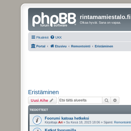
rintamamiestalo.fi
Olkaa hyvät. Sana on vapaa.
Pikalinkit
UKK
Portal
Etusivu
Remontointi
Eristäminen
Eristäminen
Etsi
Tarken
Uusi Aihe
TIEDOTTEET
Foorumi katoaa hetkeksi
Kirjoittaja
Ari
»
Su Kesä 18, 2023 18:06
» Sijainti:
Remontointi 
Katkot foorumilla