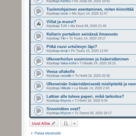
Kirjoittaja
Kentsu
»
Ke Joulu 09, 2020 19:42
Tuulenohjaimen asentaminen, miten kiinnittää
Kirjoittaja
ossis
»
Ma Syys 14, 2020 11:47
Villat ja muovi?
Kirjoittaja
TLR
»
Ma Kesä 08, 2020 21:49
Kellarin portaikon seinässä ilmavuoto
Kirjoittaja
Tiki
»
To Touko 14, 2020 19:17
Pitkä ruuvi urtsilevyn läpi?
Kirjoittaja
terojl
»
Pe Touko 15, 2020 12:04
Ulkoverhoilun uusiminen ja lisäeristäminen
Kirjoittaja
Valoa kohti
»
Ti Maalis 24, 2020 18:15
Vessa ullakolle
Kirjoittaja
raswille
»
To Huhti 16, 2020 20:36
Ulkoseinän lisäeristämisestä mielipiteitä ja neu
Kirjoittaja
Hillside
»
La Maalis 14, 2020 2:43
Lattian alle tuleva paperi, mikä tarkoitus?
Kirjoittaja
Khyron
»
Ti Helmi 18, 2020 9:34
Sivuvinttien ovet?
Kirjoittaja
Khyron
»
To Tammi 30, 2020 18:17
Uusi Aihe
Palaa etusivulle