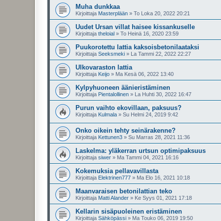
Muha dunkkaa
Kirjoittaja
Masterplään
»
To Loka 20, 2022 20:21
Uudet Ursan villat haisee kissankuselle
Kirjoittaja
theloial
»
To Heinä 16, 2020 23:59
Puukorotettu lattia kaksoisbetonilaataksi
Kirjoittaja
Seeksmeki
»
La Tammi 22, 2022 22:27
Ulkovaraston lattia
Kirjoittaja
Keijo
»
Ma Kesä 06, 2022 13:40
Kylpyhuoneen äänieristäminen
Kirjoittaja
Pientalollinen
»
La Huhti 30, 2022 16:47
Purun vaihto ekovillaan, paksuus?
Kirjoittaja
Kulmala
»
Su Helmi 24, 2019 9:42
Onko oikein tehty seinärakenne?
Kirjoittaja
Kettunen3
»
Su Marras 28, 2021 11:36
Laskelma: yläkerran urtsun optimipaksuus
Kirjoittaja
siwer
»
Ma Tammi 04, 2021 16:16
Kokemuksia pellavavillasta
Kirjoittaja
Elektrinen777
»
Ma Elo 16, 2021 10:18
Maanvaraisen betonilattian teko
Kirjoittaja
Matti Alander
»
Ke Syys 01, 2021 17:18
Kellarin sisäpuoleinen eristäminen
Kirjoittaja
Sähköpässi
»
Ma Touko 06, 2019 19:50