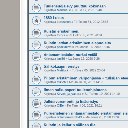
Tuulensuojalevy puuttuu kokonaan
Kirjoittaja
MarkusLe
»
Ti Elo 17, 2021 8:48
1880 Lukua
Kirjoittaja
Lerssinen
»
To Touko 31, 2012 22:37
Kuistin eristäminen.
Kirjoittaja
fordrs
»
Pe Helmi 05, 2021 20:01
Kuistin lattian eristäminen alapuolelta
Kirjoittaja
packiderm
»
Pe Maalis 16, 2018 13:46
rintamamiestalon nurkat vetää
Kirjoittaja
jani86
»
La Joulu 12, 2020 9:26
Sähkökaapin eristys
Kirjoittaja
Mattibck
»
To Syys 05, 2019 23:04
Piipun eristäminen välipohjassa + tulisijan ete
Kirjoittaja
mikleh
»
Ma Joulu 30, 2019 14:52
Ilman sulkupaperi tuulenohjaimena
Kirjoittaja
Kirves_ja_vasara
»
Su Tammi 10, 2021 14:10
Julkisivuremontti ja lisäeristys
Kirjoittaja
OlBe
»
Ke Tammi 06, 2021 16:11
Purueristeinen rintamamiestalo eristäminen sisä
Kirjoittaja
rintamamiestalo49
»
Ma Joulu 28, 2020 19:34
Kuistin ja kellarin välinen tila