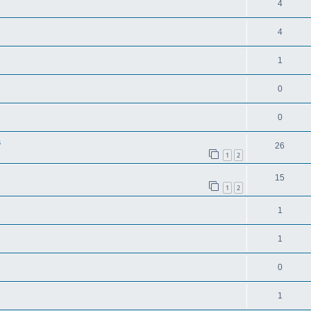
4
4
1
0
0
s
26
1
2
15
1
2
1
1
0
1