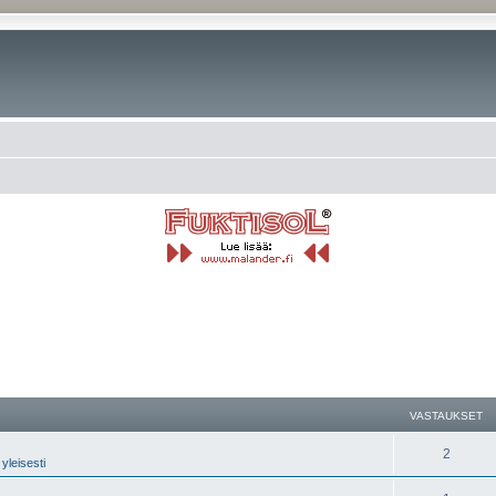
nettu haku
VASTAUKSET
2
yleisesti