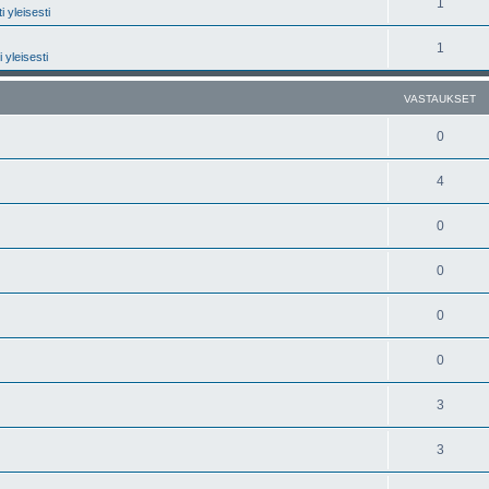
1
 yleisesti
1
 yleisesti
VASTAUKSET
0
4
0
0
0
0
3
3