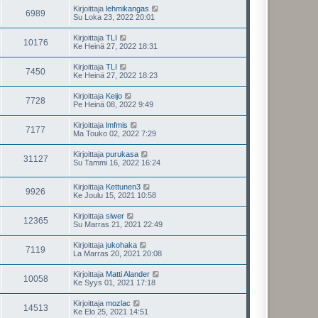
Kirjoittaja
lehmikangas
6989
Su Loka 23, 2022 20:01
Kirjoittaja
TLI
10176
Ke Heinä 27, 2022 18:31
Kirjoittaja
TLI
7450
Ke Heinä 27, 2022 18:23
Kirjoittaja
Keijo
7728
Pe Heinä 08, 2022 9:49
Kirjoittaja
lmfmis
7177
Ma Touko 02, 2022 7:29
Kirjoittaja
purukasa
31127
Su Tammi 16, 2022 16:24
Kirjoittaja
Kettunen3
9926
Ke Joulu 15, 2021 10:58
Kirjoittaja
siwer
12365
Su Marras 21, 2021 22:49
Kirjoittaja
jukohaka
7119
La Marras 20, 2021 20:08
Kirjoittaja
Matti Alander
10058
Ke Syys 01, 2021 17:18
Kirjoittaja
mozlac
14513
Ke Elo 25, 2021 14:51