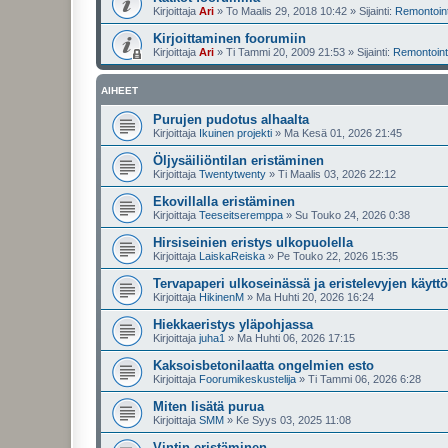
Kirjoittaja
Ari
»
To Maalis 29, 2018 10:42
» Sijainti:
Remontointi
Kirjoittaminen foorumiin
Kirjoittaja
Ari
»
Ti Tammi 20, 2009 21:53
» Sijainti:
Remontointi
AIHEET
Purujen pudotus alhaalta
Kirjoittaja
Ikuinen projekti
»
Ma Kesä 01, 2026 21:45
Öljysäiliöntilan eristäminen
Kirjoittaja
Twentytwenty
»
Ti Maalis 03, 2026 22:12
Ekovillalla eristäminen
Kirjoittaja
Teeseitseremppa
»
Su Touko 24, 2026 0:38
Hirsiseinien eristys ulkopuolella
Kirjoittaja
LaiskaReiska
»
Pe Touko 22, 2026 15:35
Tervapaperi ulkoseinässä ja eristelevyjen käyttö
Kirjoittaja
HikinenM
»
Ma Huhti 20, 2026 16:24
Hiekkaeristys yläpohjassa
Kirjoittaja
juha1
»
Ma Huhti 06, 2026 17:15
Kaksoisbetonilaatta ongelmien esto
Kirjoittaja
Foorumikeskustelija
»
Ti Tammi 06, 2026 6:28
Miten lisätä purua
Kirjoittaja
SMM
»
Ke Syys 03, 2025 11:08
Vintin eristäminen.