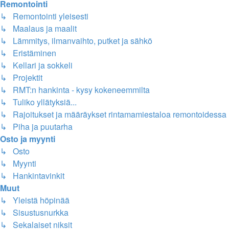
Remontointi
↳ Remontointi yleisesti
↳ Maalaus ja maalit
↳ Lämmitys, ilmanvaihto, putket ja sähkö
↳ Eristäminen
↳ Kellari ja sokkeli
↳ Projektit
↳ RMT:n hankinta - kysy kokeneemmilta
↳ Tuliko yllätyksiä...
↳ Rajoitukset ja määräykset rintamamiestaloa remontoidessa
↳ Piha ja puutarha
Osto ja myynti
↳ Osto
↳ Myynti
↳ Hankintavinkit
Muut
↳ Yleistä höpinää
↳ Sisustusnurkka
↳ Sekalaiset niksit