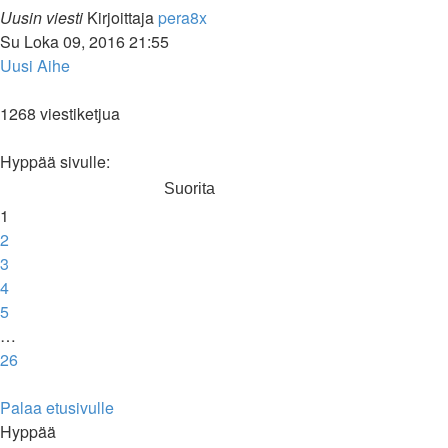
Uusin viesti
Kirjoittaja
pera8x
Su Loka 09, 2016 21:55
Uusi Aihe
1268 viestiketjua
Sivu
1
/
26
Hyppää sivulle:
1
2
3
4
5
…
26
Seuraava
Palaa etusivulle
Hyppää