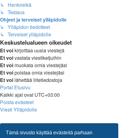
↳ Henkireikä
↳ Testaus
Ohjeet ja terveiset ylläpidolle
↳ Ylläpidon tiedotteet
↳ Terveiset ylläpidolle
Keskustelualueen oikeudet
Et voi
kirjoittaa uusia viestejä
Et voi
vastata viestiketjuihin
Et voi
muokata omia viestejäsi
Et voi
poistaa omia viestejäsi
Et voi
lähettää liitetiedostoja
Portal
Etusivu
Kaikki ajat ovat
UTC+03:00
Poista evästeet
Viesti Ylläpidolle
Tämä sivusto käyttää evästeitä parhaan