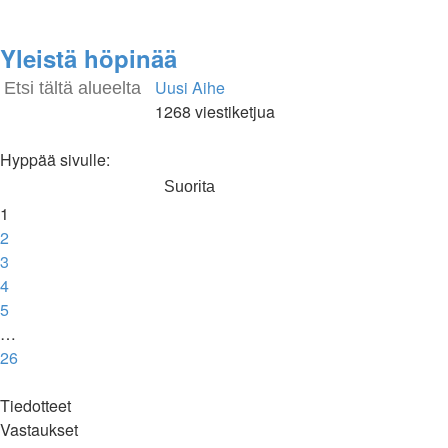
Yleistä höpinää
Uusi Aihe
Etsi
Tarkennettu
1268 viestiketjua
haku
Sivu
1
/
26
Hyppää sivulle:
1
2
3
4
5
…
26
Seuraava
Tiedotteet
Vastaukset