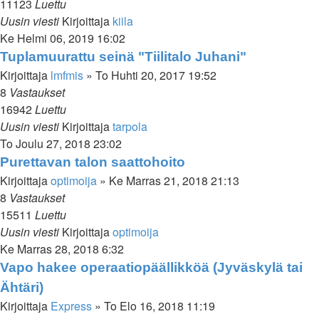
11123
Luettu
Uusin viesti
Kirjoittaja
kiila
Ke Helmi 06, 2019 16:02
Tuplamuurattu seinä "Tiilitalo Juhani"
Kirjoittaja
lmfmis
»
To Huhti 20, 2017 19:52
8
Vastaukset
16942
Luettu
Uusin viesti
Kirjoittaja
tarpola
To Joulu 27, 2018 23:02
Purettavan talon saattohoito
Kirjoittaja
optimoija
»
Ke Marras 21, 2018 21:13
8
Vastaukset
15511
Luettu
Uusin viesti
Kirjoittaja
optimoija
Ke Marras 28, 2018 6:32
Vapo hakee operaatiopäällikköä (Jyväskylä tai
Ähtäri)
Kirjoittaja
Express
»
To Elo 16, 2018 11:19