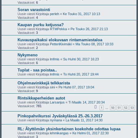
Vastaukset:
6
Soran varastointi
Uusin viesti Kirjoittaja
perleh
«
Ke Touko 31, 2017 10:13
Vastaukset:
4
Kaupan purku ketjussa?
Uusin viesti Kirjoittaja
RTMPekka
«
Pe Touko 26, 2017 21:13
Vastaukset:
3
Kuvauspaikaksi elokuvaan rintamamiestaloa
Uusin viesti Kirjoittaja
PetteriKivimäki
«
Ma Touko 08, 2017 10:33
Vastaukset:
2
Nykymeno
Uusin viesti Kirjoittaja
lmfmis
«
Su Huhti 30, 2017 16:23
Vastaukset:
6
Tuplat - saa poistaa..
Uusin viesti Kirjoittaja
lmfmis
«
To Huhti 20, 2017 19:44
Ohjelmavinkkejä telkkarista
Uusin viesti Kirjoittaja
sini
«
Pe Huhti 07, 2017 19:04
Vastaukset:
9
Rintsikkaperheiden autot
Uusin viesti Kirjoittaja
Larsanjus
«
Ti Maalis 14, 2017 20:34
Vastaukset:
781
1
50
51
52
53
…
Pinkopahvikurssi Jyväskylässä 25.-26.3.2017
Uusin viesti Kirjoittaja
nymana
«
La Maalis 11, 2017 14:30
RL: Älyttömän yksinkertainen koekohde odottaa lupaa
Uusin viesti Kirjoittaja
lehmikangas
«
Ke Helmi 01, 2017 22:30
Vastaukset:
3