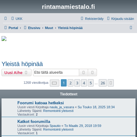
rintamamiestalo.fi
UKK
Rekisteröidy
Kirjaudu sisään
E
Portal
Etusivu
Muut
Yleistä höpinää
t
s
i
Yleistä höpinää
Etsi
Tarkennettu haku
Uusi Aihe
Sivu
1
/
26
1
2
3
4
5
26
Seuraava
1268 viestiketjua
…
Tiedotteet
Foorumi katoaa hetkeksi
Uusin viesti Kirjoittaja
naula_ja_vasara
«
Su Touko 18, 2025 18:34
Lähetetty Sijainti:
Remontointi yleisesti
Vastaukset:
2
Katkot foorumilla
Uusin viesti Kirjoittaja
Spautio
«
To Maalis 29, 2018 19:59
Lähetetty Sijainti:
Remontointi yleisesti
Vastaukset:
1