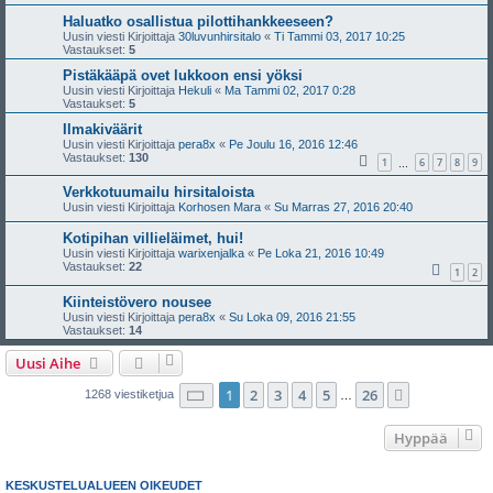
Haluatko osallistua pilottihankkeeseen?
Uusin viesti Kirjoittaja
30luvunhirsitalo
«
Ti Tammi 03, 2017 10:25
Vastaukset:
5
Pistäkääpä ovet lukkoon ensi yöksi
Uusin viesti Kirjoittaja
Hekuli
«
Ma Tammi 02, 2017 0:28
Vastaukset:
5
Ilmakiväärit
Uusin viesti Kirjoittaja
pera8x
«
Pe Joulu 16, 2016 12:46
Vastaukset:
130
1
6
7
8
9
…
Verkkotuumailu hirsitaloista
Uusin viesti Kirjoittaja
Korhosen Mara
«
Su Marras 27, 2016 20:40
Kotipihan villieläimet, hui!
Uusin viesti Kirjoittaja
warixenjalka
«
Pe Loka 21, 2016 10:49
Vastaukset:
22
1
2
Kiinteistövero nousee
Uusin viesti Kirjoittaja
pera8x
«
Su Loka 09, 2016 21:55
Vastaukset:
14
Uusi Aihe
Sivu
1
/
26
1
2
3
4
5
26
Seuraava
1268 viestiketjua
…
Hyppää
KESKUSTELUALUEEN OIKEUDET