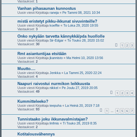
Vastaukset:
1
Vanhan pihasaunan kunnostus
Uusin viesti Kirjoittaja
raneja
«
Pe Tammi 08, 2021 10:34
mistä eristetyt pikku-ikkunat sivuvinteille?
Uusin viesti Kirjoittaja
koeffte
«
To Loka 29, 2020 19:55
Vastaukset:
3
Onko nykyään tarvetta kännykkä/pda huollolle
Uusin viesti Kirjoittaja
Sir-Edgar
«
To Touko 28, 2020 15:02
Vastaukset:
30
1
2
3
Rmt asiantuntijaa etsitään
Uusin viesti Kirjoittaja
jkannisto
«
Ma Helmi 10, 2020 13:56
Vastaukset:
2
Muutto....
Uusin viesti Kirjoittaja
Jenkka
«
La Tammi 25, 2020 22:24
Vastaukset:
4
Naapuri raivostui nurmikon leikkuusta
Uusin viesti Kirjoittaja
nikkel
«
Pe Joulu 27, 2019 20:05
Vastaukset:
49
1
2
3
4
Kummitteleeko?
Uusin viesti Kirjoittaja
teepuha
«
La Heinä 20, 2019 7:18
Vastaukset:
93
1
4
5
6
7
…
Tunnistaako joku ikkunavalmistajan?
Uusin viesti Kirjoittaja
lmfmis
«
Ti Touko 28, 2019 8:35
Vastaukset:
2
Kotitalousvähennys