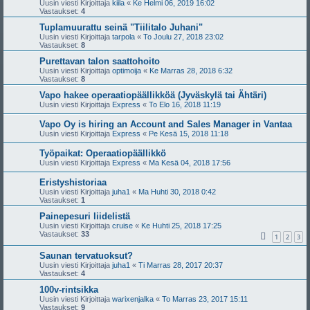
Uusin viesti Kirjoittaja
kiila
«
Ke Helmi 06, 2019 16:02
Vastaukset:
4
Tuplamuurattu seinä "Tiilitalo Juhani"
Uusin viesti Kirjoittaja
tarpola
«
To Joulu 27, 2018 23:02
Vastaukset:
8
Purettavan talon saattohoito
Uusin viesti Kirjoittaja
optimoija
«
Ke Marras 28, 2018 6:32
Vastaukset:
8
Vapo hakee operaatiopäällikköä (Jyväskylä tai Ähtäri)
Uusin viesti Kirjoittaja
Express
«
To Elo 16, 2018 11:19
Vapo Oy is hiring an Account and Sales Manager in Vantaa
Uusin viesti Kirjoittaja
Express
«
Pe Kesä 15, 2018 11:18
Työpaikat: Operaatiopäällikkö
Uusin viesti Kirjoittaja
Express
«
Ma Kesä 04, 2018 17:56
Eristyshistoriaa
Uusin viesti Kirjoittaja
juha1
«
Ma Huhti 30, 2018 0:42
Vastaukset:
1
Painepesuri liidelistä
Uusin viesti Kirjoittaja
cruise
«
Ke Huhti 25, 2018 17:25
Vastaukset:
33
1
2
3
Saunan tervatuoksut?
Uusin viesti Kirjoittaja
juha1
«
Ti Marras 28, 2017 20:37
Vastaukset:
4
100v-rintsikka
Uusin viesti Kirjoittaja
warixenjalka
«
To Marras 23, 2017 15:11
Vastaukset:
9