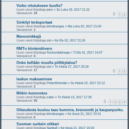
Voiko vitutukseen kuolla?
Uusin viesti Kirjoittaja
jukw
«
Su Loka 29, 2017 21:22
Vastaukset:
24
1
2
Sinkityt teräsportaat
Uusin viesti Kirjoittaja
lehmikangas
«
Ma Loka 02, 2017 21:04
Vastaukset:
1
Menovinkkejä
Uusin viesti Kirjoittaja
sini
«
Ke Elo 02, 2017 21:26
RMTn kiinteistövero
Uusin viesti Kirjoittaja
Ruohonleikkaaja
«
Ti Elo 01, 2017 14:07
Vastaukset:
5
Onko kellään muulla pölkkytaloa?
Uusin viesti Kirjoittaja
sini
«
To Heinä 27, 2017 20:16
Vastaukset:
17
1
2
laskun maksaminen
Uusin viesti Kirjoittaja
PetteriKivimäki
«
Su Heinä 23, 2017 22:12
Vastaukset:
2
Mökin kunnostus
Uusin viesti Kirjoittaja
zaleo
«
To Heinä 13, 2017 17:39
Vastaukset:
50
1
2
3
4
Oikeudesta kuuluu taas kummia..kreosootti ja kaupanpurku.
Uusin viesti Kirjoittaja
lehmikangas
«
Ke Kesä 21, 2017 23:31
Vastaukset:
6
Suomen surkein nikkari
Uusin viesti Kirjoittaja
Santtu8
«
Ke Kesä 21, 2017 15:03