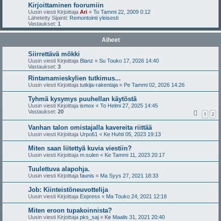
Kirjoittaminen foorumiin
Uusin viesti Kirjoittaja
Ari
«
To Tammi 22, 2009 0:12
Lähetetty Sijainti:
Remontointi yleisesti
Vastaukset:
1
Aiheet
Siirrettävä mökki
Uusin viesti Kirjoittaja
Blanz
«
Su Touko 17, 2026 14:40
Vastaukset:
3
Rintamamieskylien tutkimus...
Uusin viesti Kirjoittaja
tutkija-rakentaja
«
Pe Tammi 02, 2026 14:26
Tyhmä kysymys puuhellan käytöstä
Uusin viesti Kirjoittaja
ismox
«
To Helmi 27, 2025 14:45
Vastaukset:
20
1
2
Vanhan talon omistajalla kavereita riittää
Uusin viesti Kirjoittaja
Urpo61
«
Ke Huhti 05, 2023 19:13
Miten saan liitettyä kuvia viestiin?
Uusin viesti Kirjoittaja
m.sulen
«
Ke Tammi 11, 2023 20:17
Tuulettuva alapohja.
Uusin viesti Kirjoittaja
faunis
«
Ma Syys 27, 2021 18:33
Job: Kiinteistöneuvottelija
Uusin viesti Kirjoittaja
Express
«
Ma Touko 24, 2021 12:18
Miten eroon tupakoinnista?
Uusin viesti Kirjoittaja
pks_saj
«
Ke Maalis 31, 2021 20:40