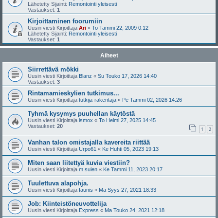
Lähetetty Sijainti:
Remontointi yleisesti
Vastaukset:
1
Kirjoittaminen foorumiin
Uusin viesti Kirjoittaja
Ari
«
To Tammi 22, 2009 0:12
Lähetetty Sijainti:
Remontointi yleisesti
Vastaukset:
1
Aiheet
Siirrettävä mökki
Uusin viesti Kirjoittaja
Blanz
«
Su Touko 17, 2026 14:40
Vastaukset:
3
Rintamamieskylien tutkimus...
Uusin viesti Kirjoittaja
tutkija-rakentaja
«
Pe Tammi 02, 2026 14:26
Tyhmä kysymys puuhellan käytöstä
Uusin viesti Kirjoittaja
ismox
«
To Helmi 27, 2025 14:45
Vastaukset:
20
1
2
Vanhan talon omistajalla kavereita riittää
Uusin viesti Kirjoittaja
Urpo61
«
Ke Huhti 05, 2023 19:13
Miten saan liitettyä kuvia viestiin?
Uusin viesti Kirjoittaja
m.sulen
«
Ke Tammi 11, 2023 20:17
Tuulettuva alapohja.
Uusin viesti Kirjoittaja
faunis
«
Ma Syys 27, 2021 18:33
Job: Kiinteistöneuvottelija
Uusin viesti Kirjoittaja
Express
«
Ma Touko 24, 2021 12:18