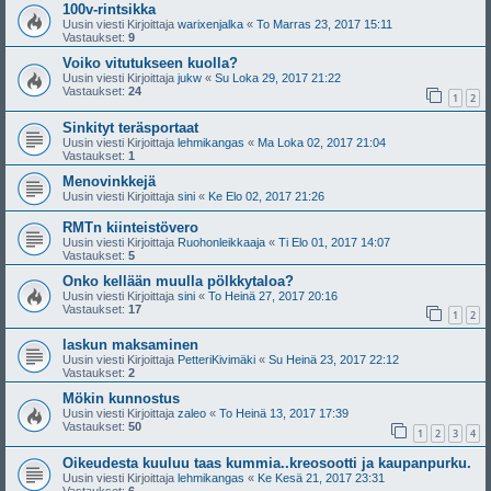
100v-rintsikka
Uusin viesti Kirjoittaja
warixenjalka
«
To Marras 23, 2017 15:11
Vastaukset:
9
Voiko vitutukseen kuolla?
Uusin viesti Kirjoittaja
jukw
«
Su Loka 29, 2017 21:22
Vastaukset:
24
1
2
Sinkityt teräsportaat
Uusin viesti Kirjoittaja
lehmikangas
«
Ma Loka 02, 2017 21:04
Vastaukset:
1
Menovinkkejä
Uusin viesti Kirjoittaja
sini
«
Ke Elo 02, 2017 21:26
RMTn kiinteistövero
Uusin viesti Kirjoittaja
Ruohonleikkaaja
«
Ti Elo 01, 2017 14:07
Vastaukset:
5
Onko kellään muulla pölkkytaloa?
Uusin viesti Kirjoittaja
sini
«
To Heinä 27, 2017 20:16
Vastaukset:
17
1
2
laskun maksaminen
Uusin viesti Kirjoittaja
PetteriKivimäki
«
Su Heinä 23, 2017 22:12
Vastaukset:
2
Mökin kunnostus
Uusin viesti Kirjoittaja
zaleo
«
To Heinä 13, 2017 17:39
Vastaukset:
50
1
2
3
4
Oikeudesta kuuluu taas kummia..kreosootti ja kaupanpurku.
Uusin viesti Kirjoittaja
lehmikangas
«
Ke Kesä 21, 2017 23:31