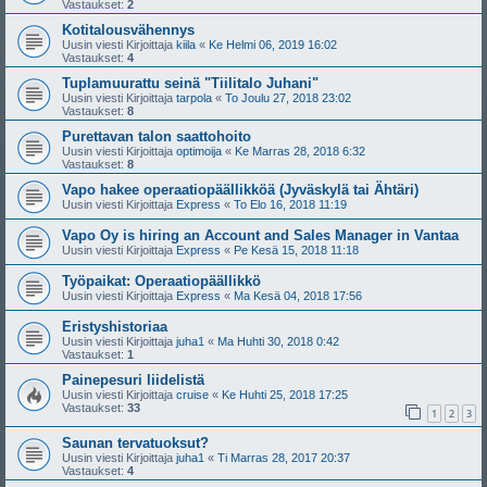
Vastaukset:
2
Kotitalousvähennys
Uusin viesti Kirjoittaja
kiila
«
Ke Helmi 06, 2019 16:02
Vastaukset:
4
Tuplamuurattu seinä "Tiilitalo Juhani"
Uusin viesti Kirjoittaja
tarpola
«
To Joulu 27, 2018 23:02
Vastaukset:
8
Purettavan talon saattohoito
Uusin viesti Kirjoittaja
optimoija
«
Ke Marras 28, 2018 6:32
Vastaukset:
8
Vapo hakee operaatiopäällikköä (Jyväskylä tai Ähtäri)
Uusin viesti Kirjoittaja
Express
«
To Elo 16, 2018 11:19
Vapo Oy is hiring an Account and Sales Manager in Vantaa
Uusin viesti Kirjoittaja
Express
«
Pe Kesä 15, 2018 11:18
Työpaikat: Operaatiopäällikkö
Uusin viesti Kirjoittaja
Express
«
Ma Kesä 04, 2018 17:56
Eristyshistoriaa
Uusin viesti Kirjoittaja
juha1
«
Ma Huhti 30, 2018 0:42
Vastaukset:
1
Painepesuri liidelistä
Uusin viesti Kirjoittaja
cruise
«
Ke Huhti 25, 2018 17:25
Vastaukset:
33
1
2
3
Saunan tervatuoksut?
Uusin viesti Kirjoittaja
juha1
«
Ti Marras 28, 2017 20:37
Vastaukset:
4