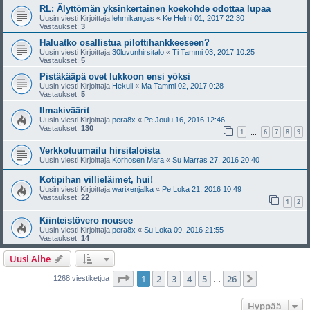
RL: Älyttömän yksinkertainen koekohde odottaa lupaa
Uusin viesti Kirjoittaja
lehmikangas
«
Ke Helmi 01, 2017 22:30
Vastaukset:
3
Haluatko osallistua pilottihankkeeseen?
Uusin viesti Kirjoittaja
30luvunhirsitalo
«
Ti Tammi 03, 2017 10:25
Vastaukset:
5
Pistäkääpä ovet lukkoon ensi yöksi
Uusin viesti Kirjoittaja
Hekuli
«
Ma Tammi 02, 2017 0:28
Vastaukset:
5
Ilmakiväärit
Uusin viesti Kirjoittaja
pera8x
«
Pe Joulu 16, 2016 12:46
Vastaukset:
130
1
6
7
8
9
…
Verkkotuumailu hirsitaloista
Uusin viesti Kirjoittaja
Korhosen Mara
«
Su Marras 27, 2016 20:40
Kotipihan villieläimet, hui!
Uusin viesti Kirjoittaja
warixenjalka
«
Pe Loka 21, 2016 10:49
Vastaukset:
22
1
2
Kiinteistövero nousee
Uusin viesti Kirjoittaja
pera8x
«
Su Loka 09, 2016 21:55
Vastaukset:
14
Uusi Aihe
Sivu
1
/
26
1
2
3
4
5
26
Seuraava
1268 viestiketjua
…
Hyppää