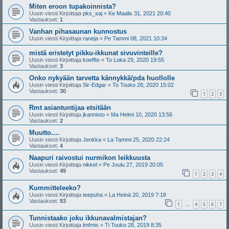
Miten eroon tupakoinnista?
Uusin viesti Kirjoittaja
pks_saj
«
Ke Maalis 31, 2021 20:40
Vastaukset:
1
Vanhan pihasaunan kunnostus
Uusin viesti Kirjoittaja
raneja
«
Pe Tammi 08, 2021 10:34
mistä eristetyt pikku-ikkunat sivuvinteille?
Uusin viesti Kirjoittaja
koeffte
«
To Loka 29, 2020 19:55
Vastaukset:
3
Onko nykyään tarvetta kännykkä/pda huollolle
Uusin viesti Kirjoittaja
Sir-Edgar
«
To Touko 28, 2020 15:02
Vastaukset:
30
1
2
3
Rmt asiantuntijaa etsitään
Uusin viesti Kirjoittaja
jkannisto
«
Ma Helmi 10, 2020 13:56
Vastaukset:
2
Muutto....
Uusin viesti Kirjoittaja
Jenkka
«
La Tammi 25, 2020 22:24
Vastaukset:
4
Naapuri raivostui nurmikon leikkuusta
Uusin viesti Kirjoittaja
nikkel
«
Pe Joulu 27, 2019 20:05
Vastaukset:
49
1
2
3
4
Kummitteleeko?
Uusin viesti Kirjoittaja
teepuha
«
La Heinä 20, 2019 7:18
Vastaukset:
93
1
4
5
6
7
…
Tunnistaako joku ikkunavalmistajan?
Uusin viesti Kirjoittaja
lmfmis
«
Ti Touko 28, 2019 8:35