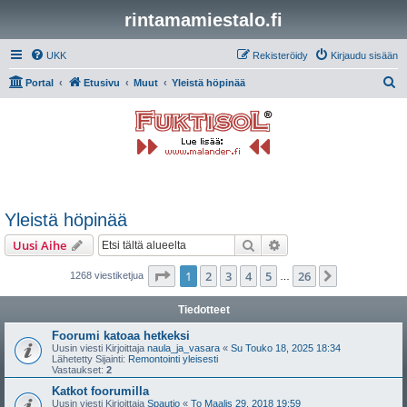
rintamamiestalo.fi
UKK
Rekisteröidy
Kirjaudu sisään
E
Portal
Etusivu
Muut
Yleistä höpinää
t
s
i
Yleistä höpinää
Etsi
Tarkennettu haku
Uusi Aihe
Sivu
1
/
26
1
2
3
4
5
26
Seuraava
1268 viestiketjua
…
Tiedotteet
Foorumi katoaa hetkeksi
Uusin viesti Kirjoittaja
naula_ja_vasara
«
Su Touko 18, 2025 18:34
Lähetetty Sijainti:
Remontointi yleisesti
Vastaukset:
2
Katkot foorumilla
Uusin viesti Kirjoittaja
Spautio
«
To Maalis 29, 2018 19:59