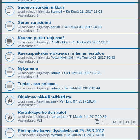
Vastaukset:
6
Suomen surkein nikkari
Uusin viesti Kirjoittaja
Santtu8
«
Ke Kesä 21, 2017 15:03
Vastaukset:
6
Soran varastointi
Uusin viesti Kirjoittaja
perleh
«
Ke Touko 31, 2017 10:13
Vastaukset:
4
Kaupan purku ketjussa?
Uusin viesti Kirjoittaja
RTMPekka
«
Pe Touko 26, 2017 21:13
Vastaukset:
3
Kuvauspaikaksi elokuvaan rintamamiestaloa
Uusin viesti Kirjoittaja
PetteriKivimäki
«
Ma Touko 08, 2017 10:33
Vastaukset:
2
Nykymeno
Uusin viesti Kirjoittaja
lmfmis
«
Su Huhti 30, 2017 16:23
Vastaukset:
6
Tuplat - saa poistaa..
Uusin viesti Kirjoittaja
lmfmis
«
To Huhti 20, 2017 19:44
Ohjelmavinkkejä telkkarista
Uusin viesti Kirjoittaja
sini
«
Pe Huhti 07, 2017 19:04
Vastaukset:
9
Rintsikkaperheiden autot
Uusin viesti Kirjoittaja
Larsanjus
«
Ti Maalis 14, 2017 20:34
Vastaukset:
781
1
50
51
52
53
…
Pinkopahvikurssi Jyväskylässä 25.-26.3.2017
Uusin viesti Kirjoittaja
nymana
«
La Maalis 11, 2017 14:30