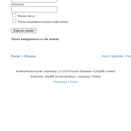
Salasana:
Muista minut
Piilota käyttäjätunnukseni tällä kertaa
Tässä kategoriassa ei ole alueita.
Portal
Etusivu
Viesti Ylläpidolle
Poi
Keskustelufoorumin ohjelmisto
phpBB
® Forum Software © phpBB Limited
Käännös: phpBB Suomi (lurttinen, harritapio, Pettis)
Yksityisyys
|
Ehdot