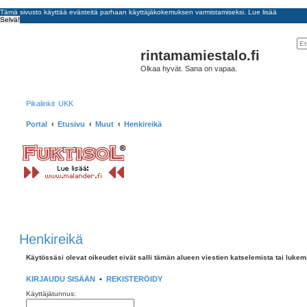
Tämä sivusto käyttää evästeitä parhaan käyttäjäkokemuksen varmistamiseksi.
Lue lisää
Selvä!
rintamamiestalo.fi
Olkaa hyvät. Sana on vapaa.
Pikalinkit
UKK
Portal
Etusivu
Muut
Henkireikä
Henkireikä
Käytössäsi olevat oikeudet eivät salli tämän alueen viestien katselemista tai lukem
KIRJAUDU SISÄÄN
•
REKISTERÖIDY
Käyttäjätunnus: