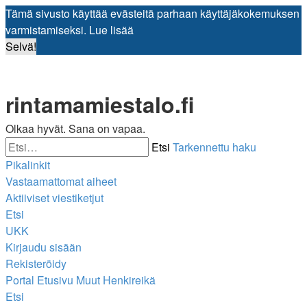
Tämä sivusto käyttää evästeitä parhaan käyttäjäkokemuksen
varmistamiseksi.
Lue lisää
Selvä!
rintamamiestalo.fi
Olkaa hyvät. Sana on vapaa.
Etsi
Tarkennettu haku
Pikalinkit
Vastaamattomat aiheet
Aktiiviset viestiketjut
Etsi
UKK
Kirjaudu sisään
Rekisteröidy
Portal
Etusivu
Muut
Henkireikä
Etsi