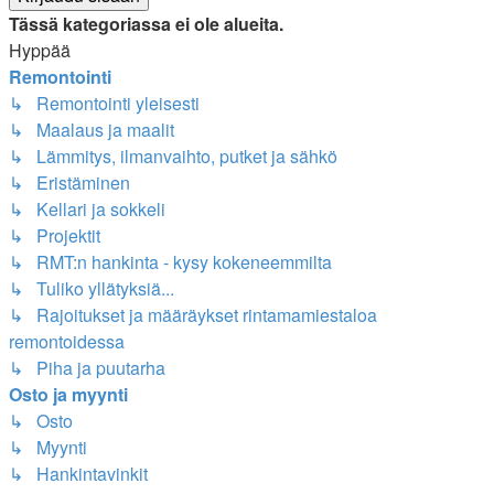
Tässä kategoriassa ei ole alueita.
Hyppää
Remontointi
↳ Remontointi yleisesti
↳ Maalaus ja maalit
↳ Lämmitys, ilmanvaihto, putket ja sähkö
↳ Eristäminen
↳ Kellari ja sokkeli
↳ Projektit
↳ RMT:n hankinta - kysy kokeneemmilta
↳ Tuliko yllätyksiä...
↳ Rajoitukset ja määräykset rintamamiestaloa
remontoidessa
↳ Piha ja puutarha
Osto ja myynti
↳ Osto
↳ Myynti
↳ Hankintavinkit