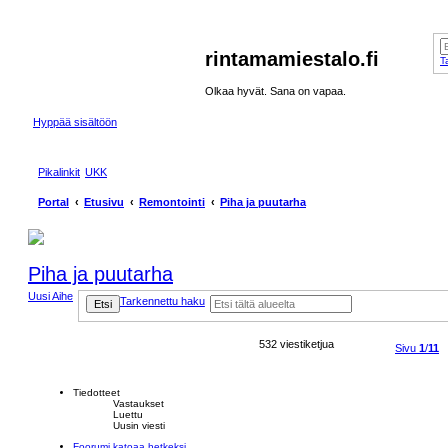
rintamamiestalo.fi
T
Olkaa hyvät. Sana on vapaa.
Hyppää sisältöön
Pikalinkit
UKK
Portal
Etusivu
Remontointi
Piha ja puutarha
Piha ja puutarha
Uusi Aihe
Tarkennettu haku
Etsi
532 viestiketjua
Sivu
1
/
11
Tiedotteet
Vastaukset
Luettu
Uusin viesti
Foorumi katoaa hetkeksi