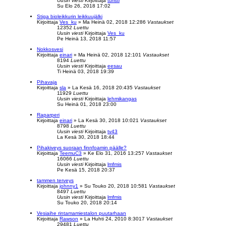
Uusin viesti
Kirjoittaja
turisti
Su Elo 26, 2018 17:02
Stiga bioleikkurin leikkuujälki
Kirjoittaja
Ves_ku
»
Ma Heinä 02, 2018 12:28
6
Vastaukset
12352
Luettu
Uusin viesti
Kirjoittaja
Ves_ku
Pe Heinä 13, 2018 11:57
Nokkosvesi
Kirjoittaja
einari
»
Ma Heinä 02, 2018 12:10
1
Vastaukset
8194
Luettu
Uusin viesti
Kirjoittaja
eesau
Ti Heinä 03, 2018 19:39
Pihavaja
Kirjoittaja
sla
»
La Kesä 16, 2018 20:43
5
Vastaukset
11929
Luettu
Uusin viesti
Kirjoittaja
lehmikangas
Su Heinä 01, 2018 23:00
Raparperi
Kirjoittaja
einari
»
La Kesä 30, 2018 10:02
1
Vastaukset
8798
Luettu
Uusin viesti
Kirjoittaja
tv43
La Kesä 30, 2018 18:44
Pihakiveys suoraan finnfoamin päälle?
Kirjoittaja
TeemuC3
»
Ke Elo 31, 2016 13:25
7
Vastaukset
16066
Luettu
Uusin viesti
Kirjoittaja
lmfmis
Pe Kesä 15, 2018 20:37
tammen terveys
Kirjoittaja
johnny1
»
Su Touko 20, 2018 10:58
1
Vastaukset
8497
Luettu
Uusin viesti
Kirjoittaja
lmfmis
Su Touko 20, 2018 20:14
Vesiaihe rintamamiestalon puutarhaan
Kirjoittaja
Rawson
»
La Huhti 24, 2010 8:30
17
Vastaukset
29481
Luettu