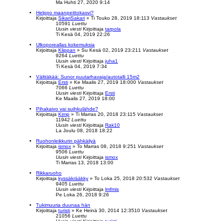
Ma Huhti 27, 2020 9:14
Helppo maanpeittokasvi?
Kirjoittaja
SikariSakari
»
Ti Touko 28, 2019 18:11
3
Vastaukset
10591
Luettu
Uusin viesti
Kirjoittaja
tarpola
Ti Kesä 04, 2019 22:26
Ulkoporeallas kokemuksia
Kirjoittaja
Klippan
»
Su Kesä 02, 2019 23:21
1
Vastaukset
9264
Luettu
Uusin viesti
Kirjoittaja
juha1
Ti Kesä 04, 2019 7:34
Välttäkää: Sunor puutarhavaja/autotalli 15m2
Kirjoittaja
Ersti
»
Ke Maalis 27, 2019 18:00
0
Vastaukset
7066
Luettu
Uusin viesti
Kirjoittaja
Ersti
Ke Maalis 27, 2019 18:00
Pihakaivo vai suihkulähde?
Kirjoittaja
Kimp
»
Ti Marras 20, 2018 23:11
5
Vastaukset
11942
Luettu
Uusin viesti
Kirjoittaja
Rak10
La Joulu 08, 2018 18:22
Ruohonleikkurin pähkäilyä
Kirjoittaja
ismox
»
To Marras 08, 2018 9:25
1
Vastaukset
9506
Luettu
Uusin viesti
Kirjoittaja
ismox
Ti Marras 13, 2018 13:00
Rikkaruoho
Kirjoittaja
kyssäkrääkky
»
To Loka 25, 2018 20:53
2
Vastaukset
9405
Luettu
Uusin viesti
Kirjoittaja
lmfmis
Pe Loka 26, 2018 9:26
Tukimuuria duunaa hän
Kirjoittaja
turisti
»
Ke Heinä 30, 2014 12:35
10
Vastaukset
21056
Luettu