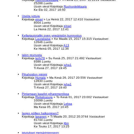
25288
Luettu
Uusin viesti
Kirjoittaja
Ruohonleikkaaja
Ke Elo 02, 2017 18:50
Useita juttuja
Kirjoittaja
einari
»
La Heinä 22, 2017 12:41
0
Vastaukset
8004
Luettu
Uusin viesti
Kirjoittaja
einari
La Heinä 22, 2017 12:41
Kellariautotallin oven ympäristön kunnostus
Kirjoittaja
Laurakaisa
»
Ke Maalis 15, 2017 15:31
5
Vastaukset
12646
Luettu
Uusin viesti
Kirjoittaja
A13
Ke Heinä 05, 2017 11:36
talon reunusta
Kirjoittaja
terhi78
»
Su Kesä 25, 2017 21:49
2
Vastaukset
9386
Luettu
Uusin viesti
Kirjoittaja
juha1
Ti Kesä 27, 2017 19:45
Pihahoidon minimi
Kirjoittaja
Humala
»
Ma Kesä 26, 2017 20:55
6
Vastaukset
12830
Luettu
Uusin viesti
Kirjoittaja
juha1
Ti Kesä 27, 2017 19:40
Pintamaan kaadot piharemontissa
Kirjoittaja
Rivitaloasuja
»
To Kesä 01, 2017 23:00
2
Vastaukset
10099
Luettu
Uusin viesti
Kirjoittaja
Leksa
Ma Kesä 05, 2017 10:45
Isojen pöllien halkominen?
Kirjoittaja
lapanen
»
Ti Maalis 20, 2012 20:37
44
Vastaukset
81744
Luettu
Uusin viesti
Kirjoittaja
jtbo
Ke Touko 17, 2017 13:25
istutukset metsärinteeseen