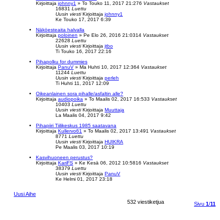
Kirjoittaja
johnny1
»
To Touko 11, 2017 21:27
6
Vastaukset
16831
Luettu
Uusin viesti
Kirjoittaja
johnny1
Ke Touko 17, 2017 6:39
Näköesteaita halvalla
Kirjoittaja
poloinen
»
Pe Elo 26, 2016 21:03
14
Vastaukset
22628
Luettu
Uusin viesti
Kirjoittaja
jtbo
Ti Touko 16, 2017 22:16
Pihapolku for dummies
Kirjoittaja
PanuV
»
Ma Huhti 10, 2017 12:36
4
Vastaukset
11244
Luettu
Uusin viesti
Kirjoittaja
perleh
Ti Huhti 11, 2017 12:09
Oikeanlainen sora pihalle/asfaltin alle?
Kirjoittaja
audiopoika
»
To Maalis 02, 2017 16:53
3
Vastaukset
10403
Luettu
Uusin viesti
Kirjoittaja
Muuttaja
La Maalis 04, 2017 9:42
Pihapiiri Tiilikeskus 1985 saatavana
Kirjoittaja
Kullervo61
»
To Maalis 02, 2017 13:49
1
Vastaukset
8771
Luettu
Uusin viesti
Kirjoittaja
HUIKRA
Pe Maalis 03, 2017 10:19
Kasvihuoneen perustus?
Kirjoittaja
KariFS
»
Ke Kesä 06, 2012 10:58
16
Vastaukset
38379
Luettu
Uusin viesti
Kirjoittaja
PanuV
Ke Helmi 01, 2017 23:18
Uusi Aihe
532 viestiketjua
Sivu
1
/
11