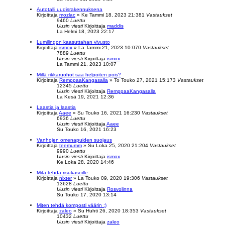
Autotalli uudisrakennuksena
Kirjoittaja
mozlac
»
Ke Tammi 18, 2023 21:38
1
Vastaukset
9460
Luettu
Uusin viesti
Kirjoittaja
maddis
La Helmi 18, 2023 22:17
Lumilingon kaasuttahan vivusto
Kirjoittaja
ismox
»
La Tammi 21, 2023 10:07
0
Vastaukset
7889
Luettu
Uusin viesti
Kirjoittaja
ismox
La Tammi 21, 2023 10:07
Millä rikkaruohot saa helpoiten pois?
Kirjoittaja
RemppaaKangasalla
»
To Touko 27, 2021 15:17
3
Vastaukset
12345
Luettu
Uusin viesti
Kirjoittaja
RemppaaKangasalla
La Kesä 19, 2021 12:36
Laastia ja laastia
Kirjoittaja
Aaee
»
Su Touko 16, 2021 16:23
0
Vastaukset
6936
Luettu
Uusin viesti
Kirjoittaja
Aaee
Su Touko 16, 2021 16:23
Vanhojen omenapuiden suojaus
Kirjoittaja
teemumm
»
Su Loka 25, 2020 21:20
4
Vastaukset
9990
Luettu
Uusin viesti
Kirjoittaja
ismox
Ke Loka 28, 2020 14:46
Mitä tehdä risukasoille
Kirjoittaja
nixter
»
La Touko 09, 2020 19:30
6
Vastaukset
13628
Luettu
Uusin viesti
Kirjoittaja
Rosvolinna
Su Touko 17, 2020 13:14
Miten tehdä komposti väärin :)
Kirjoittaja
zaleo
»
Su Huhti 26, 2020 18:35
3
Vastaukset
10432
Luettu
Uusin viesti
Kirjoittaja
zaleo