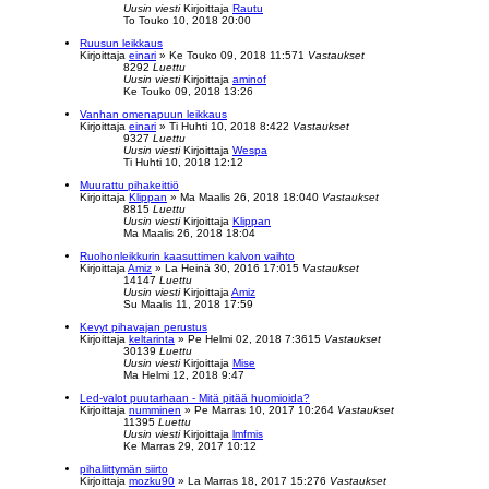
Uusin viesti
Kirjoittaja
Rautu
To Touko 10, 2018 20:00
Ruusun leikkaus
Kirjoittaja
einari
»
Ke Touko 09, 2018 11:57
1
Vastaukset
8292
Luettu
Uusin viesti
Kirjoittaja
aminof
Ke Touko 09, 2018 13:26
Vanhan omenapuun leikkaus
Kirjoittaja
einari
»
Ti Huhti 10, 2018 8:42
2
Vastaukset
9327
Luettu
Uusin viesti
Kirjoittaja
Wespa
Ti Huhti 10, 2018 12:12
Muurattu pihakeittiö
Kirjoittaja
Klippan
»
Ma Maalis 26, 2018 18:04
0
Vastaukset
8815
Luettu
Uusin viesti
Kirjoittaja
Klippan
Ma Maalis 26, 2018 18:04
Ruohonleikkurin kaasuttimen kalvon vaihto
Kirjoittaja
Amiz
»
La Heinä 30, 2016 17:01
5
Vastaukset
14147
Luettu
Uusin viesti
Kirjoittaja
Amiz
Su Maalis 11, 2018 17:59
Kevyt pihavajan perustus
Kirjoittaja
keltarinta
»
Pe Helmi 02, 2018 7:36
15
Vastaukset
30139
Luettu
Uusin viesti
Kirjoittaja
Mise
Ma Helmi 12, 2018 9:47
Led-valot puutarhaan - Mitä pitää huomioida?
Kirjoittaja
numminen
»
Pe Marras 10, 2017 10:26
4
Vastaukset
11395
Luettu
Uusin viesti
Kirjoittaja
lmfmis
Ke Marras 29, 2017 10:12
pihaliittymän siirto
Kirjoittaja
mozku90
»
La Marras 18, 2017 15:27
6
Vastaukset