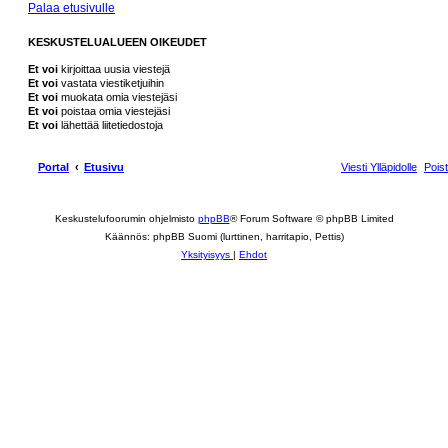
Palaa etusivulle
KESKUSTELUALUEEN OIKEUDET
Et voi
kirjoittaa uusia viestejä
Et voi
vastata viestiketjuihin
Et voi
muokata omia viestejäsi
Et voi
poistaa omia viestejäsi
Et voi
lähettää liitetiedostoja
Portal
Etusivu
Viesti Ylläpidolle
Pois
Keskustelufoorumin ohjelmisto
phpBB
® Forum Software © phpBB Limited
Käännös: phpBB Suomi (lurttinen, harritapio, Pettis)
Yksityisyys
|
Ehdot