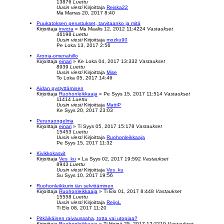
13876
Luettu
Uusin viesti
Kirjoittaja
Reiska22
Ma Marras 20, 2017 8:40
Puukatoksen perustukset, tarvitaanko ja mitä
Kirjoittaja
invicta
»
Ma Maalis 12, 2012 11:42
24
Vastaukset
46198
Luettu
Uusin viesti
Kirjoittaja
mozku90
Pe Loka 13, 2017 2:56
Aronia-omenahillo
Kirjoittaja
einari
»
Ke Loka 04, 2017 13:33
2
Vastaukset
8939
Luettu
Uusin viesti
Kirjoittaja
Mise
To Loka 05, 2017 14:46
Aidan pystyttäminen
Kirjoittaja
Ruohonleikkaaja
»
Pe Syys 15, 2017 11:51
4
Vastaukset
11414
Luettu
Uusin viesti
Kirjoittaja
MattiP
Ke Syys 20, 2017 23:03
Perunaongelma
Kirjoittaja
einari
»
Ti Syys 05, 2017 15:17
8
Vastaukset
15453
Luettu
Uusin viesti
Kirjoittaja
Ruohonleikkaaja
Pe Syys 15, 2017 11:32
Kivikkokasvit
Kirjoittaja
Ves_ku
»
La Syys 02, 2017 19:59
2
Vastaukset
8943
Luettu
Uusin viesti
Kirjoittaja
Ves_ku
Su Syys 10, 2017 19:56
Ruohonleikkurin iän selvittäminen
Kirjoittaja
Ruohonleikkaaja
»
Ti Elo 01, 2017 8:44
8
Vastaukset
15558
Luettu
Uusin viesti
Kirjoittaja
ReijoL
Ti Elo 08, 2017 11:20
Pitkäikäinen raivaussaha, totta vai utopiaa?
Kirjoittaja
Ruohonleikkaaja
»
Ti Heinä 25, 2017 12:22
19
Vastaukset