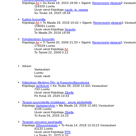
Kirjoittaja
Ari
»
Su Kesä 18, 2023 18:06
» Sijainti:
Remontointi yleisesti
2
Vastauk
118326
Luettu
Uusin viesti
Kirjoittaja
naula_ja_vasara
Su Touko 18, 2025 18:34
Katkot foorumilla
Kirjoittaja
Ari
»
To Maalis 29, 2018 10:42
» Sijainti:
Remontointi yleisesti
1
Vastauk
158091
Luettu
Uusin viesti
Kirjoittaja
Spautio
To Maalis 29, 2018 19:59
Kirjoittaminen foorumiin
Kirjoittaja
Ari
»
Ti Tammi 20, 2009 21:53
» Sijainti:
Remontointi yleisesti
1
Vastauk
179329
Luettu
Uusin viesti
Kirjoittaja
Ari
To Tammi 22, 2009 0:12
Aiheet
Vastaukset
Luettu
Uusin viesti
Kiilatulpan Merkitys Öljy- ja Kaasuteollisuudessa
Kirjoittaja
ramfuture
»
Ke Touko 06, 2026 12:44
1
Vastaukset
733
Luettu
Uusin viesti
Kirjoittaja
Zibelle
Pe Kesä 19, 2026 10:43
Terassi suunnitteilla rintsikkaan ; apuja aloittelijalle
Kirjoittaja
VartiaisenArto
»
Ma Maalis 16, 2026 12:48
1
Vastaukset
3139
Luettu
Uusin viesti
Kirjoittaja
Zibelle
To Kesä 04, 2026 14:23
Terassin perustus savimaalle
Kirjoittaja
30luvunhirsitalo
»
To Kesä 14, 2018 12:41
13
Vastaukset
41132
Luettu
Uusin viesti
Kirjoittaja
RTK
La Touko 31, 2025 0:10