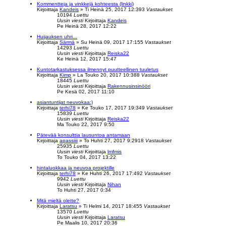
Kommentteja ja vinkkejä kohteesta (linkki)
Kirjoittaja
Kandeis
»
Ti Heinä 25, 2017 12:39
3
Vastaukset
10194
Luettu
Uusin viesti
Kirjoittaja
Kandeis
Pe Heinä 28, 2017 12:22
Huijauksen uhri...
Kirjoittaja
Särmä
»
Su Heinä 09, 2017 17:15
5
Vastaukset
14293
Luettu
Uusin viesti
Kirjoittaja
Reiska22
Ke Heinä 12, 2017 15:47
Kuntotarkastuksessa ilmennyt puutteellinen tuuletus
Kirjoittaja
Kimp
»
La Touko 20, 2017 10:38
8
Vastaukset
18445
Luettu
Uusin viesti
Kirjoittaja
Rakennusinsinööri
Pe Kesä 02, 2017 11:10
asiantuntijat neuvokaa:)
Kirjoittaja
terhi78
»
Ke Touko 17, 2017 19:34
9
Vastaukset
15839
Luettu
Uusin viesti
Kirjoittaja
Reiska22
Ma Touko 22, 2017 9:50
Pätevää konsulttia lausuntoa antamaan
Kirjoittaja
apassiiii
»
To Huhti 27, 2017 9:29
18
Vastaukset
25935
Luettu
Uusin viesti
Kirjoittaja
lmfmis
To Touko 04, 2017 13:22
hintaluokkaa ja neuvoa projektille
Kirjoittaja
terhi78
»
Ke Huhti 26, 2017 17:49
2
Vastaukset
9942
Luettu
Uusin viesti
Kirjoittaja
Nihan
To Huhti 27, 2017 0:34
Mitä mieltä olette?
Kirjoittaja
Laratsu
»
Ti Helmi 14, 2017 18:45
5
Vastaukset
13570
Luettu
Uusin viesti
Kirjoittaja
Laratsu
Pe Maalis 10, 2017 20:36