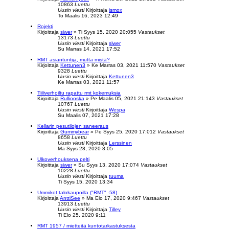
10863
Luettu
Uusin viesti
Kirjoittaja
ismox
To Maalis 16, 2023 12:49
Rojekti
Kirjoittaja
siwer
»
Ti Syys 15, 2020 20:05
5
Vastaukset
13173
Luettu
Uusin viesti
Kirjoittaja
siwer
Su Marras 14, 2021 17:52
RMT asiantuntija, mutta mistä?
Kirjoittaja
Kettunen3
»
Ke Marras 03, 2021 11:57
0
Vastaukset
9328
Luettu
Uusin viesti
Kirjoittaja
Kettunen3
Ke Marras 03, 2021 11:57
Tiiliverhoiltu rapattu rmt kokemuksia
Kirjoittaja
Rulliooska
»
Pe Maalis 05, 2021 21:14
3
Vastaukset
10767
Luettu
Uusin viesti
Kirjoittaja
Wespa
Su Maalis 07, 2021 17:28
Kellarin pesutilojen saneeraus
Kirjoittaja
Gummybear
»
Pe Syys 25, 2020 17:01
2
Vastaukset
8658
Luettu
Uusin viesti
Kirjoittaja
Lerssinen
Ma Syys 28, 2020 8:05
Ulkoverhouksena pelti
Kirjoittaja
siwer
»
Su Syys 13, 2020 17:07
4
Vastaukset
10228
Luettu
Uusin viesti
Kirjoittaja
tuuma
Ti Syys 15, 2020 13:34
Ummikot talokaupoilla ("RMT" -58)
Kirjoittaja
AnttiSee
»
Ma Elo 17, 2020 9:46
7
Vastaukset
13913
Luettu
Uusin viesti
Kirjoittaja
Tilley
Ti Elo 25, 2020 9:11
RMT 1957 / mietteitä kuntotarkastuksesta