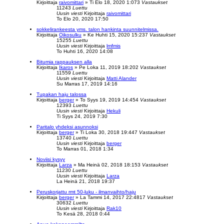
Kirjoittaja
raivomittari
»
Ti Elo 18, 2020 1:07
3
Vastaukset
11243
Luettu
Uusin viesti
Kirjoittaja
raivomittari
To Elo 20, 2020 17:50
sokkelirankeesta yms. talon hankinta suunnitelmissa.
Kirjoittaja
Oikosulku
»
Ke Huhti 15, 2020 15:23
7
Vastaukset
15255
Luettu
Uusin viesti
Kirjoittaja
lmfmis
To Huhti 16, 2020 14:08
Bitumia rappauksen alla
Kirjoittaja
Ikaros
»
Pe Loka 11, 2019 18:20
2
Vastaukset
11559
Luettu
Uusin viesti
Kirjoittaja
Matti Alander
Su Marras 17, 2019 14:16
Tupakan haju talossa
Kirjoittaja
berger
»
To Syys 19, 2019 14:45
4
Vastaukset
12393
Luettu
Uusin viesti
Kirjoittaja
Hekuli
Ti Syys 24, 2019 7:30
Paritalo yhdeksi asunnoksi
Kirjoittaja
berger
»
Ti Loka 30, 2018 19:44
7
Vastaukset
13740
Luettu
Uusin viesti
Kirjoittaja
berger
To Marras 01, 2018 1:34
Noviisi kysyy
Kirjoittaja
Larza
»
Ma Heinä 02, 2018 18:15
3
Vastaukset
11230
Luettu
Uusin viesti
Kirjoittaja
Larza
La Heinä 21, 2018 19:37
Peruskorjattu rmt 50-luku - ilmanvaihto/haju
Kirjoittaja
berger
»
La Tammi 14, 2017 22:48
17
Vastaukset
30632
Luettu
Uusin viesti
Kirjoittaja
Rak10
To Kesä 28, 2018 0:44