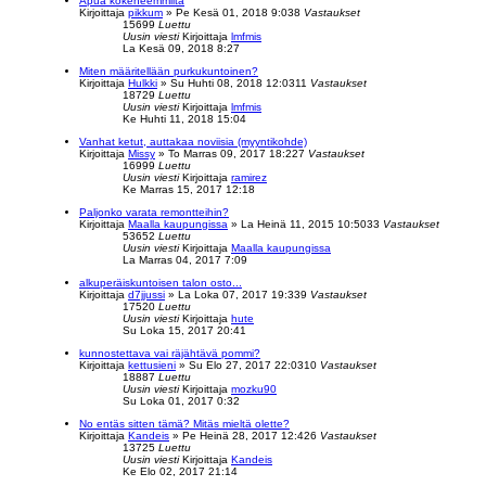
Apua kokeneemmilta
Kirjoittaja
pikkum
»
Pe Kesä 01, 2018 9:03
8
Vastaukset
15699
Luettu
Uusin viesti
Kirjoittaja
lmfmis
La Kesä 09, 2018 8:27
Miten määritellään purkukuntoinen?
Kirjoittaja
Hulkki
»
Su Huhti 08, 2018 12:03
11
Vastaukset
18729
Luettu
Uusin viesti
Kirjoittaja
lmfmis
Ke Huhti 11, 2018 15:04
Vanhat ketut, auttakaa noviisia (myyntikohde)
Kirjoittaja
Missy
»
To Marras 09, 2017 18:22
7
Vastaukset
16999
Luettu
Uusin viesti
Kirjoittaja
ramirez
Ke Marras 15, 2017 12:18
Paljonko varata remontteihin?
Kirjoittaja
Maalla kaupungissa
»
La Heinä 11, 2015 10:50
33
Vastaukset
53652
Luettu
Uusin viesti
Kirjoittaja
Maalla kaupungissa
La Marras 04, 2017 7:09
alkuperäiskuntoisen talon osto...
Kirjoittaja
d7jjussi
»
La Loka 07, 2017 19:33
9
Vastaukset
17520
Luettu
Uusin viesti
Kirjoittaja
hute
Su Loka 15, 2017 20:41
kunnostettava vai räjähtävä pommi?
Kirjoittaja
kettusieni
»
Su Elo 27, 2017 22:03
10
Vastaukset
18887
Luettu
Uusin viesti
Kirjoittaja
mozku90
Su Loka 01, 2017 0:32
No entäs sitten tämä? Mitäs mieltä olette?
Kirjoittaja
Kandeis
»
Pe Heinä 28, 2017 12:42
6
Vastaukset
13725
Luettu
Uusin viesti
Kirjoittaja
Kandeis
Ke Elo 02, 2017 21:14