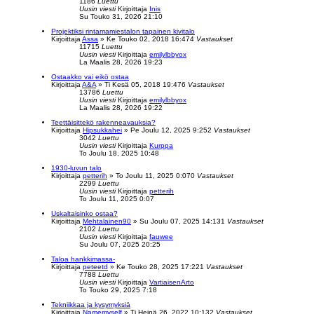
1186
Luettu
Uusin viesti
Kirjoittaja
Inis
Su Touko 31, 2026 21:10
Projektiksi rintamamiestalon tapainen kivitalo
Kirjoittaja
Assa
»
Ke Touko 02, 2018 16:47
4
Vastaukset
11715
Luettu
Uusin viesti
Kirjoittaja
emilylbbyox
La Maalis 28, 2026 19:23
Ostaakko vai eikö ostaa
Kirjoittaja
A&A
»
Ti Kesä 05, 2018 19:47
6
Vastaukset
13786
Luettu
Uusin viesti
Kirjoittaja
emilylbbyox
La Maalis 28, 2026 19:22
Teettäisittekö rakenneavauksia?
Kirjoittaja
Hipsukkahei
»
Pe Joulu 12, 2025 9:25
2
Vastaukset
3042
Luettu
Uusin viesti
Kirjoittaja
Kurppa
To Joulu 18, 2025 10:48
1930-luvun talo
Kirjoittaja
petterih
»
To Joulu 11, 2025 0:07
0
Vastaukset
2299
Luettu
Uusin viesti
Kirjoittaja
petterih
To Joulu 11, 2025 0:07
Uskaltaisinko ostaa?
Kirjoittaja
Mehtalainen90
»
Su Joulu 07, 2025 14:13
1
Vastaukset
2102
Luettu
Uusin viesti
Kirjoittaja
fauwee
Su Joulu 07, 2025 20:25
Taloa hankkimassa-
Kirjoittaja
peteetd
»
Ke Touko 28, 2025 17:22
1
Vastaukset
7788
Luettu
Uusin viesti
Kirjoittaja
VartiaisenArto
To Touko 29, 2025 7:18
Tekniikkaa ja kysymyksiä
Kirjoittaja
Namemyself
»
Ti Heinä 26, 2022 10:13
2
Vastaukset