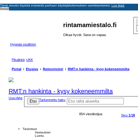
Tämä sivusto käyttää evästeitä parhaan käyttäjäkokemuksen varmistamiseksi.
Lue lisää
Selvä!
rintamamiestalo.fi
Olkaa hyvät. Sana on vapaa.
Hyppää sisältöön
Pikalinkit
UKK
Portal
Etusivu
Remontointi
RMT:n hankinta - kysy kokeneemmilta
RMT:n hankinta - kysy kokeneemmilta
Uusi Aihe
Tarkennettu haku
Etsi
854 viestiketjua
Sivu
1
/
18
Tiedotteet
Vastaukset
Luettu