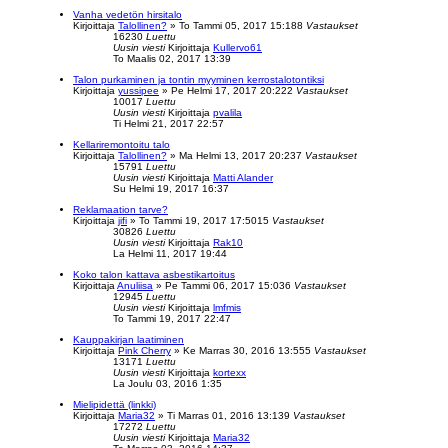
Vanha vedetön hirsitalo
Kirjoittaja
Talollinen?
»
To Tammi 05, 2017 15:18
8
Vastaukset
16230
Luettu
Uusin viesti
Kirjoittaja
Kullervo61
To Maalis 02, 2017 13:39
Talon purkaminen ja tontin myyminen kerrostalotontiksi
Kirjoittaja
yussipee
»
Pe Helmi 17, 2017 20:22
2
Vastaukset
10017
Luettu
Uusin viesti
Kirjoittaja
pvalila
Ti Helmi 21, 2017 22:57
Kellariremontoitu talo
Kirjoittaja
Talollinen?
»
Ma Helmi 13, 2017 20:23
7
Vastaukset
15791
Luettu
Uusin viesti
Kirjoittaja
Matti Alander
Su Helmi 19, 2017 16:37
Reklamaation tarve?
Kirjoittaja
jifi
»
To Tammi 19, 2017 17:50
15
Vastaukset
30826
Luettu
Uusin viesti
Kirjoittaja
Rak10
La Helmi 11, 2017 19:44
Koko talon kattava asbestikartoitus
Kirjoittaja
Anuliisa
»
Pe Tammi 06, 2017 15:03
6
Vastaukset
12945
Luettu
Uusin viesti
Kirjoittaja
lmfmis
To Tammi 19, 2017 22:47
Kauppakirjan laatiminen
Kirjoittaja
Pink Cherry
»
Ke Marras 30, 2016 13:55
5
Vastaukset
13171
Luettu
Uusin viesti
Kirjoittaja
kortexx
La Joulu 03, 2016 1:35
Mielipidettä (linkki)
Kirjoittaja
Maria32
»
Ti Marras 01, 2016 13:13
9
Vastaukset
17272
Luettu
Uusin viesti
Kirjoittaja
Maria32