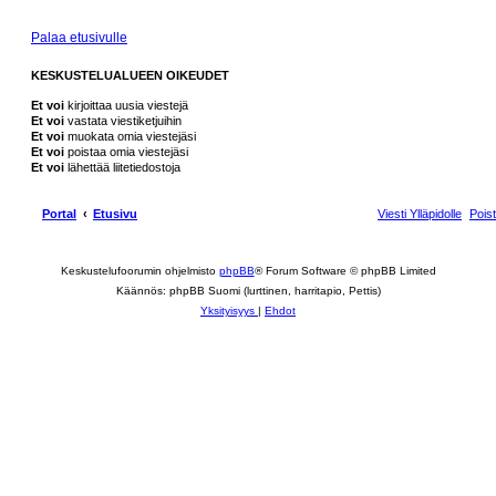
Palaa etusivulle
KESKUSTELUALUEEN OIKEUDET
Et voi
kirjoittaa uusia viestejä
Et voi
vastata viestiketjuihin
Et voi
muokata omia viestejäsi
Et voi
poistaa omia viestejäsi
Et voi
lähettää liitetiedostoja
Portal
Etusivu
Viesti Ylläpidolle
Pois
Keskustelufoorumin ohjelmisto
phpBB
® Forum Software © phpBB Limited
Käännös: phpBB Suomi (lurttinen, harritapio, Pettis)
Yksityisyys
|
Ehdot