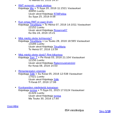
To Marras 03, 2016 14:37
RMT remontti - mistä aloittaa
Kirjoittaja
Mio
»
Ti Syys 20, 2016 11:15
21
Vastaukset
30850
Luettu
Uusin viesti
Kirjoittaja
RTMPekka
Su Syys 25, 2016 9:58
Kun omaa RMT ei vaan löydy
Kirjoittaja
TiinaMaria
»
To Heinä 07, 2016 14:10
11
Vastaukset
22152
Luettu
Uusin viesti
Kirjoittaja
Rosanna67
Ke Elo 24, 2016 15:21
Mitä mieltä olette kohteesta?
Kirjoittaja
TiinaMaria
»
La Touko 28, 2016 18:56
5
Vastaukset
13189
Luettu
Uusin viesti
Kirjoittaja
TiinaMaria
To Heinä 07, 2016 13:59
Mitä mieltä olette tästä? Rmt kiikarissa
Kirjoittaja
Sari_T
»
Pe Kesä 03, 2016 21:10
4
Vastaukset
12156
Luettu
Uusin viesti
Kirjoittaja
Rakennusinsinööri
Ke Kesä 08, 2016 15:03
Rintamiestalon etsintää
Kirjoittaja
Siilik
»
Su Kesä 05, 2016 12:53
8
Vastaukset
17021
Luettu
Uusin viesti
Kirjoittaja
Siilik
Ti Kesä 07, 2016 17:06
Konkareiden mielipiteitä kaivataan
Kirjoittaja
tontsa
»
Ti Syys 01, 2015 17:01
24
Vastaukset
41329
Luettu
Uusin viesti
Kirjoittaja
tontsa
Ma Touko 30, 2016 17:44
Uusi Aihe
854 viestiketjua
Sivu
1
/
18