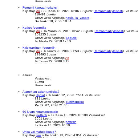
Uusin viesti
Foorumi katoaa hetkeksi
Kirjoittaja
Ari
»
Su Kesä 18, 2023 18:06
» Sijainti:
Remontointi yleisesti
2
Vastauk
118491
Luettu
Uusin viesti
Kirjoittaja
naula_ja_vasara
Su Touko 18, 2025 18:34
Katkot foorumilla
Kirjoittaja
Ari
»
To Maalis 29, 2018 10:42
» Sijainti:
Remontointi yleisesti
1
Vastauk
158235
Luettu
Uusin viesti
Kirjoittaja
Spautio
To Maalis 29, 2018 19:59
Kirjoittaminen foorumiin
Kirjoittaja
Ari
»
Ti Tammi 20, 2009 21:53
» Sijainti:
Remontointi yleisesti
1
Vastauk
179493
Luettu
Uusin viesti
Kirjoittaja
Ari
To Tammi 22, 2009 0:12
Aiheet
Vastaukset
Luettu
Uusin viesti
Alapohjan asiantuntijoita?
Kirjoittaja
Ilpolol
»
Ti Touko 12, 2026 7:56
4
Vastaukset
831
Luettu
Uusin viesti
Kirjoittaja
Tuhkaluukku
Pe Elo 07, 2026 21:08
60-luvun rintamamiestalo
Kirjoittaja
petterih
»
La Kesä 13, 2026 10:10
0
Vastaukset
2651
Luettu
Uusin viesti
Kirjoittaja
petterih
La Kesä 13, 2026 10:10
Uhka vai mahdollisuus?
Kirjoittaja
Inis
»
Ke Touko 13, 2026 4:05
1
Vastaukset