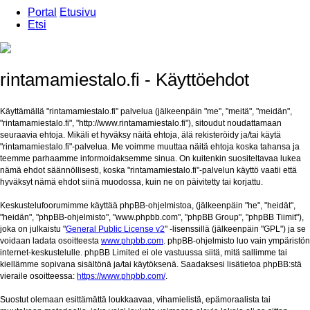
Portal
Etusivu
Etsi
rintamamiestalo.fi - Käyttöehdot
Käyttämällä "rintamamiestalo.fi" palvelua (jälkeenpäin "me", "meitä", "meidän",
"rintamamiestalo.fi", "http://www.rintamamiestalo.fi"), sitoudut noudattamaan
seuraavia ehtoja. Mikäli et hyväksy näitä ehtoja, älä rekisteröidy ja/tai käytä
"rintamamiestalo.fi"-palvelua. Me voimme muuttaa näitä ehtoja koska tahansa ja
teemme parhaamme informoidaksemme sinua. On kuitenkin suositeltavaa lukea
nämä ehdot säännöllisesti, koska "rintamamiestalo.fi"-palvelun käyttö vaatii että
hyväksyt nämä ehdot siinä muodossa, kuin ne on päivitetty tai korjattu.
Keskustelufoorumimme käyttää phpBB-ohjelmistoa, (jälkeenpäin "he", "heidät",
"heidän", "phpBB-ohjelmisto", "www.phpbb.com", "phpBB Group", "phpBB Tiimit"),
joka on julkaistu "
General Public License v2
" -lisenssillä (jälkeenpäin "GPL") ja se
voidaan ladata osoitteesta
www.phpbb.com
. phpBB-ohjelmisto luo vain ympäristön
internet-keskustelulle. phpBB Limited ei ole vastuussa siitä, mitä sallimme tai
kiellämme sopivana sisältönä ja/tai käytöksenä. Saadaksesi lisätietoa phpBB:stä
vieraile osoitteessa:
https://www.phpbb.com/
.
Suostut olemaan esittämättä loukkaavaa, vihamielistä, epämoraalista tai