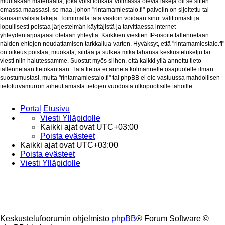
muutakaan materiaalia, joka voisi loukata voimassa olevia lakeja oli se sitten
omassa maassasi, se maa, johon "rintamamiestalo.fi"-palvelin on sijoitettu tai
kansainvälisiä lakeja. Toimimalla tätä vastoin voidaan sinut välittömästi ja
lopullisesti poistaa järjestelmän käyttäjistä ja tarvittaessa internet-
yhteydentarjoajaasi otetaan yhteyttä. Kaikkien viestien IP-osoite tallennetaan
näiden ehtojen noudattamisen tarkkailua varten. Hyväksyt, että "rintamamiestalo.fi"
on oikeus poistaa, muokata, siirtää ja sulkea mikä tahansa keskusteluketju tai
viesti niin halutessamme. Suostut myös siihen, että kaikki yllä annettu tieto
tallennetaan tietokantaan. Tätä tietoa ei anneta kolmannelle osapuolelle ilman
suostumustasi, mutta "rintamamiestalo.fi" tai phpBB ei ole vastuussa mahdollisen
tietoturvamurron aiheuttamasta tietojen vuodosta ulkopuolisille tahoille.
Portal
Etusivu
Viesti Ylläpidolle
Kaikki ajat ovat
UTC+03:00
Poista evästeet
Kaikki ajat ovat
UTC+03:00
Poista evästeet
Viesti Ylläpidolle
Keskustelufoorumin ohjelmisto
phpBB
® Forum Software ©