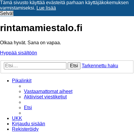
Tämä sivusto käyttää evästeitä parhaan käyttäjäkokemuksen
varmistamiseksi.
Lue lisää
Selvä!
rintamamiestalo.fi
Olkaa hyvät. Sana on vapaa.
Hyppää sisältöön
Etsi
Tarkennettu haku
Pikalinkit
Vastaamattomat aiheet
Aktiiviset viestiketjut
Etsi
UKK
Kirjaudu sisään
Rekisteröidy