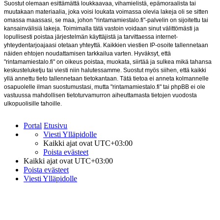
Suostut olemaan esittämättä loukkaavaa, vihamielistä, epämoraalista tai
muutakaan materiaalia, joka voisi loukata voimassa olevia lakeja oli se sitten
omassa maassasi, se maa, johon "rintamamiestalo.fi"-palvelin on sijoitettu tai
kansainvälisiä lakeja. Toimimalla tätä vastoin voidaan sinut välittömästi ja
lopullisesti poistaa järjestelmän käyttäjistä ja tarvittaessa internet-
yhteydentarjoajaasi otetaan yhteyttä. Kaikkien viestien IP-osoite tallennetaan
näiden ehtojen noudattamisen tarkkailua varten. Hyväksyt, että
"rintamamiestalo.fi" on oikeus poistaa, muokata, siirtää ja sulkea mikä tahansa
keskusteluketju tai viesti niin halutessamme. Suostut myös siihen, että kaikki
yllä annettu tieto tallennetaan tietokantaan. Tätä tietoa ei anneta kolmannelle
osapuolelle ilman suostumustasi, mutta "rintamamiestalo.fi" tai phpBB ei ole
vastuussa mahdollisen tietoturvamurron aiheuttamasta tietojen vuodosta
ulkopuolisille tahoille.
Portal
Etusivu
Viesti Ylläpidolle
Kaikki ajat ovat
UTC+03:00
Poista evästeet
Kaikki ajat ovat
UTC+03:00
Poista evästeet
Viesti Ylläpidolle