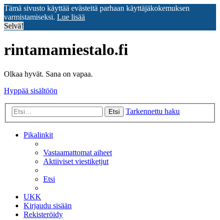
Tämä sivusto käyttää evästeitä parhaan käyttäjäkokemuksen
varmistamiseksi.
Lue lisää
Selvä!
rintamamiestalo.fi
Olkaa hyvät. Sana on vapaa.
Hyppää sisältöön
Tarkennettu haku
Etsi
Pikalinkit
Vastaamattomat aiheet
Aktiiviset viestiketjut
Etsi
UKK
Kirjaudu sisään
Rekisteröidy