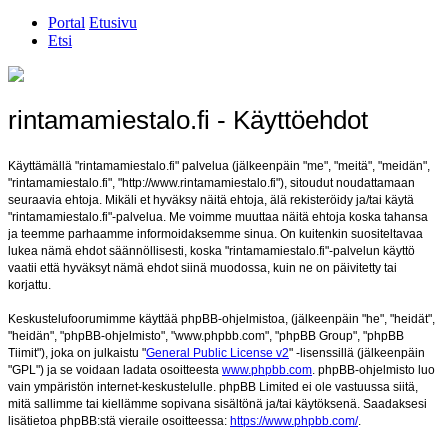
Portal
Etusivu
Etsi
rintamamiestalo.fi - Käyttöehdot
Käyttämällä "rintamamiestalo.fi" palvelua (jälkeenpäin "me", "meitä", "meidän",
"rintamamiestalo.fi", "http://www.rintamamiestalo.fi"), sitoudut noudattamaan
seuraavia ehtoja. Mikäli et hyväksy näitä ehtoja, älä rekisteröidy ja/tai käytä
"rintamamiestalo.fi"-palvelua. Me voimme muuttaa näitä ehtoja koska tahansa
ja teemme parhaamme informoidaksemme sinua. On kuitenkin suositeltavaa
lukea nämä ehdot säännöllisesti, koska "rintamamiestalo.fi"-palvelun käyttö
vaatii että hyväksyt nämä ehdot siinä muodossa, kuin ne on päivitetty tai
korjattu.
Keskustelufoorumimme käyttää phpBB-ohjelmistoa, (jälkeenpäin "he", "heidät",
"heidän", "phpBB-ohjelmisto", "www.phpbb.com", "phpBB Group", "phpBB
Tiimit"), joka on julkaistu "
General Public License v2
" -lisenssillä (jälkeenpäin
"GPL") ja se voidaan ladata osoitteesta
www.phpbb.com
. phpBB-ohjelmisto luo
vain ympäristön internet-keskustelulle. phpBB Limited ei ole vastuussa siitä,
mitä sallimme tai kiellämme sopivana sisältönä ja/tai käytöksenä. Saadaksesi
lisätietoa phpBB:stä vieraile osoitteessa:
https://www.phpbb.com/
.