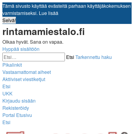
Tämä sivusto käyttää evästeitä parhaan käyttäjäkokemuksen
varmistamiseksi.
Lue lisää
Selvä!
rintamamiestalo.fi
Olkaa hyvät. Sana on vapaa.
Hyppää sisältöön
Etsi
Tarkennettu haku
Pikalinkit
Vastaamattomat aiheet
Aktiiviset viestiketjut
Etsi
UKK
Kirjaudu sisään
Rekisteröidy
Portal
Etusivu
Etsi