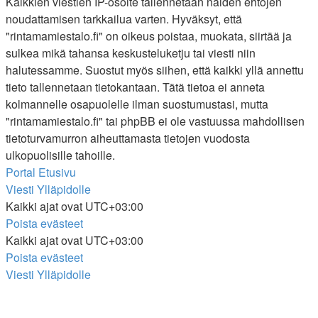
Kaikkien viestien IP-osoite tallennetaan näiden ehtojen
noudattamisen tarkkailua varten. Hyväksyt, että
"rintamamiestalo.fi" on oikeus poistaa, muokata, siirtää ja
sulkea mikä tahansa keskusteluketju tai viesti niin
halutessamme. Suostut myös siihen, että kaikki yllä annettu
tieto tallennetaan tietokantaan. Tätä tietoa ei anneta
kolmannelle osapuolelle ilman suostumustasi, mutta
"rintamamiestalo.fi" tai phpBB ei ole vastuussa mahdollisen
tietoturvamurron aiheuttamasta tietojen vuodosta
ulkopuolisille tahoille.
Portal
Etusivu
Viesti Ylläpidolle
Kaikki ajat ovat
UTC+03:00
Poista evästeet
Kaikki ajat ovat
UTC+03:00
Poista evästeet
Viesti Ylläpidolle