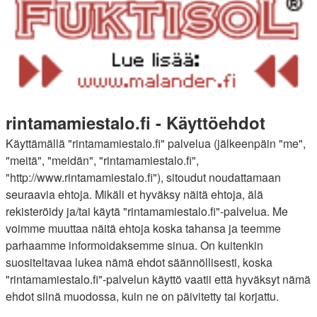
rintamamiestalo.fi - Käyttöehdot
Käyttämällä "rintamamiestalo.fi" palvelua (jälkeenpäin "me",
"meitä", "meidän", "rintamamiestalo.fi",
"http://www.rintamamiestalo.fi"), sitoudut noudattamaan
seuraavia ehtoja. Mikäli et hyväksy näitä ehtoja, älä
rekisteröidy ja/tai käytä "rintamamiestalo.fi"-palvelua. Me
voimme muuttaa näitä ehtoja koska tahansa ja teemme
parhaamme informoidaksemme sinua. On kuitenkin
suositeltavaa lukea nämä ehdot säännöllisesti, koska
"rintamamiestalo.fi"-palvelun käyttö vaatii että hyväksyt nämä
ehdot siinä muodossa, kuin ne on päivitetty tai korjattu.