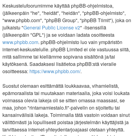
Keskustelufoorumimme käyttää phpBB-ohjelmistoa,
(jälkeenpäin "he", "heidät", "heidän", "phpBB-ohjelmisto",
"www.phpbb.com", "phpBB Group", "phpBB Tiimit"), joka on
julkaistu "
General Public License v2
" -lisenssillä
(jälkeenpäin "GPL") ja se voidaan ladata osoitteesta
www.phpbb.com
. phpBB-ohjelmisto luo vain ympäristön
internet-keskustelulle. phpBB Limited ei ole vastuussa siitä,
mitä sallimme tai kiellämme sopivana sisältönä ja/tai
käytöksenä. Saadaksesi lisätietoa phpBB:stä vieraile
osoitteessa:
https://www.phpbb.com/
.
Suostut olemaan esittämättä loukkaavaa, vihamielistä,
epämoraalista tai muutakaan materiaalia, joka voisi loukata
voimassa olevia lakeja oli se sitten omassa maassasi, se
maa, johon "rintamamiestalo.fi"-palvelin on sijoitettu tai
kansainvälisiä lakeja. Toimimalla tätä vastoin voidaan sinut
välittömästi ja lopullisesti poistaa järjestelmän käyttäjistä ja
tarvittaessa internet-yhteydentarjoajaasi otetaan yhteyttä.