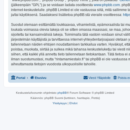
(jälkeenpäin "GPL") ja se voidaan ladata osoitteesta
www.phpbb.com
. phpB
internet-keskustelulle. phpBB Limited ei ole vastuussa siitä, mitä sallimme 
ja/tai käytöksenä. Saadaksesi lisätietoa phpBB:stä vieraile osoitteessa:
http
Suostut olemaan esittämättä loukkaavaa, vihamielistä, epämoraalista tai mu
loukata voimassa olevia lakeja oli se sitten omassa maassasi, se maa, johon
sijoitettu tai kansainvälisiä lakeja. Toimimalla tätä vastoin voidaan sinut välit
järjestelmän käyttäjistä ja tarvittaessa internet-yhteydentarjoajaasi otetaan y
tallennetaan näiden ehtojen noudattamisen tarkkailua varten. Hyväksyt, että
poistaa, muokata, siirtää ja sulkea mikä tahansa keskusteluketju tai viesti
siihen, että kaikki yllä annettu tieto tallennetaan tietokantaan. Tätä tietoa 
ilman suostumustasi, mutta "rintamamiestalo.fi" tai phpBB ei ole vastuussa 
aiheuttamasta tietojen vuodosta ulkopuolisille tahoille.
Portal
Etusivu
Viesti Ylläpidolle
Poista e
Keskustelufoorumin ohjelmisto
phpBB
® Forum Software © phpBB Limited
Käännös: phpBB Suomi (lurttinen, harritapio, Pettis)
Yksityisyys
|
Ehdot