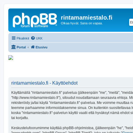
rintamamiestalo.fi
Olkaa hyvät. Sana on vapaa.
Pikalinkit
UKK
Portal
Etusivu
rintamamiestalo.fi - Käyttöehdot
Käyttämällä "rintamamiestalo.fi" palvelua (jälkeenpäin "me", "meitä", "meidän
"http://www.rintamamiestalo.fi"), sitoudut noudattamaan seuraavia ehtoja. Mik
rekisteröidy ja/tai käytä "rintamamiestalo.fi"-palvelua. Me voimme muuttaa n
teemme parhaamme informoidaksemme sinua. On kuitenkin suositeltavaa lu
koska "rintamamiestalo.fi"-palvelun käyttö vaatii että hyväksyt nämä ehdot s
tai korjattu.
Keskustelufoorumimme käyttää phpBB-ohjelmistoa, (jälkeenpäin "he", "heidä
"www.phpbb.com", "phpBB Group", "phpBB Tiimit"), joka on julkaistu "
Genera