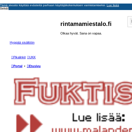
Tämä sivusto käyttää evästeitä parhaan käyttäjäkokemuksen varmistamiseksi.
Lue lisää
Selvä!
rintamamiestalo.fi
Olkaa hyvät. Sana on vapaa.
Hyppää sisältöön
Pikalinkit
UKK
Portal
Etusivu