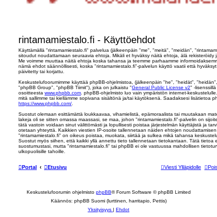
rintamamiestalo.fi - Käyttöehdot
Käyttämällä "rintamamiestalo.fi" palvelua (jälkeenpäin "me", "meitä", "meidän", "rintamamie
sitoudut noudattamaan seuraavia ehtoja. Mikäli et hyväksy näitä ehtoja, älä rekisteröidy ja
Me voimme muuttaa näitä ehtoja koska tahansa ja teemme parhaamme informoidaksemme 
nämä ehdot säännöllisesti, koska "rintamamiestalo.fi"-palvelun käyttö vaatii että hyväk
päivitetty tai korjattu.
Keskustelufoorumimme käyttää phpBB-ohjelmistoa, (jälkeenpäin "he", "heidät", "heidän
"phpBB Group", "phpBB Tiimit"), joka on julkaistu "
General Public License v2
" -lisenssil
osoitteesta
www.phpbb.com
. phpBB-ohjelmisto luo vain ympäristön internet-keskustelulle
mitä sallimme tai kiellämme sopivana sisältönä ja/tai käytöksenä. Saadaksesi lisätietoa p
https://www.phpbb.com/
.
Suostut olemaan esittämättä loukkaavaa, vihamielistä, epämoraalista tai muutakaan mater
lakeja oli se sitten omassa maassasi, se maa, johon "rintamamiestalo.fi"-palvelin on sijoite
tätä vastoin voidaan sinut välittömästi ja lopullisesti poistaa järjestelmän käyttäjistä ja ta
otetaan yhteyttä. Kaikkien viestien IP-osoite tallennetaan näiden ehtojen noudattamisen 
"rintamamiestalo.fi" on oikeus poistaa, muokata, siirtää ja sulkea mikä tahansa keskustelu
Suostut myös siihen, että kaikki yllä annettu tieto tallennetaan tietokantaan. Tätä tietoa
suostumustasi, mutta "rintamamiestalo.fi" tai phpBB ei ole vastuussa mahdollisen tietot
ulkopuolisille tahoille.
Portal
Etusivu
Viesti Ylläpidolle
Poi
Keskustelufoorumin ohjelmisto
phpBB
® Forum Software © phpBB Limited
Käännös: phpBB Suomi (lurttinen, harritapio, Pettis)
Yksityisyys
|
Ehdot