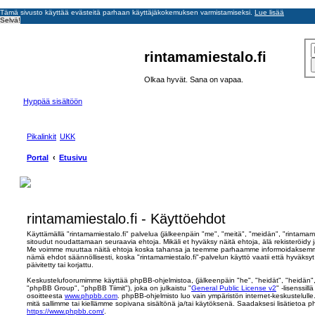
Tämä sivusto käyttää evästeitä parhaan käyttäjäkokemuksen varmistamiseksi.
Lue lisää
Selvä!
rintamamiestalo.fi
Olkaa hyvät. Sana on vapaa.
Hyppää sisältöön
Pikalinkit
UKK
Portal
Etusivu
rintamamiestalo.fi - Käyttöehdot
Käyttämällä "rintamamiestalo.fi" palvelua (jälkeenpäin "me", "meitä", "meidän", "rintamamie
sitoudut noudattamaan seuraavia ehtoja. Mikäli et hyväksy näitä ehtoja, älä rekisteröidy ja
Me voimme muuttaa näitä ehtoja koska tahansa ja teemme parhaamme informoidaksemme 
nämä ehdot säännöllisesti, koska "rintamamiestalo.fi"-palvelun käyttö vaatii että hyväk
päivitetty tai korjattu.
Keskustelufoorumimme käyttää phpBB-ohjelmistoa, (jälkeenpäin "he", "heidät", "heidän
"phpBB Group", "phpBB Tiimit"), joka on julkaistu "
General Public License v2
" -lisenssil
osoitteesta
www.phpbb.com
. phpBB-ohjelmisto luo vain ympäristön internet-keskustelulle
mitä sallimme tai kiellämme sopivana sisältönä ja/tai käytöksenä. Saadaksesi lisätietoa p
https://www.phpbb.com/
.