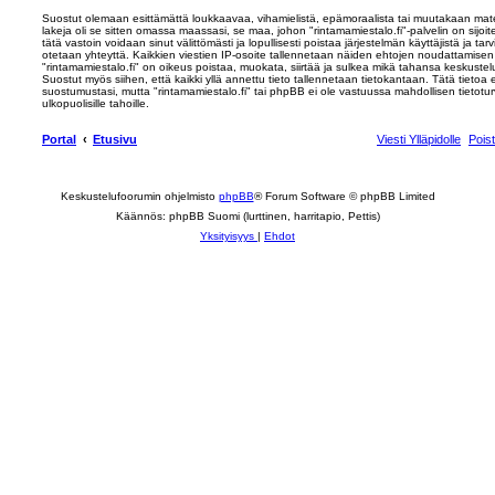
Suostut olemaan esittämättä loukkaavaa, vihamielistä, epämoraalista tai muutakaan mater
lakeja oli se sitten omassa maassasi, se maa, johon "rintamamiestalo.fi"-palvelin on sijoite
tätä vastoin voidaan sinut välittömästi ja lopullisesti poistaa järjestelmän käyttäjistä ja ta
otetaan yhteyttä. Kaikkien viestien IP-osoite tallennetaan näiden ehtojen noudattamisen 
"rintamamiestalo.fi" on oikeus poistaa, muokata, siirtää ja sulkea mikä tahansa keskustelu
Suostut myös siihen, että kaikki yllä annettu tieto tallennetaan tietokantaan. Tätä tietoa
suostumustasi, mutta "rintamamiestalo.fi" tai phpBB ei ole vastuussa mahdollisen tietot
ulkopuolisille tahoille.
Portal
Etusivu
Viesti Ylläpidolle
Pois
Keskustelufoorumin ohjelmisto
phpBB
® Forum Software © phpBB Limited
Käännös: phpBB Suomi (lurttinen, harritapio, Pettis)
Yksityisyys
|
Ehdot