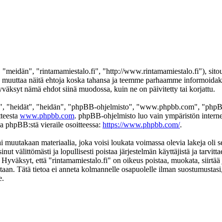
 "meidän", "rintamamiestalo.fi", "http://www.rintamamiestalo.fi"), sito
mme muuttaa näitä ehtoja koska tahansa ja teemme parhaamme informoida
hyväksyt nämä ehdot siinä muodossa, kuin ne on päivitetty tai korjattu.
", "heidät", "heidän", "phpBB-ohjelmisto", "www.phpbb.com", "phpBB
tteesta
www.phpbb.com
. phpBB-ohjelmisto luo vain ympäristön interne
oa phpBB:stä vieraile osoitteessa:
https://www.phpbb.com/
.
i muutakaan materiaalia, joka voisi loukata voimassa olevia lakeja oli s
inut välittömästi ja lopullisesti poistaa järjestelmän käyttäjistä ja tarvi
 Hyväksyt, että "rintamamiestalo.fi" on oikeus poistaa, muokata, siirtää 
kantaan. Tätä tietoa ei anneta kolmannelle osapuolelle ilman suostumustas
e.