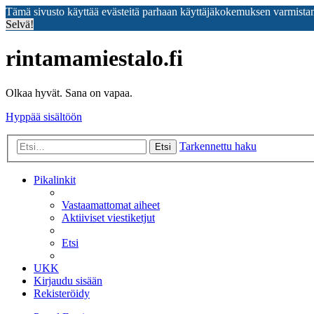
Tämä sivusto käyttää evästeitä parhaan käyttäjäkokemuksen varmista
Selvä!
rintamamiestalo.fi
Olkaa hyvät. Sana on vapaa.
Hyppää sisältöön
Tarkennettu haku
Etsi
Pikalinkit
Vastaamattomat aiheet
Aktiiviset viestiketjut
Etsi
UKK
Kirjaudu sisään
Rekisteröidy