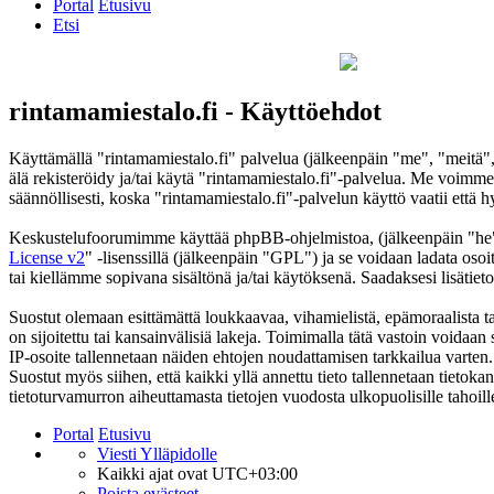
Portal
Etusivu
Etsi
rintamamiestalo.fi - Käyttöehdot
Käyttämällä "rintamamiestalo.fi" palvelua (jälkeenpäin "me", "meitä",
älä rekisteröidy ja/tai käytä "rintamamiestalo.fi"-palvelua. Me voi
säännöllisesti, koska "rintamamiestalo.fi"-palvelun käyttö vaatii että 
Keskustelufoorumimme käyttää phpBB-ohjelmistoa, (jälkeenpäin "he
License v2
" -lisenssillä (jälkeenpäin "GPL") ja se voidaan ladata osoi
tai kiellämme sopivana sisältönä ja/tai käytöksenä. Saadaksesi lisätiet
Suostut olemaan esittämättä loukkaavaa, vihamielistä, epämoraalista ta
on sijoitettu tai kansainvälisiä lakeja. Toimimalla tätä vastoin voidaan s
IP-osoite tallennetaan näiden ehtojen noudattamisen tarkkailua varten.
Suostut myös siihen, että kaikki yllä annettu tieto tallennetaan tieto
tietoturvamurron aiheuttamasta tietojen vuodosta ulkopuolisille tahoill
Portal
Etusivu
Viesti Ylläpidolle
Kaikki ajat ovat
UTC+03:00
Poista evästeet