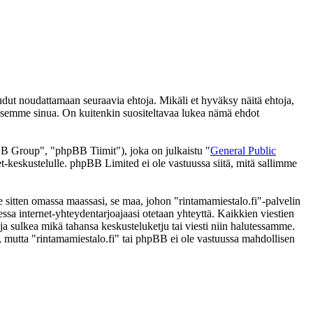
udut noudattamaan seuraavia ehtoja. Mikäli et hyväksy näitä ehtoja,
ksemme sinua. On kuitenkin suositeltavaa lukea nämä ehdot
 Group", "phpBB Tiimit"), joka on julkaistu "
General Public
t-keskustelulle. phpBB Limited ei ole vastuussa siitä, mitä sallimme
e sitten omassa maassasi, se maa, johon "rintamamiestalo.fi"-palvelin
ttaessa internet-yhteydentarjoajaasi otetaan yhteyttä. Kaikkien viestien
ja sulkea mikä tahansa keskusteluketju tai viesti niin halutessamme.
i, mutta "rintamamiestalo.fi" tai phpBB ei ole vastuussa mahdollisen