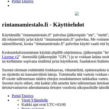
Portal
Etusivu
Etsi
rintamamiestalo.fi - Käyttöehdot
Käyttämällä "rintamamiestalo.fi" palvelua (jälkeenpäin "me", "meitä",
älä rekisteröidy ja/tai käytä "rintamamiestalo.fi"-palvelua. Me voi
säännöllisesti, koska "rintamamiestalo.fi"-palvelun käyttö vaatii että 
Keskustelufoorumimme käyttää phpBB-ohjelmistoa, (jälkeenpäin "he
License v2
" -lisenssillä (jälkeenpäin "GPL") ja se voidaan ladata osoi
tai kiellämme sopivana sisältönä ja/tai käytöksenä. Saadaksesi lisätiet
Suostut olemaan esittämättä loukkaavaa, vihamielistä, epämoraalista ta
on sijoitettu tai kansainvälisiä lakeja. Toimimalla tätä vastoin voidaan s
IP-osoite tallennetaan näiden ehtojen noudattamisen tarkkailua varten.
Suostut myös siihen, että kaikki yllä annettu tieto tallennetaan tieto
tietoturvamurron aiheuttamasta tietojen vuodosta ulkopuolisille tahoill
Portal
Etusivu
Viesti Ylläpidolle
Kaikki ajat ovat
UTC+03:00
Poista evästeet