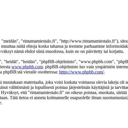
 "meidän", "rintamamiestalo.fi", "http://www.rintamamiestalo.fi"), sito
mme muuttaa näitä ehtoja koska tahansa ja teemme parhaamme informoida
hyväksyt nämä ehdot siinä muodossa, kuin ne on päivitetty tai korjattu.
", "heidät", "heidän", "phpBB-ohjelmisto", "www.phpbb.com", "phpBB
tteesta
www.phpbb.com
. phpBB-ohjelmisto luo vain ympäristön interne
oa phpBB:stä vieraile osoitteessa:
https://www.phpbb.com/
.
i muutakaan materiaalia, joka voisi loukata voimassa olevia lakeja oli s
inut välittömästi ja lopullisesti poistaa järjestelmän käyttäjistä ja tarvi
 Hyväksyt, että "rintamamiestalo.fi" on oikeus poistaa, muokata, siirtää 
kantaan. Tätä tietoa ei anneta kolmannelle osapuolelle ilman suostumustas
e.