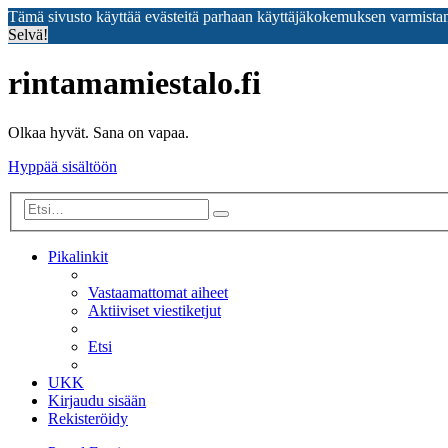
Tämä sivusto käyttää evästeitä parhaan käyttäjäkokemuksen varmista
Selvä!
rintamamiestalo.fi
Olkaa hyvät. Sana on vapaa.
Hyppää sisältöön
Tarkennettu
Etsi
haku
Pikalinkit
Vastaamattomat aiheet
Aktiiviset viestiketjut
Etsi
UKK
Kirjaudu sisään
Rekisteröidy