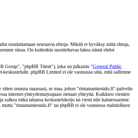
udut noudattamaan seuraavia ehtoja. Mikäli et hyväksy näitä ehtoja,
ksemme sinua. On kuitenkin suositeltavaa lukea nämä ehdot
 Group", "phpBB Tiimit"), joka on julkaistu "
General Public
t-keskustelulle. phpBB Limited ei ole vastuussa siitä, mitä sallimme
e sitten omassa maassasi, se maa, johon "rintamamiestalo.fi"-palvelin
ttaessa internet-yhteydentarjoajaasi otetaan yhteyttä. Kaikkien viestien
ja sulkea mikä tahansa keskusteluketju tai viesti niin halutessamme.
i, mutta "rintamamiestalo.fi" tai phpBB ei ole vastuussa mahdollisen