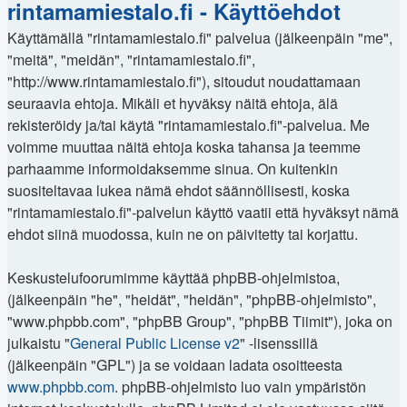
rintamamiestalo.fi - Käyttöehdot
Käyttämällä "rintamamiestalo.fi" palvelua (jälkeenpäin "me",
"meitä", "meidän", "rintamamiestalo.fi",
"http://www.rintamamiestalo.fi"), sitoudut noudattamaan
seuraavia ehtoja. Mikäli et hyväksy näitä ehtoja, älä
rekisteröidy ja/tai käytä "rintamamiestalo.fi"-palvelua. Me
voimme muuttaa näitä ehtoja koska tahansa ja teemme
parhaamme informoidaksemme sinua. On kuitenkin
suositeltavaa lukea nämä ehdot säännöllisesti, koska
"rintamamiestalo.fi"-palvelun käyttö vaatii että hyväksyt nämä
ehdot siinä muodossa, kuin ne on päivitetty tai korjattu.
Keskustelufoorumimme käyttää phpBB-ohjelmistoa,
(jälkeenpäin "he", "heidät", "heidän", "phpBB-ohjelmisto",
"www.phpbb.com", "phpBB Group", "phpBB Tiimit"), joka on
julkaistu "
General Public License v2
" -lisenssillä
(jälkeenpäin "GPL") ja se voidaan ladata osoitteesta
www.phpbb.com
. phpBB-ohjelmisto luo vain ympäristön