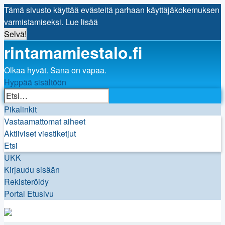
Tämä sivusto käyttää evästeitä parhaan käyttäjäkokemuksen
varmistamiseksi.
Lue lisää
Selvä!
rintamamiestalo.fi
Olkaa hyvät. Sana on vapaa.
Hyppää sisältöön
Tarkennettu
Etsi
haku
Pikalinkit
Vastaamattomat aiheet
Aktiiviset viestiketjut
Etsi
UKK
Kirjaudu sisään
Rekisteröidy
Portal
Etusivu
Etsi