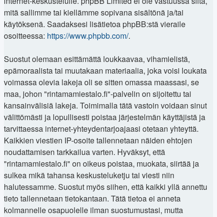
internet-keskustelulle. phpBB Limited ei ole vastuussa siitä,
mitä sallimme tai kiellämme sopivana sisältönä ja/tai
käytöksenä. Saadaksesi lisätietoa phpBB:stä vieraile
osoitteessa:
https://www.phpbb.com/
.
Suostut olemaan esittämättä loukkaavaa, vihamielistä,
epämoraalista tai muutakaan materiaalia, joka voisi loukata
voimassa olevia lakeja oli se sitten omassa maassasi, se
maa, johon "rintamamiestalo.fi"-palvelin on sijoitettu tai
kansainvälisiä lakeja. Toimimalla tätä vastoin voidaan sinut
välittömästi ja lopullisesti poistaa järjestelmän käyttäjistä ja
tarvittaessa internet-yhteydentarjoajaasi otetaan yhteyttä.
Kaikkien viestien IP-osoite tallennetaan näiden ehtojen
noudattamisen tarkkailua varten. Hyväksyt, että
"rintamamiestalo.fi" on oikeus poistaa, muokata, siirtää ja
sulkea mikä tahansa keskusteluketju tai viesti niin
halutessamme. Suostut myös siihen, että kaikki yllä annettu
tieto tallennetaan tietokantaan. Tätä tietoa ei anneta
kolmannelle osapuolelle ilman suostumustasi, mutta