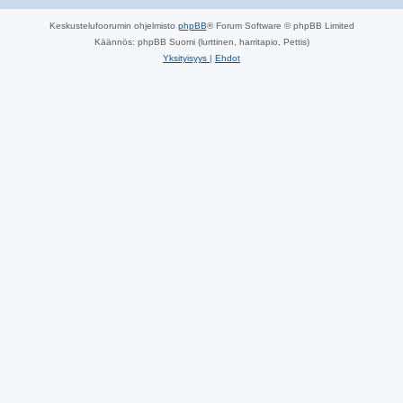
Keskustelufoorumin ohjelmisto
phpBB
® Forum Software © phpBB Limited
Käännös: phpBB Suomi (lurttinen, harritapio, Pettis)
Yksityisyys
|
Ehdot