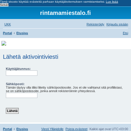
Tämä sivusto käyttää evästeitä parhaan käyttäjäkokemuksen varmistamiseksi.
Lue lisää
Selvä!
rintamamiestalo.fi
UKK
Rekisteröidy
Kirjaudu sisään
Portal
Etusivu
Etsi
Lähetä aktivointiviesti
Käyttäjätunnus:
Sähköposti:
Tämän täytyy olla tiliisi liitetty sähköpostiosoite. Jos et ole vaihtanut sitä profiilistasi,
se on sähköpostiosoite, jonka annoit rekisteröinnin yhteydessä.
Portal
Etusivu
Viesti Ylläpidolle
Poista evästeet
Kaikki ajat ovat
UTC+03:00