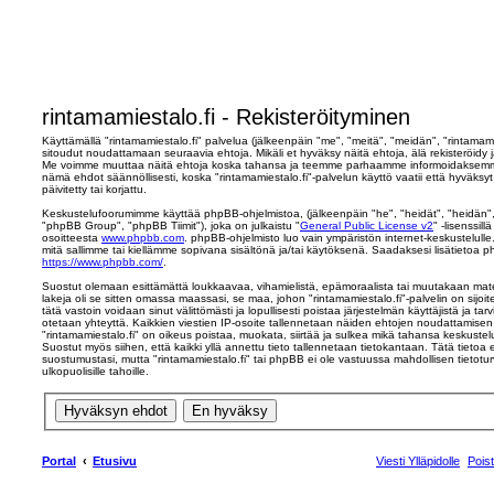
rintamamiestalo.fi - Rekisteröityminen
Käyttämällä "rintamamiestalo.fi" palvelua (jälkeenpäin "me", "meitä", "meidän", "rintamamie
sitoudut noudattamaan seuraavia ehtoja. Mikäli et hyväksy näitä ehtoja, älä rekisteröidy ja
Me voimme muuttaa näitä ehtoja koska tahansa ja teemme parhaamme informoidaksemme 
nämä ehdot säännöllisesti, koska "rintamamiestalo.fi"-palvelun käyttö vaatii että hyväk
päivitetty tai korjattu.
Keskustelufoorumimme käyttää phpBB-ohjelmistoa, (jälkeenpäin "he", "heidät", "heidän
"phpBB Group", "phpBB Tiimit"), joka on julkaistu "
General Public License v2
" -lisenssil
osoitteesta
www.phpbb.com
. phpBB-ohjelmisto luo vain ympäristön internet-keskustelulle
mitä sallimme tai kiellämme sopivana sisältönä ja/tai käytöksenä. Saadaksesi lisätietoa p
https://www.phpbb.com/
.
Suostut olemaan esittämättä loukkaavaa, vihamielistä, epämoraalista tai muutakaan mater
lakeja oli se sitten omassa maassasi, se maa, johon "rintamamiestalo.fi"-palvelin on sijoite
tätä vastoin voidaan sinut välittömästi ja lopullisesti poistaa järjestelmän käyttäjistä ja ta
otetaan yhteyttä. Kaikkien viestien IP-osoite tallennetaan näiden ehtojen noudattamisen 
"rintamamiestalo.fi" on oikeus poistaa, muokata, siirtää ja sulkea mikä tahansa keskustelu
Suostut myös siihen, että kaikki yllä annettu tieto tallennetaan tietokantaan. Tätä tietoa
suostumustasi, mutta "rintamamiestalo.fi" tai phpBB ei ole vastuussa mahdollisen tietot
ulkopuolisille tahoille.
Portal
Etusivu
Viesti Ylläpidolle
Pois