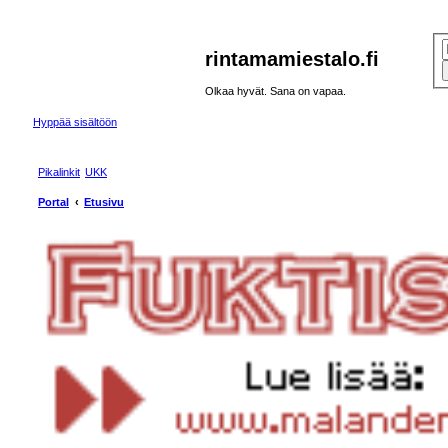
rintamamiestalo.fi
Olkaa hyvät. Sana on vapaa.
Hyppää sisältöön
Pikalinkit
UKK
Portal
Etusivu