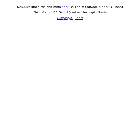
Keskustelufoorumin ohjelmisto
phpBB
® Forum Software © phpBB Limited
Käännös: phpBB Suomi (lurttinen, harritapio, Pettis)
Yksityisyys
|
Ehdot