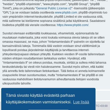
Keskustelufoorumimme käyttää phpBB-ohjelmistoa, (jälkeenpäin "he", "heidät",
"heidän", "phpBB-ohjelmisto", "www.phpbb.com", "phpBB Group", "phpBB
Tiimit"), joka on julkaistu "
General Public License v2
" -lisenssillä (jälkeenpäin
"GPL") ja se voidaan ladata osoitteesta
www.phpbb.com
. phpBB-ohjelmisto luo
vain ympäristön internet-keskustelulle. phpBB Limited ei ole vastuussa siitä,
mitä sallimme tai kiellämme sopivana sisältönä ja/tai käytöksenä. Saadaksesi
lisätietoa phpBB:stä vieraile osoitteessa:
https://www.phpbb.com/
.
Suostut olemaan esittämättä loukkaavaa, vihamielistä, epämoraalista tai
muutakaan materiaalia, joka voisi loukata voimassa olevia lakeja oli se sitten
omassa maassasi, se maa, johon "rintamamiestalo.fi"-palvelin on sijoitettu tai
kansainvälisiä lakeja. Toimimalla tätä vastoin voidaan sinut välittömästi ja
lopullisesti poistaa järjestelmän käyttäjistä ja tarvittaessa internet-
yhteydentarjoajaasi otetaan yhteyttä. Kaikkien viestien IP-osoite tallennetaan
näiden ehtojen noudattamisen tarkkailua varten. Hyväksyt, että
"rintamamiestalo.fi" on oikeus poistaa, muokata, siirtää ja sulkea mikä tahansa
keskusteluketju tai viesti niin halutessamme. Suostut myös siihen, että kaikki
yllä annettu tieto tallennetaan tietokantaan. Tätä tietoa ei anneta kolmannelle
osapuolelle ilman suostumustasi, mutta "rintamamiestalo.fi" tai phpBB ei ole
vastuussa mahdollisen tietoturvamurron aiheuttamasta tietojen vuodosta
ulkopuolisille tahoille.
Tämä sivusto käyttää evästeitä parhaan
käyttäjäkokemuksen varmistamiseksi.
Lue lisää
Portal
Etusivu
Kaikki ajat ovat
UTC+03:00