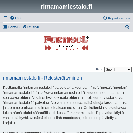
rintamamiestalo.fi
UKK
Kirjaudu sisään
E
Portal
Etusivu
t
s
i
Kieli:
rintamamiestalo.fi - Rekisteröityminen
Käyttämällä "rintamamiestalo.fi" palvelua (jälkeenpäin "me", "meitä", "meidän",
"rintamamiestalo.fi", "http://www.rintamamiestalo.fi"), sitoudut noudattamaan
seuraavia ehtoja. Mikäli et hyväksy näitä ehtoja, älä rekisteröidy ja/tai käytä
"rintamamiestalo.fi"-palvelua. Me voimme muuttaa näitä ehtoja koska tahansa
ja teemme parhaamme informoidaksemme sinua. On kuitenkin suositeltavaa
lukea nämä ehdot säännöllisesti, koska "rintamamiestalo.fi"-palvelun käyttö
vaatii että hyväksyt nämä ehdot siinä muodossa, kuin ne on päivitetty tai
korjattu.