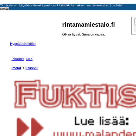
Tämä sivusto käyttää evästeitä parhaan käyttäjäkokemuksen varmistamiseksi.
Lue lisää
Selvä!
rintamamiestalo.fi
Olkaa hyvät. Sana on vapaa.
Hyppää sisältöön
Pikalinkit
UKK
Portal
Etusivu