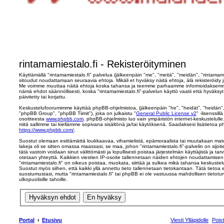
rintamamiestalo.fi - Rekisteröityminen
Käyttämällä "rintamamiestalo.fi" palvelua (jälkeenpäin "me", "meitä", "meidän", "rintamamie
sitoudut noudattamaan seuraavia ehtoja. Mikäli et hyväksy näitä ehtoja, älä rekisteröidy ja
Me voimme muuttaa näitä ehtoja koska tahansa ja teemme parhaamme informoidaksemme 
nämä ehdot säännöllisesti, koska "rintamamiestalo.fi"-palvelun käyttö vaatii että hyväk
päivitetty tai korjattu.
Keskustelufoorumimme käyttää phpBB-ohjelmistoa, (jälkeenpäin "he", "heidät", "heidän
"phpBB Group", "phpBB Tiimit"), joka on julkaistu "
General Public License v2
" -lisenssil
osoitteesta
www.phpbb.com
. phpBB-ohjelmisto luo vain ympäristön internet-keskustelulle
mitä sallimme tai kiellämme sopivana sisältönä ja/tai käytöksenä. Saadaksesi lisätietoa p
https://www.phpbb.com/
.
Suostut olemaan esittämättä loukkaavaa, vihamielistä, epämoraalista tai muutakaan mater
lakeja oli se sitten omassa maassasi, se maa, johon "rintamamiestalo.fi"-palvelin on sijoite
tätä vastoin voidaan sinut välittömästi ja lopullisesti poistaa järjestelmän käyttäjistä ja ta
otetaan yhteyttä. Kaikkien viestien IP-osoite tallennetaan näiden ehtojen noudattamisen 
"rintamamiestalo.fi" on oikeus poistaa, muokata, siirtää ja sulkea mikä tahansa keskustelu
Suostut myös siihen, että kaikki yllä annettu tieto tallennetaan tietokantaan. Tätä tietoa
suostumustasi, mutta "rintamamiestalo.fi" tai phpBB ei ole vastuussa mahdollisen tietot
ulkopuolisille tahoille.
Portal
Etusivu
Viesti Ylläpidolle
Pois