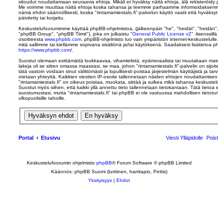
sitoudut noudattamaan seuraavia ehtoja. Mikäli et hyväksy näitä ehtoja, älä rekisteröidy ja
Me voimme muuttaa näitä ehtoja koska tahansa ja teemme parhaamme informoidaksemme 
nämä ehdot säännöllisesti, koska "rintamamiestalo.fi"-palvelun käyttö vaatii että hyväk
päivitetty tai korjattu.
Keskustelufoorumimme käyttää phpBB-ohjelmistoa, (jälkeenpäin "he", "heidät", "heidän
"phpBB Group", "phpBB Tiimit"), joka on julkaistu "
General Public License v2
" -lisenssil
osoitteesta
www.phpbb.com
. phpBB-ohjelmisto luo vain ympäristön internet-keskustelulle
mitä sallimme tai kiellämme sopivana sisältönä ja/tai käytöksenä. Saadaksesi lisätietoa p
https://www.phpbb.com/
.
Suostut olemaan esittämättä loukkaavaa, vihamielistä, epämoraalista tai muutakaan mater
lakeja oli se sitten omassa maassasi, se maa, johon "rintamamiestalo.fi"-palvelin on sijoite
tätä vastoin voidaan sinut välittömästi ja lopullisesti poistaa järjestelmän käyttäjistä ja ta
otetaan yhteyttä. Kaikkien viestien IP-osoite tallennetaan näiden ehtojen noudattamisen 
"rintamamiestalo.fi" on oikeus poistaa, muokata, siirtää ja sulkea mikä tahansa keskustelu
Suostut myös siihen, että kaikki yllä annettu tieto tallennetaan tietokantaan. Tätä tietoa
suostumustasi, mutta "rintamamiestalo.fi" tai phpBB ei ole vastuussa mahdollisen tietot
ulkopuolisille tahoille.
Portal
Etusivu
Viesti Ylläpidolle
Pois
Keskustelufoorumin ohjelmisto
phpBB
® Forum Software © phpBB Limited
Käännös: phpBB Suomi (lurttinen, harritapio, Pettis)
Yksityisyys
|
Ehdot