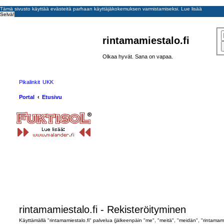
Tämä sivusto käyttää evästeitä parhaan käyttäjäkokemuksen varmistamiseksi.
Lue lisää
Selvä!
rintamamiestalo.fi
Olkaa hyvät. Sana on vapaa.
Pikalinkit
UKK
Portal
Etusivu
rintamamiestalo.fi - Rekisteröityminen
Käyttämällä "rintamamiestalo.fi" palvelua (jälkeenpäin "me", "meitä", "meidän", "rintamamie