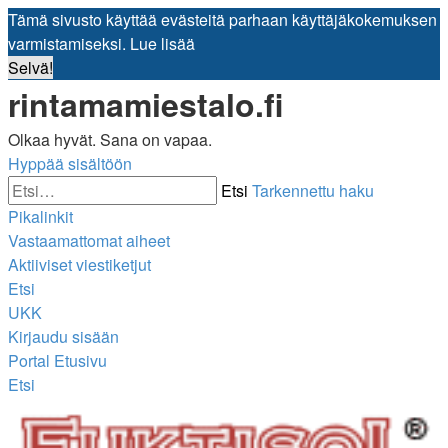
Tämä sivusto käyttää evästeitä parhaan käyttäjäkokemuksen
varmistamiseksi.
Lue lisää
Selvä!
rintamamiestalo.fi
Olkaa hyvät. Sana on vapaa.
Hyppää sisältöön
Etsi
Tarkennettu haku
Pikalinkit
Vastaamattomat aiheet
Aktiiviset viestiketjut
Etsi
UKK
Kirjaudu sisään
Portal
Etusivu
Etsi