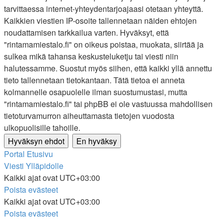
tarvittaessa internet-yhteydentarjoajaasi otetaan yhteyttä.
Kaikkien viestien IP-osoite tallennetaan näiden ehtojen
noudattamisen tarkkailua varten. Hyväksyt, että
"rintamamiestalo.fi" on oikeus poistaa, muokata, siirtää ja
sulkea mikä tahansa keskusteluketju tai viesti niin
halutessamme. Suostut myös siihen, että kaikki yllä annettu
tieto tallennetaan tietokantaan. Tätä tietoa ei anneta
kolmannelle osapuolelle ilman suostumustasi, mutta
"rintamamiestalo.fi" tai phpBB ei ole vastuussa mahdollisen
tietoturvamurron aiheuttamasta tietojen vuodosta
ulkopuolisille tahoille.
Portal
Etusivu
Viesti Ylläpidolle
Kaikki ajat ovat
UTC+03:00
Poista evästeet
Kaikki ajat ovat
UTC+03:00
Poista evästeet