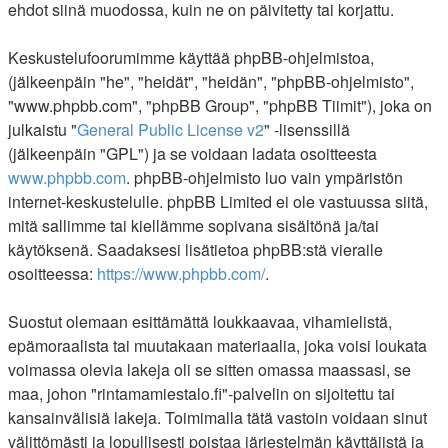
ehdot siinä muodossa, kuin ne on päivitetty tai korjattu.
Keskustelufoorumimme käyttää phpBB-ohjelmistoa,
(jälkeenpäin "he", "heidät", "heidän", "phpBB-ohjelmisto",
"www.phpbb.com", "phpBB Group", "phpBB Tiimit"), joka on
julkaistu "
General Public License v2
" -lisenssillä
(jälkeenpäin "GPL") ja se voidaan ladata osoitteesta
www.phpbb.com
. phpBB-ohjelmisto luo vain ympäristön
internet-keskustelulle. phpBB Limited ei ole vastuussa siitä,
mitä sallimme tai kiellämme sopivana sisältönä ja/tai
käytöksenä. Saadaksesi lisätietoa phpBB:stä vieraile
osoitteessa:
https://www.phpbb.com/
.
Suostut olemaan esittämättä loukkaavaa, vihamielistä,
epämoraalista tai muutakaan materiaalia, joka voisi loukata
voimassa olevia lakeja oli se sitten omassa maassasi, se
maa, johon "rintamamiestalo.fi"-palvelin on sijoitettu tai
kansainvälisiä lakeja. Toimimalla tätä vastoin voidaan sinut
välittömästi ja lopullisesti poistaa järjestelmän käyttäjistä ja