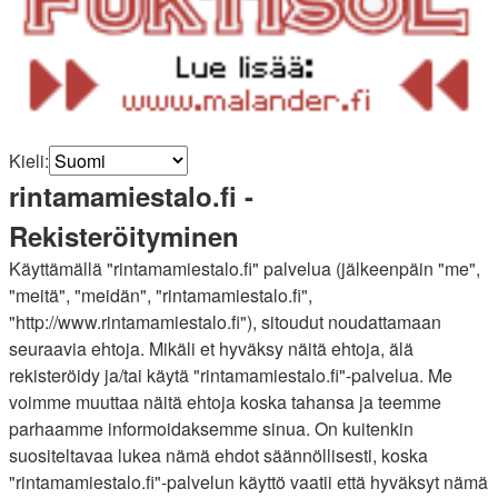
Kieli:
rintamamiestalo.fi -
Rekisteröityminen
Käyttämällä "rintamamiestalo.fi" palvelua (jälkeenpäin "me",
"meitä", "meidän", "rintamamiestalo.fi",
"http://www.rintamamiestalo.fi"), sitoudut noudattamaan
seuraavia ehtoja. Mikäli et hyväksy näitä ehtoja, älä
rekisteröidy ja/tai käytä "rintamamiestalo.fi"-palvelua. Me
voimme muuttaa näitä ehtoja koska tahansa ja teemme
parhaamme informoidaksemme sinua. On kuitenkin
suositeltavaa lukea nämä ehdot säännöllisesti, koska
"rintamamiestalo.fi"-palvelun käyttö vaatii että hyväksyt nämä