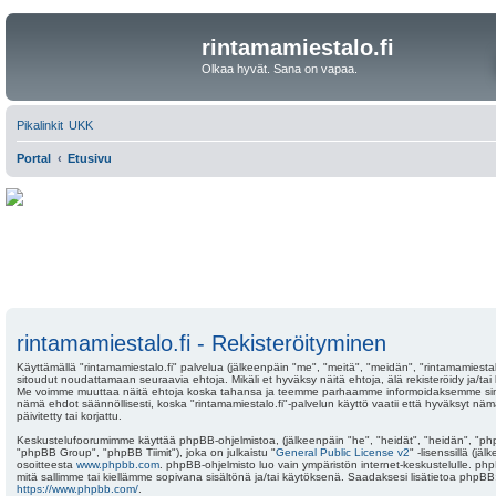
rintamamiestalo.fi
Olkaa hyvät. Sana on vapaa.
Pikalinkit
UKK
Portal
Etusivu
rintamamiestalo.fi - Rekisteröityminen
Käyttämällä "rintamamiestalo.fi" palvelua (jälkeenpäin "me", "meitä", "meidän", "rintamamiestalo.
sitoudut noudattamaan seuraavia ehtoja. Mikäli et hyväksy näitä ehtoja, älä rekisteröidy ja/tai 
Me voimme muuttaa näitä ehtoja koska tahansa ja teemme parhaamme informoidaksemme sinu
nämä ehdot säännöllisesti, koska "rintamamiestalo.fi"-palvelun käyttö vaatii että hyväksyt n
päivitetty tai korjattu.
Keskustelufoorumimme käyttää phpBB-ohjelmistoa, (jälkeenpäin "he", "heidät", "heidän", "p
"phpBB Group", "phpBB Tiimit"), joka on julkaistu "
General Public License v2
" -lisenssillä (j
osoitteesta
www.phpbb.com
. phpBB-ohjelmisto luo vain ympäristön internet-keskustelulle. php
mitä sallimme tai kiellämme sopivana sisältönä ja/tai käytöksenä. Saadaksesi lisätietoa phpBB:
https://www.phpbb.com/
.