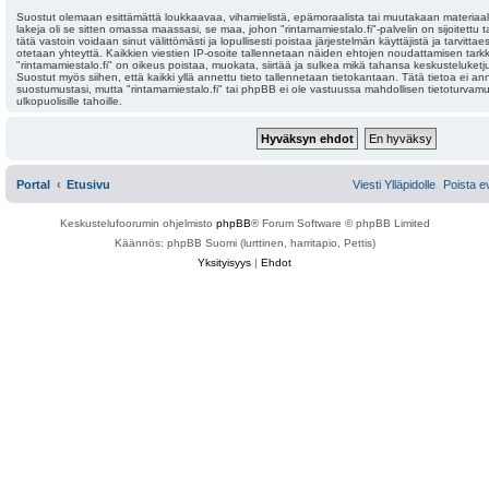
Suostut olemaan esittämättä loukkaavaa, vihamielistä, epämoraalista tai muutakaan materiaali
lakeja oli se sitten omassa maassasi, se maa, johon "rintamamiestalo.fi"-palvelin on sijoitettu t
tätä vastoin voidaan sinut välittömästi ja lopullisesti poistaa järjestelmän käyttäjistä ja tarvitt
otetaan yhteyttä. Kaikkien viestien IP-osoite tallennetaan näiden ehtojen noudattamisen tarkk
"rintamamiestalo.fi" on oikeus poistaa, muokata, siirtää ja sulkea mikä tahansa keskusteluketju
Suostut myös siihen, että kaikki yllä annettu tieto tallennetaan tietokantaan. Tätä tietoa ei a
suostumustasi, mutta "rintamamiestalo.fi" tai phpBB ei ole vastuussa mahdollisen tietoturvam
ulkopuolisille tahoille.
Portal
Etusivu
Viesti Ylläpidolle
Poista e
Keskustelufoorumin ohjelmisto
phpBB
® Forum Software © phpBB Limited
Käännös: phpBB Suomi (lurttinen, harritapio, Pettis)
Yksityisyys
|
Ehdot