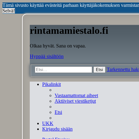
Tämä sivusto käyttää evästeitä parhaan käyttäjäkokemuksen varmista
Selvä!
rintamamiestalo.fi
Olkaa hyvät. Sana on vapaa.
Hyppää sisältöön
Tarkennettu hak
Etsi
Pikalinkit
Vastaamattomat aiheet
Aktiiviset viestiketjut
Etsi
UKK
Kirjaudu sisään