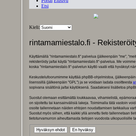
Portal
Etusivu
Etsi
Kieli:
rintamamiestalo.fi - Rekisteröi
Käyttämällä "rintamamiestalo.fi" palvelua (jälkeenpäin "me", "meit
rekisteröidy ja/tai käytä "rintamamiestalo.fi"-palvelua. Me vo
koska "rintamamiestalo.fi"-palvelun käyttö vaatii että hyväksyt nä
Keskustelufoorumimme käyttää phpBB-ohjelmistoa, (jälkeenpäin "h
lisenssillä (jälkeenpäin "GPL") ja se voidaan ladata osoitteesta
w
sopivana sisältönä ja/tai käytöksenä. Saadaksesi lisätietoa phpBB
Suostut olemaan esittämättä loukkaavaa, vihamielistä, epämoraali
on sijoitettu tai kansainvälisiä lakeja. Toimimalla tätä vastoin void
osoite tallennetaan näiden ehtojen noudattamisen tarkkailua varte
Suostut myös siihen, että kaikki yllä annettu tieto tallennetaan 
tietoturvamurron aiheuttamasta tietojen vuodosta ulkopuolisille ta