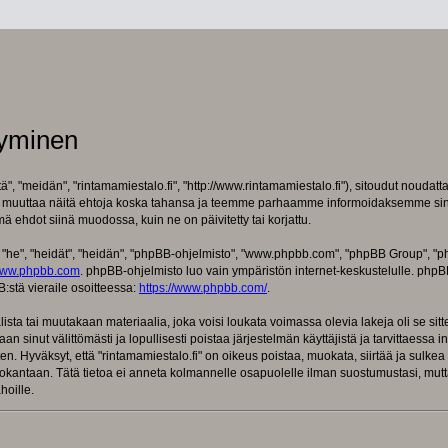
tyminen
ä", "meidän", "rintamamiestalo.fi", "http://www.rintamamiestalo.fi"), sitoudut noudat
imme muuttaa näitä ehtoja koska tahansa ja teemme parhaamme informoidaksemme sin
mä ehdot siinä muodossa, kuin ne on päivitetty tai korjattu.
e", "heidät", "heidän", "phpBB-ohjelmisto", "www.phpbb.com", "phpBB Group", "phpB
ww.phpbb.com
. phpBB-ohjelmisto luo vain ympäristön internet-keskustelulle. phpBB
:stä vieraile osoitteessa:
https://www.phpbb.com/
.
sta tai muutakaan materiaalia, joka voisi loukata voimassa olevia lakeja oli se sit
aan sinut välittömästi ja lopullisesti poistaa järjestelmän käyttäjistä ja tarvittaessa
n. Hyväksyt, että "rintamamiestalo.fi" on oikeus poistaa, muokata, siirtää ja sulkea
tietokantaan. Tätä tietoa ei anneta kolmannelle osapuolelle ilman suostumustasi, mut
hoille.