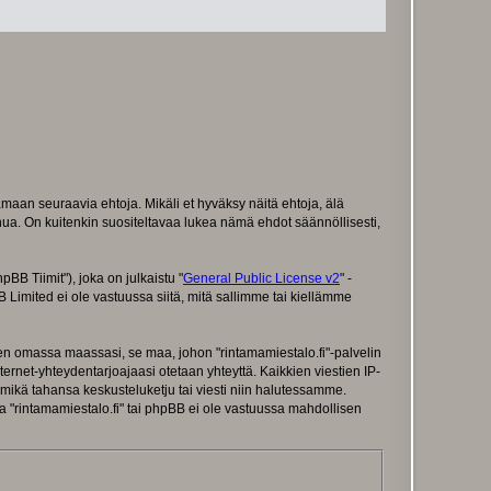
tamaan seuraavia ehtoja. Mikäli et hyväksy näitä ehtoja, älä
ua. On kuitenkin suositeltavaa lukea nämä ehdot säännöllisesti,
B Tiimit"), joka on julkaistu "
General Public License v2
" -
 Limited ei ole vastuussa siitä, mitä sallimme tai kiellämme
ten omassa maassasi, se maa, johon "rintamamiestalo.fi"-palvelin
 internet-yhteydentarjoajaasi otetaan yhteyttä. Kaikkien viestien IP-
 mikä tahansa keskusteluketju tai viesti niin halutessamme.
ta "rintamamiestalo.fi" tai phpBB ei ole vastuussa mahdollisen