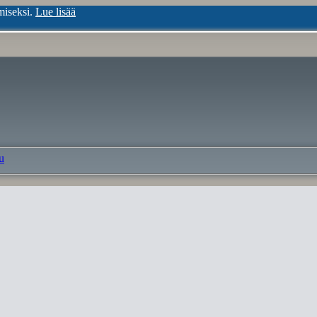
miseksi.
Lue lisää
u