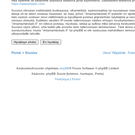
mitä sallimme tai kiellämme sopivana sisältönä ja/tai käytöksenä. Saadaksesi lisätietoa p
https://www.phpbb.com/
.
Suostut olemaan esittämättä loukkaavaa, vihamielistä, epämoraalista tai muutakaan mater
lakeja oli se sitten omassa maassasi, se maa, johon "rintamamiestalo.fi"-palvelin on sijoite
tätä vastoin voidaan sinut välittömästi ja lopullisesti poistaa järjestelmän käyttäjistä ja ta
otetaan yhteyttä. Kaikkien viestien IP-osoite tallennetaan näiden ehtojen noudattamisen 
"rintamamiestalo.fi" on oikeus poistaa, muokata, siirtää ja sulkea mikä tahansa keskustelu
Suostut myös siihen, että kaikki yllä annettu tieto tallennetaan tietokantaan. Tätä tietoa
suostumustasi, mutta "rintamamiestalo.fi" tai phpBB ei ole vastuussa mahdollisen tietot
ulkopuolisille tahoille.
Portal
Etusivu
Viesti Ylläpidolle
Pois
Keskustelufoorumin ohjelmisto
phpBB
® Forum Software © phpBB Limited
Käännös: phpBB Suomi (lurttinen, harritapio, Pettis)
Yksityisyys
|
Ehdot