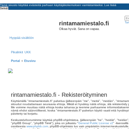
Tämä sivusto käyttää evästeitä parhaan käyttäjäkokemuksen varmistamiseksi.
Lue lisää
Selvä!
rintamamiestalo.fi
Tar
Olkaa hyvät. Sana on vapaa.
Hyppää sisältöön
Pikalinkit
UKK
Portal
Etusivu
rintamamiestalo.fi - Rekisteröityminen
Käyttämällä "rintamamiestalo.fi" palvelua (jälkeenpäin "me", "meitä", "meidän", "rintamamie
sitoudut noudattamaan seuraavia ehtoja. Mikäli et hyväksy näitä ehtoja, älä rekisteröidy ja
Me voimme muuttaa näitä ehtoja koska tahansa ja teemme parhaamme informoidaksemme 
nämä ehdot säännöllisesti, koska "rintamamiestalo.fi"-palvelun käyttö vaatii että hyväk
päivitetty tai korjattu.
Keskustelufoorumimme käyttää phpBB-ohjelmistoa, (jälkeenpäin "he", "heidät", "heidän
"phpBB Group", "phpBB Tiimit"), joka on julkaistu "
General Public License v2
" -lisenssil
osoitteesta
www.phpbb.com
. phpBB-ohjelmisto luo vain ympäristön internet-keskustelulle