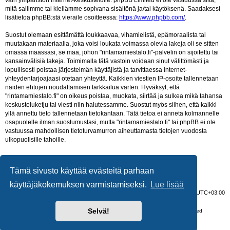
vain ympäristön internet-keskustelulle. phpBB Limited ei ole vastuussa siitä,
mitä sallimme tai kiellämme sopivana sisältönä ja/tai käytöksenä. Saadaksesi
lisätietoa phpBB:stä vieraile osoitteessa:
https://www.phpbb.com/
.
Suostut olemaan esittämättä loukkaavaa, vihamielistä, epämoraalista tai
muutakaan materiaalia, joka voisi loukata voimassa olevia lakeja oli se sitten
omassa maassasi, se maa, johon "rintamamiestalo.fi"-palvelin on sijoitettu tai
kansainvälisiä lakeja. Toimimalla tätä vastoin voidaan sinut välittömästi ja
lopullisesti poistaa järjestelmän käyttäjistä ja tarvittaessa internet-
yhteydentarjoajaasi otetaan yhteyttä. Kaikkien viestien IP-osoite tallennetaan
näiden ehtojen noudattamisen tarkkailua varten. Hyväksyt, että
"rintamamiestalo.fi" on oikeus poistaa, muokata, siirtää ja sulkea mikä tahansa
keskusteluketju tai viesti niin halutessamme. Suostut myös siihen, että kaikki
yllä annettu tieto tallennetaan tietokantaan. Tätä tietoa ei anneta kolmannelle
osapuolelle ilman suostumustasi, mutta "rintamamiestalo.fi" tai phpBB ei ole
vastuussa mahdollisen tietoturvamurron aiheuttamasta tietojen vuodosta
ulkopuolisille tahoille.
Tämä sivusto käyttää evästeitä parhaan
käyttäjäkokemuksen varmistamiseksi.
Lue lisää
Portal
Etusivu
Viesti Ylläpidolle
Poista evästeet
Kaikki ajat ovat
UTC+03:00
Selvä!
Keskustelufoorumin ohjelmisto
phpBB
® Forum Software © phpBB Limited
Käännös: phpBB Suomi (lurttinen, harritapio, Pettis)
Yksityisyys
|
Ehdot