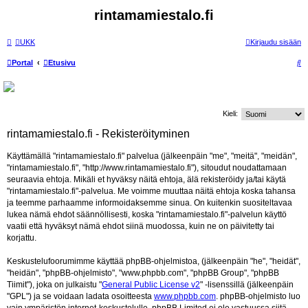
rintamamiestalo.fi
UKK
Kirjaudu sisään
E
Portal
Etusivu
t
s
i
Kieli:
rintamamiestalo.fi - Rekisteröityminen
Käyttämällä "rintamamiestalo.fi" palvelua (jälkeenpäin "me", "meitä", "meidän",
"rintamamiestalo.fi", "http://www.rintamamiestalo.fi"), sitoudut noudattamaan
seuraavia ehtoja. Mikäli et hyväksy näitä ehtoja, älä rekisteröidy ja/tai käytä
"rintamamiestalo.fi"-palvelua. Me voimme muuttaa näitä ehtoja koska tahansa
ja teemme parhaamme informoidaksemme sinua. On kuitenkin suositeltavaa
lukea nämä ehdot säännöllisesti, koska "rintamamiestalo.fi"-palvelun käyttö
vaatii että hyväksyt nämä ehdot siinä muodossa, kuin ne on päivitetty tai
korjattu.
Keskustelufoorumimme käyttää phpBB-ohjelmistoa, (jälkeenpäin "he", "heidät",
"heidän", "phpBB-ohjelmisto", "www.phpbb.com", "phpBB Group", "phpBB
Tiimit"), joka on julkaistu "
General Public License v2
" -lisenssillä (jälkeenpäin
"GPL") ja se voidaan ladata osoitteesta
www.phpbb.com
. phpBB-ohjelmisto luo