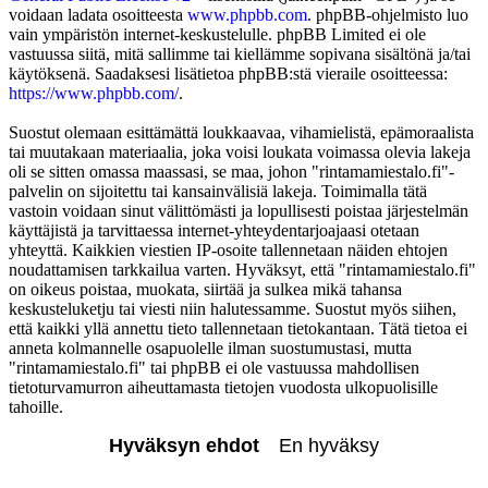
voidaan ladata osoitteesta
www.phpbb.com
. phpBB-ohjelmisto luo
vain ympäristön internet-keskustelulle. phpBB Limited ei ole
vastuussa siitä, mitä sallimme tai kiellämme sopivana sisältönä ja/tai
käytöksenä. Saadaksesi lisätietoa phpBB:stä vieraile osoitteessa:
https://www.phpbb.com/
.
Suostut olemaan esittämättä loukkaavaa, vihamielistä, epämoraalista
tai muutakaan materiaalia, joka voisi loukata voimassa olevia lakeja
oli se sitten omassa maassasi, se maa, johon "rintamamiestalo.fi"-
palvelin on sijoitettu tai kansainvälisiä lakeja. Toimimalla tätä
vastoin voidaan sinut välittömästi ja lopullisesti poistaa järjestelmän
käyttäjistä ja tarvittaessa internet-yhteydentarjoajaasi otetaan
yhteyttä. Kaikkien viestien IP-osoite tallennetaan näiden ehtojen
noudattamisen tarkkailua varten. Hyväksyt, että "rintamamiestalo.fi"
on oikeus poistaa, muokata, siirtää ja sulkea mikä tahansa
keskusteluketju tai viesti niin halutessamme. Suostut myös siihen,
että kaikki yllä annettu tieto tallennetaan tietokantaan. Tätä tietoa ei
anneta kolmannelle osapuolelle ilman suostumustasi, mutta
"rintamamiestalo.fi" tai phpBB ei ole vastuussa mahdollisen
tietoturvamurron aiheuttamasta tietojen vuodosta ulkopuolisille
tahoille.