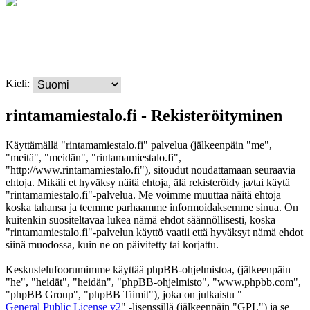
Kieli:
rintamamiestalo.fi - Rekisteröityminen
Käyttämällä "rintamamiestalo.fi" palvelua (jälkeenpäin "me",
"meitä", "meidän", "rintamamiestalo.fi",
"http://www.rintamamiestalo.fi"), sitoudut noudattamaan seuraavia
ehtoja. Mikäli et hyväksy näitä ehtoja, älä rekisteröidy ja/tai käytä
"rintamamiestalo.fi"-palvelua. Me voimme muuttaa näitä ehtoja
koska tahansa ja teemme parhaamme informoidaksemme sinua. On
kuitenkin suositeltavaa lukea nämä ehdot säännöllisesti, koska
"rintamamiestalo.fi"-palvelun käyttö vaatii että hyväksyt nämä ehdot
siinä muodossa, kuin ne on päivitetty tai korjattu.
Keskustelufoorumimme käyttää phpBB-ohjelmistoa, (jälkeenpäin
"he", "heidät", "heidän", "phpBB-ohjelmisto", "www.phpbb.com",
"phpBB Group", "phpBB Tiimit"), joka on julkaistu "
General Public License v2
" -lisenssillä (jälkeenpäin "GPL") ja se