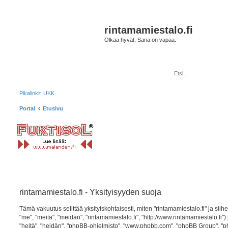
rintamamiestalo.fi
Olkaa hyvät. Sana on vapaa.
Pikalinkit
UKK
Portal
Etusivu
rintamamiestalo.fi - Yksityisyyden suoja
Tämä vakuutus selittää yksityiskohtaisesti, miten "rintamamiestalo.fi" ja siihen
"me", "meitä", "meidän", "rintamamiestalo.fi", "http://www.rintamamiestalo.fi"
"heitä", "heidän", "phpBB-ohjelmisto", "www.phpbb.com", "phpBB Group", "php