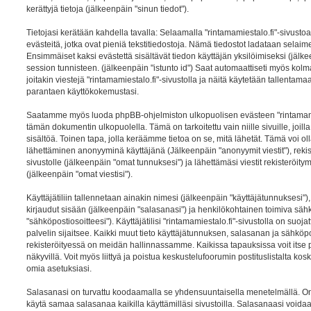
kerättyjä tietoja (jälkeenpäin "sinun tiedot").
Tietojasi kerätään kahdella tavalla: Selaamalla "rintamamiestalo.fi"-sivustoa
evästeitä, jotka ovat pieniä tekstitiedostoja. Nämä tiedostot ladataan selaimes
Ensimmäiset kaksi evästettä sisältävät tiedon käyttäjän yksilöimiseksi (jälk
session tunnisteen. (jälkeenpäin "istunto id") Saat automaattiseti myös kol
joitakin viestejä "rintamamiestalo.fi"-sivustolla ja näitä käytetään tallentama
parantaen käyttökokemustasi.
Saatamme myös luoda phpBB-ohjelmiston ulkopuolisen evästeen "rintamamies
tämän dokumentin ulkopuolella. Tämä on tarkoitettu vain niille sivuille, joi
sisältöä. Toinen tapa, jolla keräämme tietoa on se, mitä lähetät. Tämä voi olla
lähettäminen anonyyminä käyttäjänä (Jälkeenpäin "anonyymit viestit"), rekis
sivustolle (jälkeenpäin "omat tunnuksesi") ja lähettämäsi viestit rekisteröit
(jälkeenpäin "omat viestisi").
Käyttäjätiliin tallennetaan ainakin nimesi (jälkeenpäin "käyttäjätunnuksesi")
kirjaudut sisään (jälkeenpäin "salasanasi") ja henkilökohtainen toimiva säh
"sähköpostiosoitteesi"). Käyttäjätilisi "rintamamiestalo.fi"-sivustolla on suoja
palvelin sijaitsee. Kaikki muut tieto käyttäjätunnuksen, salasanan ja sähköp
rekisteröityessä on meidän hallinnassamme. Kaikissa tapauksissa voit itse pä
näkyvillä. Voit myös liittyä ja poistua keskustelufoorumin postituslistalta 
omia asetuksiasi.
Salasanasi on turvattu koodaamalla se yhdensuuntaisella menetelmällä. On k
käytä samaa salasanaa kaikilla käyttämilläsi sivustoilla. Salasanaasi voidaan