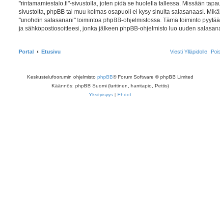
"rintamamiestalo.fi"-sivustolla, joten pidä se huolella tallessa. Missään tap
sivustolta, phpBB tai muu kolmas osapuoli ei kysy sinulta salasanaasi. Mikäl
"unohdin salasanani" toimintoa phpBB-ohjelmistossa. Tämä toiminto pyytä
ja sähköpostiosoitteesi, jonka jälkeen phpBB-ohjelmisto luo uuden salasanan 
Portal
Etusivu
Viesti Ylläpidolle
Poi
Keskustelufoorumin ohjelmisto
phpBB
® Forum Software © phpBB Limited
Käännös: phpBB Suomi (lurttinen, harritapio, Pettis)
Yksityisyys
|
Ehdot