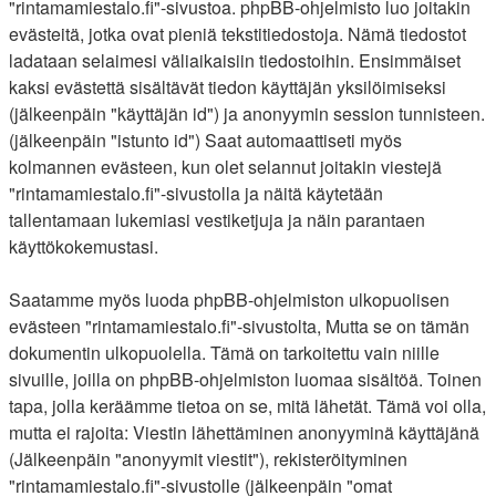
"rintamamiestalo.fi"-sivustoa. phpBB-ohjelmisto luo joitakin
evästeitä, jotka ovat pieniä tekstitiedostoja. Nämä tiedostot
ladataan selaimesi väliaikaisiin tiedostoihin. Ensimmäiset
kaksi evästettä sisältävät tiedon käyttäjän yksilöimiseksi
(jälkeenpäin "käyttäjän id") ja anonyymin session tunnisteen.
(jälkeenpäin "istunto id") Saat automaattiseti myös
kolmannen evästeen, kun olet selannut joitakin viestejä
"rintamamiestalo.fi"-sivustolla ja näitä käytetään
tallentamaan lukemiasi vestiketjuja ja näin parantaen
käyttökokemustasi.
Saatamme myös luoda phpBB-ohjelmiston ulkopuolisen
evästeen "rintamamiestalo.fi"-sivustolta, Mutta se on tämän
dokumentin ulkopuolella. Tämä on tarkoitettu vain niille
sivuille, joilla on phpBB-ohjelmiston luomaa sisältöä. Toinen
tapa, jolla keräämme tietoa on se, mitä lähetät. Tämä voi olla,
mutta ei rajoita: Viestin lähettäminen anonyyminä käyttäjänä
(Jälkeenpäin "anonyymit viestit"), rekisteröityminen
"rintamamiestalo.fi"-sivustolle (jälkeenpäin "omat