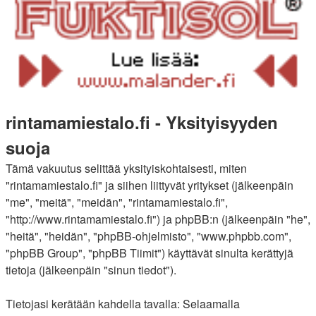
rintamamiestalo.fi - Yksityisyyden
suoja
Tämä vakuutus selittää yksityiskohtaisesti, miten
"rintamamiestalo.fi" ja siihen liittyvät yritykset (jälkeenpäin
"me", "meitä", "meidän", "rintamamiestalo.fi",
"http://www.rintamamiestalo.fi") ja phpBB:n (jälkeenpäin "he",
"heitä", "heidän", "phpBB-ohjelmisto", "www.phpbb.com",
"phpBB Group", "phpBB Tiimit") käyttävät sinulta kerättyjä
tietoja (jälkeenpäin "sinun tiedot").
Tietojasi kerätään kahdella tavalla: Selaamalla