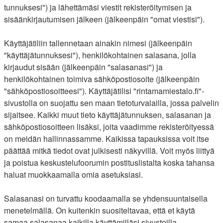
tunnuksesi") ja lähettämäsi viestit rekisteröitymisen ja
sisäänkirjautumisen jälkeen (jälkeenpäin "omat viestisi").
Käyttäjätiliin tallennetaan ainakin nimesi (jälkeenpäin
"käyttäjätunnuksesi"), henkilökohtainen salasana, jolla
kirjaudut sisään (jälkeenpäin "salasanasi") ja
henkilökohtainen toimiva sähköpostiosoite (jälkeenpäin
"sähköpostiosoitteesi"). Käyttäjätilisi "rintamamiestalo.fi"-
sivustolla on suojattu sen maan tietoturvalailla, jossa palvelin
sijaitsee. Kaikki muut tieto käyttäjätunnuksen, salasanan ja
sähköpostiosoitteen lisäksi, joita vaadimme rekisteröityessä
on meidän hallinnassamme. Kaikissa tapauksissa voit itse
päättää mitkä tiedot ovat julkisesti näkyvillä. Voit myös liittyä
ja poistua keskustelufoorumin postituslistalta koska tahansa
haluat muokkaamalla omia asetuksiasi.
Salasanasi on turvattu koodaamalla se yhdensuuntaisella
menetelmällä. On kuitenkin suositeltavaa, että et käytä
samaa salasanaa kaikilla käyttämilläsi sivustoilla.