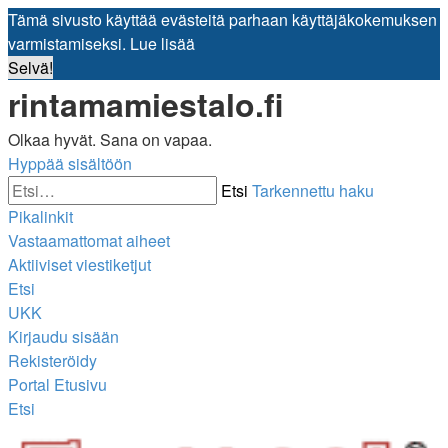
Tämä sivusto käyttää evästeitä parhaan käyttäjäkokemuksen
varmistamiseksi.
Lue lisää
Selvä!
rintamamiestalo.fi
Olkaa hyvät. Sana on vapaa.
Hyppää sisältöön
Etsi
Tarkennettu haku
Pikalinkit
Vastaamattomat aiheet
Aktiiviset viestiketjut
Etsi
UKK
Kirjaudu sisään
Rekisteröidy
Portal
Etusivu
Etsi