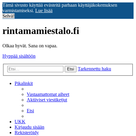
Tämä sivusto käyttää evästeitä parhaan käyttäjäkokemuksen
varmistamiseksi.
Lue lisää
Selvä!
rintamamiestalo.fi
Olkaa hyvät. Sana on vapaa.
Hyppää sisältöön
Tarkennettu haku
Etsi
Pikalinkit
Vastaamattomat aiheet
Aktiiviset viestiketjut
Etsi
UKK
Kirjaudu sisään
Rekisteröidy