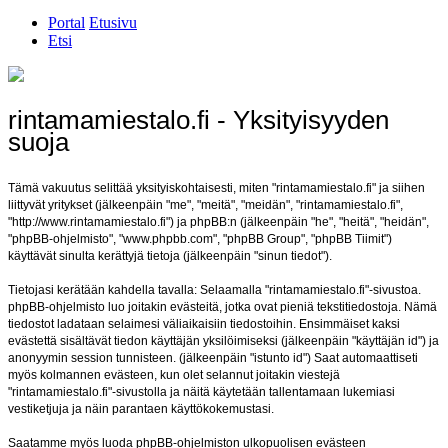
Portal
Etusivu
Etsi
rintamamiestalo.fi - Yksityisyyden
suoja
Tämä vakuutus selittää yksityiskohtaisesti, miten "rintamamiestalo.fi" ja siihen
liittyvät yritykset (jälkeenpäin "me", "meitä", "meidän", "rintamamiestalo.fi",
"http://www.rintamamiestalo.fi") ja phpBB:n (jälkeenpäin "he", "heitä", "heidän",
"phpBB-ohjelmisto", "www.phpbb.com", "phpBB Group", "phpBB Tiimit")
käyttävät sinulta kerättyjä tietoja (jälkeenpäin "sinun tiedot").
Tietojasi kerätään kahdella tavalla: Selaamalla "rintamamiestalo.fi"-sivustoa.
phpBB-ohjelmisto luo joitakin evästeitä, jotka ovat pieniä tekstitiedostoja. Nämä
tiedostot ladataan selaimesi väliaikaisiin tiedostoihin. Ensimmäiset kaksi
evästettä sisältävät tiedon käyttäjän yksilöimiseksi (jälkeenpäin "käyttäjän id") ja
anonyymin session tunnisteen. (jälkeenpäin "istunto id") Saat automaattiseti
myös kolmannen evästeen, kun olet selannut joitakin viestejä
"rintamamiestalo.fi"-sivustolla ja näitä käytetään tallentamaan lukemiasi
vestiketjuja ja näin parantaen käyttökokemustasi.
Saatamme myös luoda phpBB-ohjelmiston ulkopuolisen evästeen