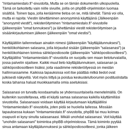
"rintamamiestalo.fi"-sivustolta, Mutta se on tämän dokumentin ulkopuolella.
Tämä on tarkoitettu vain niille sivuille, joilla on phpBB-ohjelmiston luomaa
sisältöä. Toinen tapa, jolla keräämme tietoa on se, mitä lähetät. Tämä voi olla,
mutta ei rajoita: Viestin lähettäminen anonyyminä käyttäjänä (Jälkeenpäin
"anonyymit viestit"), rekisteröityminen "rintamamiestalo.fi"-sivustolle
(jälkeenpäin "omat tunnuksesi") ja lähettämäsi viestit rekisteröitymisen ja
sisäänkirjautumisen jälkeen (jälkeenpäin "omat viestisi").
Käyttäjätiliin tallennetaan ainakin nimesi (jälkeenpäin "käyttäjätunnuksesi"),
henkilökohtainen salasana, jolla kirjaudut sisään (jälkeenpäin "salasanasi") ja
henkilökohtainen toimiva sähköpostiosoite (jälkeenpäin "sähköpostiosoitteesi").
Käyttäjätilisi "rintamamiestalo.fi"-sivustolla on suojattu sen maan tietoturvalailla,
jossa palvelin sijaitsee. Kaikki muut tieto käyttäjätunnuksen, salasanan ja
sähköpostiosoitteen lisäksi, joita vaadimme rekisteröityessä on meidän
hallinnassamme. Kaikissa tapauksissa voit itse päättää mitkä tiedot ovat
julkisesti näkyvillä. Voit myös liittyä ja poistua keskustelufoorumin postituslistalta
koska tahansa haluat muokkaamalla omia asetuksiasi.
Salasanasi on turvattu koodaamalla se yhdensuuntaisella menetelmällä. On
kuitenkin suositeltavaa, että et käytä samaa salasanaa kaikilla käyttämilläsi
sivustoilla. Salasanaasi voidaan käyttää kirjautumaan käyttäjätiliisi
"rintamamiestalo.fi"-sivustolla, joten pidä se huolella tallessa. Missään
tapauksessa kukaan "rintamamiestalo.fi"-sivustolta, phpBB tai muu kolmas
osapuoli ei kysy sinulta salasanaasi. Mikäli unohdat salasanasi. Voit käyttää
"unohdin salasanani" toimintoa phpBB-ohjelmistossa. Tämä toiminto pyytää
sinua antamaan käyttäjätunnuksesi ja sähköpostiosoitteesi, jonka jälkeen