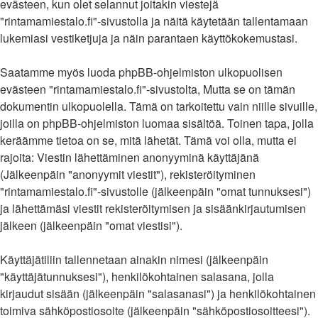
evästeen, kun olet selannut joitakin viestejä
"rintamamiestalo.fi"-sivustolla ja näitä käytetään tallentamaan
lukemiasi vestiketjuja ja näin parantaen käyttökokemustasi.
Saatamme myös luoda phpBB-ohjelmiston ulkopuolisen
evästeen "rintamamiestalo.fi"-sivustolta, Mutta se on tämän
dokumentin ulkopuolella. Tämä on tarkoitettu vain niille sivuille,
joilla on phpBB-ohjelmiston luomaa sisältöä. Toinen tapa, jolla
keräämme tietoa on se, mitä lähetät. Tämä voi olla, mutta ei
rajoita: Viestin lähettäminen anonyyminä käyttäjänä
(Jälkeenpäin "anonyymit viestit"), rekisteröityminen
"rintamamiestalo.fi"-sivustolle (jälkeenpäin "omat tunnuksesi")
ja lähettämäsi viestit rekisteröitymisen ja sisäänkirjautumisen
jälkeen (jälkeenpäin "omat viestisi").
Käyttäjätiliin tallennetaan ainakin nimesi (jälkeenpäin
"käyttäjätunnuksesi"), henkilökohtainen salasana, jolla
kirjaudut sisään (jälkeenpäin "salasanasi") ja henkilökohtainen
toimiva sähköpostiosoite (jälkeenpäin "sähköpostiosoitteesi").