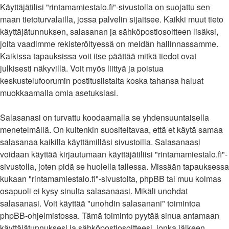
Käyttäjätilisi "rintamamiestalo.fi"-sivustolla on suojattu sen
maan tietoturvalailla, jossa palvelin sijaitsee. Kaikki muut tieto
käyttäjätunnuksen, salasanan ja sähköpostiosoitteen lisäksi,
joita vaadimme rekisteröityessä on meidän hallinnassamme.
Kaikissa tapauksissa voit itse päättää mitkä tiedot ovat
julkisesti näkyvillä. Voit myös liittyä ja poistua
keskustelufoorumin postituslistalta koska tahansa haluat
muokkaamalla omia asetuksiasi.
Salasanasi on turvattu koodaamalla se yhdensuuntaisella
menetelmällä. On kuitenkin suositeltavaa, että et käytä samaa
salasanaa kaikilla käyttämilläsi sivustoilla. Salasanaasi
voidaan käyttää kirjautumaan käyttäjätiliisi "rintamamiestalo.fi"-
sivustolla, joten pidä se huolella tallessa. Missään tapauksessa
kukaan "rintamamiestalo.fi"-sivustolta, phpBB tai muu kolmas
osapuoli ei kysy sinulta salasanaasi. Mikäli unohdat
salasanasi. Voit käyttää "unohdin salasanani" toimintoa
phpBB-ohjelmistossa. Tämä toiminto pyytää sinua antamaan
käyttäjätunnuksesi ja sähköpostiosoitteesi, jonka jälkeen