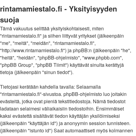
rintamamiestalo.fi - Yksityisyyden
suoja
Tämä vakuutus selittää yksityiskohtaisesti, miten
"rintamamiestalo.fi" ja siihen liittyvät yritykset (jälkeenpäin
"me", "meitä", "meidän", "rintamamiestalo.fi",
"http://www.rintamamiestalo.fi") ja phpBB:n (jälkeenpäin "he",
"heitä", "heidän", "phpBB-ohjelmisto", "www.phpbb.com",
"phpBB Group", "phpBB Tiimit") käyttävät sinulta kerättyjä
tietoja (jälkeenpäin "sinun tiedot").
Tietojasi kerätään kahdella tavalla: Selaamalla
"rintamamiestalo.fi"-sivustoa. phpBB-ohjelmisto luo joitakin
evästeitä, jotka ovat pieniä tekstitiedostoja. Nämä tiedostot
ladataan selaimesi väliaikaisiin tiedostoihin. Ensimmäiset
kaksi evästettä sisältävät tiedon käyttäjän yksilöimiseksi
(jälkeenpäin "käyttäjän id") ja anonyymin session tunnisteen.
(jälkeenpäin "istunto id") Saat automaattiseti myös kolmannen