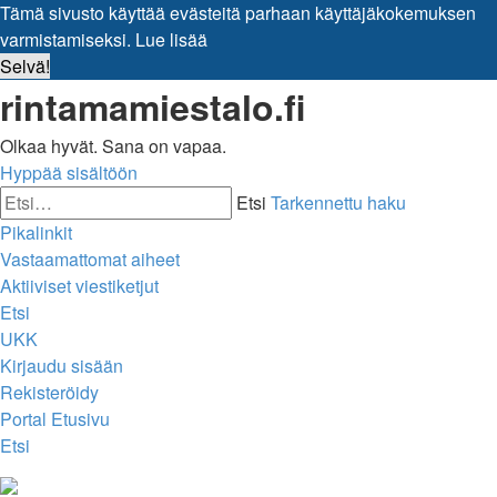
Tämä sivusto käyttää evästeitä parhaan käyttäjäkokemuksen
varmistamiseksi.
Lue lisää
Selvä!
rintamamiestalo.fi
Olkaa hyvät. Sana on vapaa.
Hyppää sisältöön
Etsi
Tarkennettu haku
Pikalinkit
Vastaamattomat aiheet
Aktiiviset viestiketjut
Etsi
UKK
Kirjaudu sisään
Rekisteröidy
Portal
Etusivu
Etsi