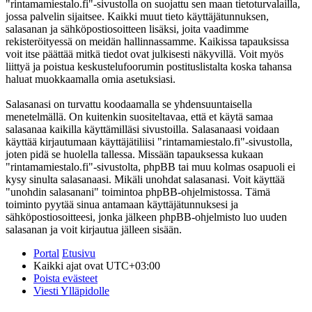
"rintamamiestalo.fi"-sivustolla on suojattu sen maan tietoturvalailla,
jossa palvelin sijaitsee. Kaikki muut tieto käyttäjätunnuksen,
salasanan ja sähköpostiosoitteen lisäksi, joita vaadimme
rekisteröityessä on meidän hallinnassamme. Kaikissa tapauksissa
voit itse päättää mitkä tiedot ovat julkisesti näkyvillä. Voit myös
liittyä ja poistua keskustelufoorumin postituslistalta koska tahansa
haluat muokkaamalla omia asetuksiasi.
Salasanasi on turvattu koodaamalla se yhdensuuntaisella
menetelmällä. On kuitenkin suositeltavaa, että et käytä samaa
salasanaa kaikilla käyttämilläsi sivustoilla. Salasanaasi voidaan
käyttää kirjautumaan käyttäjätiliisi "rintamamiestalo.fi"-sivustolla,
joten pidä se huolella tallessa. Missään tapauksessa kukaan
"rintamamiestalo.fi"-sivustolta, phpBB tai muu kolmas osapuoli ei
kysy sinulta salasanaasi. Mikäli unohdat salasanasi. Voit käyttää
"unohdin salasanani" toimintoa phpBB-ohjelmistossa. Tämä
toiminto pyytää sinua antamaan käyttäjätunnuksesi ja
sähköpostiosoitteesi, jonka jälkeen phpBB-ohjelmisto luo uuden
salasanan ja voit kirjautua jälleen sisään.
Portal
Etusivu
Kaikki ajat ovat
UTC+03:00
Poista evästeet
Viesti Ylläpidolle