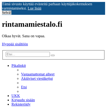
Tämä sivusto käyttää evästeitä parhaan käyttäjäkokemuksen
varmistamiseksi.
Lue lisää
Selvä!
rintamamiestalo.fi
Olkaa hyvät. Sana on vapaa.
Hyppää sisältöön
Tarkennettu
Etsi
haku
Pikalinkit
Vastaamattomat aiheet
Aktiiviset viestiketjut
Etsi
UKK
Kirjaudu sisään
Rekisteröidy