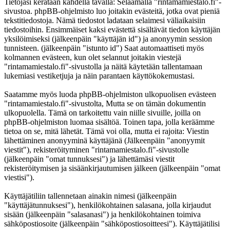
Tietojasi kerätään kahdella tavalla: Selaamalla "rintamamiestalo.fi"-
sivustoa. phpBB-ohjelmisto luo joitakin evästeitä, jotka ovat pieniä
tekstitiedostoja. Nämä tiedostot ladataan selaimesi väliaikaisiin
tiedostoihin. Ensimmäiset kaksi evästettä sisältävät tiedon käyttäjän
yksilöimiseksi (jälkeenpäin "käyttäjän id") ja anonyymin session
tunnisteen. (jälkeenpäin "istunto id") Saat automaattiseti myös
kolmannen evästeen, kun olet selannut joitakin viestejä
"rintamamiestalo.fi"-sivustolla ja näitä käytetään tallentamaan
lukemiasi vestiketjuja ja näin parantaen käyttökokemustasi.
Saatamme myös luoda phpBB-ohjelmiston ulkopuolisen evästeen
"rintamamiestalo.fi"-sivustolta, Mutta se on tämän dokumentin
ulkopuolella. Tämä on tarkoitettu vain niille sivuille, joilla on
phpBB-ohjelmiston luomaa sisältöä. Toinen tapa, jolla keräämme
tietoa on se, mitä lähetät. Tämä voi olla, mutta ei rajoita: Viestin
lähettäminen anonyyminä käyttäjänä (Jälkeenpäin "anonyymit
viestit"), rekisteröityminen "rintamamiestalo.fi"-sivustolle
(jälkeenpäin "omat tunnuksesi") ja lähettämäsi viestit
rekisteröitymisen ja sisäänkirjautumisen jälkeen (jälkeenpäin "omat
viestisi").
Käyttäjätiliin tallennetaan ainakin nimesi (jälkeenpäin
"käyttäjätunnuksesi"), henkilökohtainen salasana, jolla kirjaudut
sisään (jälkeenpäin "salasanasi") ja henkilökohtainen toimiva
sähköpostiosoite (jälkeenpäin "sähköpostiosoitteesi"). Käyttäjätilisi