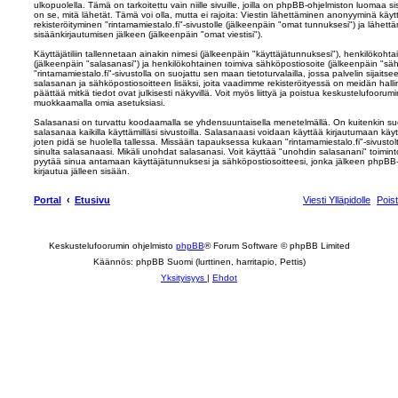
ulkopuolella. Tämä on tarkoitettu vain niille sivuille, joilla on phpBB-ohjelmiston luomaa s
on se, mitä lähetät. Tämä voi olla, mutta ei rajoita: Viestin lähettäminen anonyyminä käyt
rekisteröityminen "rintamamiestalo.fi"-sivustolle (jälkeenpäin "omat tunnuksesi") ja lähettäm
sisäänkirjautumisen jälkeen (jälkeenpäin "omat viestisi").
Käyttäjätiliin tallennetaan ainakin nimesi (jälkeenpäin "käyttäjätunnuksesi"), henkilökohta
(jälkeenpäin "salasanasi") ja henkilökohtainen toimiva sähköpostiosoite (jälkeenpäin "sähkö
"rintamamiestalo.fi"-sivustolla on suojattu sen maan tietoturvalailla, jossa palvelin sijaits
salasanan ja sähköpostiosoitteen lisäksi, joita vaadimme rekisteröityessä on meidän hall
päättää mitkä tiedot ovat julkisesti näkyvillä. Voit myös liittyä ja poistua keskustelufoorum
muokkaamalla omia asetuksiasi.
Salasanasi on turvattu koodaamalla se yhdensuuntaisella menetelmällä. On kuitenkin suo
salasanaa kaikilla käyttämilläsi sivustoilla. Salasanaasi voidaan käyttää kirjautumaan käyttäj
joten pidä se huolella tallessa. Missään tapauksessa kukaan "rintamamiestalo.fi"-sivusto
sinulta salasanaasi. Mikäli unohdat salasanasi. Voit käyttää "unohdin salasanani" toimi
pyytää sinua antamaan käyttäjätunnuksesi ja sähköpostiosoitteesi, jonka jälkeen phpBB-
kirjautua jälleen sisään.
Portal
Etusivu
Viesti Ylläpidolle
Pois
Keskustelufoorumin ohjelmisto
phpBB
® Forum Software © phpBB Limited
Käännös: phpBB Suomi (lurttinen, harritapio, Pettis)
Yksityisyys
|
Ehdot