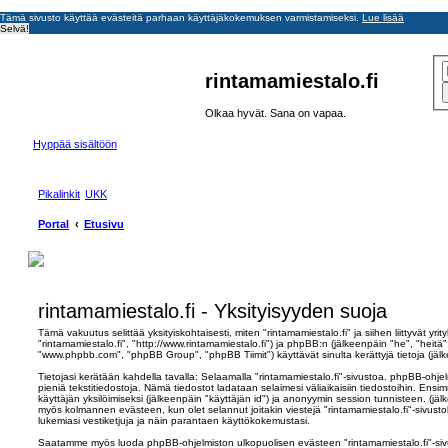
Tämä sivusto käyttää evästeitä parhaan käyttäjäkokemuksen varmistamiseksi.
Lue lisää
Selvä!
rintamamiestalo.fi
Olkaa hyvät. Sana on vapaa.
Hyppää sisältöön
Pikalinkit
UKK
Portal
Etusivu
rintamamiestalo.fi - Yksityisyyden suoja
Tämä vakuutus selittää yksityiskohtaisesti, miten "rintamamiestalo.fi" ja siihen liittyvät yr
"rintamamiestalo.fi", "http://www.rintamamiestalo.fi") ja phpBB:n (jälkeenpäin "he", "heitä
"www.phpbb.com", "phpBB Group", "phpBB Tiimit") käyttävät sinulta kerättyjä tietoja (jälk
Tietojasi kerätään kahdella tavalla: Selaamalla "rintamamiestalo.fi"-sivustoa. phpBB-ohjelm
pieniä tekstitiedostoja. Nämä tiedostot ladataan selaimesi väliaikaisiin tiedostoihin. Ensi
käyttäjän yksilöimiseksi (jälkeenpäin "käyttäjän id") ja anonyymin session tunnisteen. (jäl
myös kolmannen evästeen, kun olet selannut joitakin viestejä "rintamamiestalo.fi"-sivusto
lukemiasi vestiketjuja ja näin parantaen käyttökokemustasi.
Saatamme myös luoda phpBB-ohjelmiston ulkopuolisen evästeen "rintamamiestalo.fi"-siv