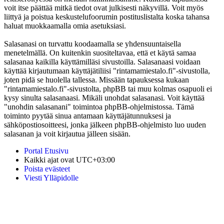
voit itse päättää mitkä tiedot ovat julkisesti näkyvillä. Voit myös
liittyä ja poistua keskustelufoorumin postituslistalta koska tahansa
haluat muokkaamalla omia asetuksiasi.
Salasanasi on turvattu koodaamalla se yhdensuuntaisella
menetelmällä. On kuitenkin suositeltavaa, että et käytä samaa
salasanaa kaikilla käyttämilläsi sivustoilla. Salasanaasi voidaan
käyttää kirjautumaan käyttäjätiliisi "rintamamiestalo.fi"-sivustolla,
joten pidä se huolella tallessa. Missään tapauksessa kukaan
"rintamamiestalo.fi"-sivustolta, phpBB tai muu kolmas osapuoli ei
kysy sinulta salasanaasi. Mikäli unohdat salasanasi. Voit käyttää
"unohdin salasanani" toimintoa phpBB-ohjelmistossa. Tämä
toiminto pyytää sinua antamaan käyttäjätunnuksesi ja
sähköpostiosoitteesi, jonka jälkeen phpBB-ohjelmisto luo uuden
salasanan ja voit kirjautua jälleen sisään.
Portal
Etusivu
Kaikki ajat ovat
UTC+03:00
Poista evästeet
Viesti Ylläpidolle