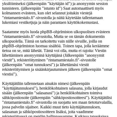
yksilöimiseksi (jälkeenpäin "käyttäjän id") ja anonyymin session
tunnisteen. (jälkeenpäin "istunto id") Saat automaattiseti myös
kolmannen evästeen, kun olet selannut joitakin viestejä
"rintamamiestalo.fi"-sivustolla ja näitä käytetään tallentamaan
lukemiasi vestiketjuja ja näin parantaen käyttökokemustasi.
Saatamme myös luoda phpBB-ohjelmiston ulkopuolisen evästeen
"rintamamiestalo.fi"-sivustolta, Mutta se on tämän dokumentin
ulkopuolella. Tämä on tarkoitettu vain niille sivuille, joilla on
phpBB-ohjelmiston luomaa sisältöä. Toinen tapa, jolla keräämme
tietoa on se, mitä lähetät. Tämä voi olla, mutta ei rajoita: Viestin
lähettäminen anonyyminä käyttäjänä (Jälkeenpäin "anonyymit
viestit"), rekisteröityminen "rintamamiestalo.fi"-sivustolle
(jälkeenpäin "omat tunnuksesi") ja lähettämäsi viestit
rekisteröitymisen ja sisäänkirjautumisen jälkeen (jälkeenpäin "omat
viestisi").
Käyttäjätiliin tallennetaan ainakin nimesi (jälkeenpäin
"käyttäjätunnuksesi"), henkilökohtainen salasana, jolla kirjaudut
sisään (jälkeenpäin "salasanasi") ja henkilökohtainen toimiva
sähköpostiosoite (jälkeenpäin "sähköpostiosoitteesi"). Käyttäjätilisi
"rintamamiestalo.fi"-sivustolla on suojattu sen maan tietoturvalailla,
jossa palvelin sijaitsee. Kaikki muut tieto käyttäjätunnuksen,
salasanan ja sähköpostiosoitteen lisäksi, joita vaadimme
rekisteröityessä on meidän hallinnassamme. Kaikissa tapauksissa