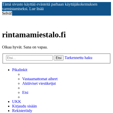
Tämä sivusto käyttää evästeitä parhaan käyttäjäkokemuksen
varmistamiseksi.
Lue lisää
Selvä!
rintamamiestalo.fi
Olkaa hyvät. Sana on vapaa.
Tarkennettu haku
Etsi
Pikalinkit
Vastaamattomat aiheet
Aktiiviset viestiketjut
Etsi
UKK
Kirjaudu sisään
Rekisteröidy