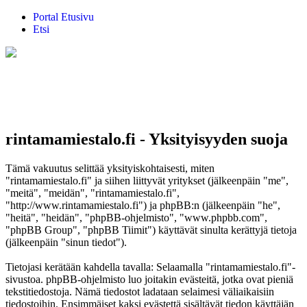
Portal
Etusivu
Etsi
rintamamiestalo.fi - Yksityisyyden suoja
Tämä vakuutus selittää yksityiskohtaisesti, miten
"rintamamiestalo.fi" ja siihen liittyvät yritykset (jälkeenpäin "me",
"meitä", "meidän", "rintamamiestalo.fi",
"http://www.rintamamiestalo.fi") ja phpBB:n (jälkeenpäin "he",
"heitä", "heidän", "phpBB-ohjelmisto", "www.phpbb.com",
"phpBB Group", "phpBB Tiimit") käyttävät sinulta kerättyjä tietoja
(jälkeenpäin "sinun tiedot").
Tietojasi kerätään kahdella tavalla: Selaamalla "rintamamiestalo.fi"-
sivustoa. phpBB-ohjelmisto luo joitakin evästeitä, jotka ovat pieniä
tekstitiedostoja. Nämä tiedostot ladataan selaimesi väliaikaisiin
tiedostoihin. Ensimmäiset kaksi evästettä sisältävät tiedon käyttäjän