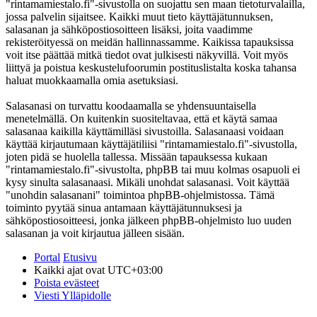
"rintamamiestalo.fi"-sivustolla on suojattu sen maan tietoturvalailla,
jossa palvelin sijaitsee. Kaikki muut tieto käyttäjätunnuksen,
salasanan ja sähköpostiosoitteen lisäksi, joita vaadimme
rekisteröityessä on meidän hallinnassamme. Kaikissa tapauksissa
voit itse päättää mitkä tiedot ovat julkisesti näkyvillä. Voit myös
liittyä ja poistua keskustelufoorumin postituslistalta koska tahansa
haluat muokkaamalla omia asetuksiasi.
Salasanasi on turvattu koodaamalla se yhdensuuntaisella
menetelmällä. On kuitenkin suositeltavaa, että et käytä samaa
salasanaa kaikilla käyttämilläsi sivustoilla. Salasanaasi voidaan
käyttää kirjautumaan käyttäjätiliisi "rintamamiestalo.fi"-sivustolla,
joten pidä se huolella tallessa. Missään tapauksessa kukaan
"rintamamiestalo.fi"-sivustolta, phpBB tai muu kolmas osapuoli ei
kysy sinulta salasanaasi. Mikäli unohdat salasanasi. Voit käyttää
"unohdin salasanani" toimintoa phpBB-ohjelmistossa. Tämä
toiminto pyytää sinua antamaan käyttäjätunnuksesi ja
sähköpostiosoitteesi, jonka jälkeen phpBB-ohjelmisto luo uuden
salasanan ja voit kirjautua jälleen sisään.
Portal
Etusivu
Kaikki ajat ovat
UTC+03:00
Poista evästeet
Viesti Ylläpidolle