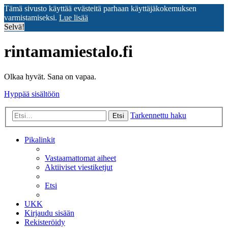
Tämä sivusto käyttää evästeitä parhaan käyttäjäkokemuksen
varmistamiseksi.
Lue lisää
Selvä!
rintamamiestalo.fi
Olkaa hyvät. Sana on vapaa.
Hyppää sisältöön
Tarkennettu haku
Etsi
Pikalinkit
Vastaamattomat aiheet
Aktiiviset viestiketjut
Etsi
UKK
Kirjaudu sisään
Rekisteröidy