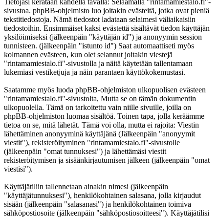
Tietojasi kerätään kahdella tavalla: Selaamalla "rintamamiestalo.fi"-
sivustoa. phpBB-ohjelmisto luo joitakin evästeitä, jotka ovat pieniä
tekstitiedostoja. Nämä tiedostot ladataan selaimesi väliaikaisiin
tiedostoihin. Ensimmäiset kaksi evästettä sisältävät tiedon käyttäjän
yksilöimiseksi (jälkeenpäin "käyttäjän id") ja anonyymin session
tunnisteen. (jälkeenpäin "istunto id") Saat automaattiseti myös
kolmannen evästeen, kun olet selannut joitakin viestejä
"rintamamiestalo.fi"-sivustolla ja näitä käytetään tallentamaan
lukemiasi vestiketjuja ja näin parantaen käyttökokemustasi.
Saatamme myös luoda phpBB-ohjelmiston ulkopuolisen evästeen
"rintamamiestalo.fi"-sivustolta, Mutta se on tämän dokumentin
ulkopuolella. Tämä on tarkoitettu vain niille sivuille, joilla on
phpBB-ohjelmiston luomaa sisältöä. Toinen tapa, jolla keräämme
tietoa on se, mitä lähetät. Tämä voi olla, mutta ei rajoita: Viestin
lähettäminen anonyyminä käyttäjänä (Jälkeenpäin "anonyymit
viestit"), rekisteröityminen "rintamamiestalo.fi"-sivustolle
(jälkeenpäin "omat tunnuksesi") ja lähettämäsi viestit
rekisteröitymisen ja sisäänkirjautumisen jälkeen (jälkeenpäin "omat
viestisi").
Käyttäjätiliin tallennetaan ainakin nimesi (jälkeenpäin
"käyttäjätunnuksesi"), henkilökohtainen salasana, jolla kirjaudut
sisään (jälkeenpäin "salasanasi") ja henkilökohtainen toimiva
sähköpostiosoite (jälkeenpäin "sähköpostiosoitteesi"). Käyttäjätilisi