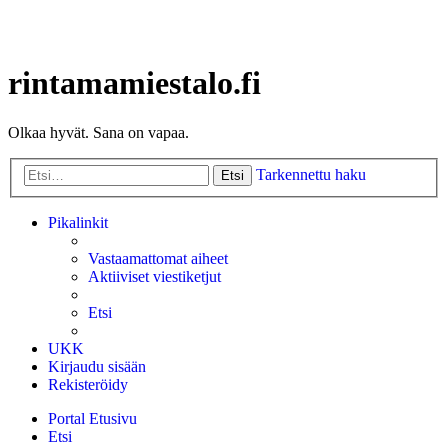
rintamamiestalo.fi
Olkaa hyvät. Sana on vapaa.
Tarkennettu haku
Etsi
Pikalinkit
Vastaamattomat aiheet
Aktiiviset viestiketjut
Etsi
UKK
Kirjaudu sisään
Rekisteröidy
Portal
Etusivu
Etsi