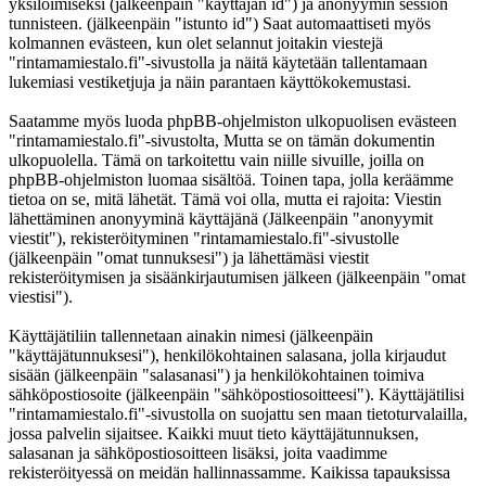
yksilöimiseksi (jälkeenpäin "käyttäjän id") ja anonyymin session
tunnisteen. (jälkeenpäin "istunto id") Saat automaattiseti myös
kolmannen evästeen, kun olet selannut joitakin viestejä
"rintamamiestalo.fi"-sivustolla ja näitä käytetään tallentamaan
lukemiasi vestiketjuja ja näin parantaen käyttökokemustasi.
Saatamme myös luoda phpBB-ohjelmiston ulkopuolisen evästeen
"rintamamiestalo.fi"-sivustolta, Mutta se on tämän dokumentin
ulkopuolella. Tämä on tarkoitettu vain niille sivuille, joilla on
phpBB-ohjelmiston luomaa sisältöä. Toinen tapa, jolla keräämme
tietoa on se, mitä lähetät. Tämä voi olla, mutta ei rajoita: Viestin
lähettäminen anonyyminä käyttäjänä (Jälkeenpäin "anonyymit
viestit"), rekisteröityminen "rintamamiestalo.fi"-sivustolle
(jälkeenpäin "omat tunnuksesi") ja lähettämäsi viestit
rekisteröitymisen ja sisäänkirjautumisen jälkeen (jälkeenpäin "omat
viestisi").
Käyttäjätiliin tallennetaan ainakin nimesi (jälkeenpäin
"käyttäjätunnuksesi"), henkilökohtainen salasana, jolla kirjaudut
sisään (jälkeenpäin "salasanasi") ja henkilökohtainen toimiva
sähköpostiosoite (jälkeenpäin "sähköpostiosoitteesi"). Käyttäjätilisi
"rintamamiestalo.fi"-sivustolla on suojattu sen maan tietoturvalailla,
jossa palvelin sijaitsee. Kaikki muut tieto käyttäjätunnuksen,
salasanan ja sähköpostiosoitteen lisäksi, joita vaadimme
rekisteröityessä on meidän hallinnassamme. Kaikissa tapauksissa