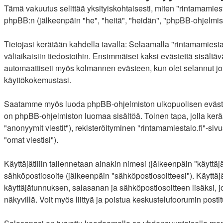
Tämä vakuutus selittää yksityiskohtaisesti, miten "rintamamiestal
phpBB:n (jälkeenpäin "he", "heitä", "heidän", "phpBB-ohjelmist
Tietojasi kerätään kahdella tavalla: Selaamalla "rintamamiestal
väliaikaisiin tiedostoihin. Ensimmäiset kaksi evästettä sisältäv
automaattiseti myös kolmannen evästeen, kun olet selannut joit
käyttökokemustasi.
Saatamme myös luoda phpBB-ohjelmiston ulkopuolisen evästeen "
on phpBB-ohjelmiston luomaa sisältöä. Toinen tapa, jolla kerää
"anonyymit viestit"), rekisteröityminen "rintamamiestalo.fi"-siv
"omat viestisi").
Käyttäjätiliin tallennetaan ainakin nimesi (jälkeenpäin "käyttä
sähköpostiosoite (jälkeenpäin "sähköpostiosoitteesi"). Käyttäjäti
käyttäjätunnuksen, salasanan ja sähköpostiosoitteen lisäksi, j
näkyvillä. Voit myös liittyä ja poistua keskustelufoorumin pos