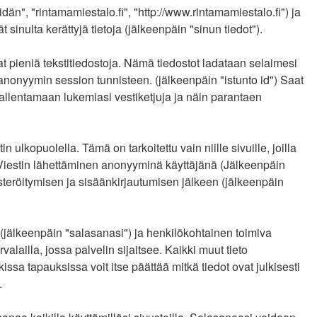
idän", "rintamamiestalo.fi", "http://www.rintamamiestalo.fi") ja
nulta kerättyjä tietoja (jälkeenpäin "sinun tiedot").
at pieniä tekstitiedostoja. Nämä tiedostot ladataan selaimesi
a anonyymin session tunnisteen. (jälkeenpäin "istunto id") Saat
tallentamaan lukemiasi vestiketjuja ja näin parantaen
opuolella. Tämä on tarkoitettu vain niille sivuille, joilla
: Viestin lähettäminen anonyyminä käyttäjänä (Jälkeenpäin
kisteröitymisen ja sisäänkirjautumisen jälkeen (jälkeenpäin
n (jälkeenpäin "salasanasi") ja henkilökohtainen toimiva
valailla, jossa palvelin sijaitsee. Kaikki muut tieto
sa tapauksissa voit itse päättää mitkä tiedot ovat julkisesti
.