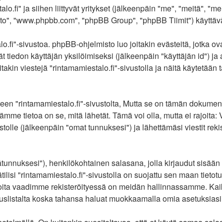
o.fi" ja siihen liittyvät yritykset (jälkeenpäin "me", "meitä", "me
o", "www.phpbb.com", "phpBB Group", "phpBB Tiimit") käyttävät si
o.fi"-sivustoa. phpBB-ohjelmisto luo joitakin evästeitä, jotka ov
ät tiedon käyttäjän yksilöimiseksi (jälkeenpäin "käyttäjän id") j
akin viestejä "rintamamiestalo.fi"-sivustolla ja näitä käytetään 
rintamamiestalo.fi"-sivustolta, Mutta se on tämän dokumentin ulk
mme tietoa on se, mitä lähetät. Tämä voi olla, mutta ei rajoita
ustolle (jälkeenpäin "omat tunnuksesi") ja lähettämäsi viestit re
jätunnuksesi"), henkilökohtainen salasana, jolla kirjaudut sisää
lisi "rintamamiestalo.fi"-sivustolla on suojattu sen maan tietotur
oita vaadimme rekisteröityessä on meidän hallinnassamme. Kaikis
tituslistalta koska tahansa haluat muokkaamalla omia asetuksiasi