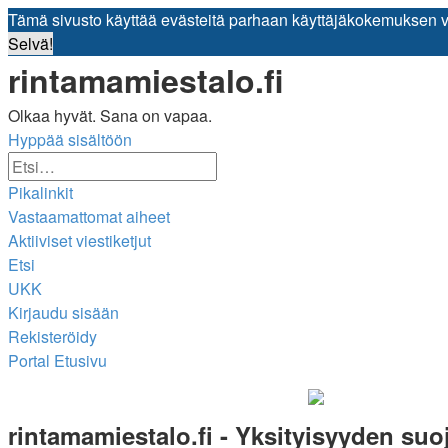
Tämä sivusto käyttää evästeitä parhaan käyttäjäkokemuksen 
Selvä!
rintamamiestalo.fi
Olkaa hyvät. Sana on vapaa.
Hyppää sisältöön
Tarkennettu
Etsi
haku
Pikalinkit
Vastaamattomat aiheet
Aktiiviset viestiketjut
Etsi
UKK
Kirjaudu sisään
Rekisteröidy
Portal
Etusivu
Etsi
rintamamiestalo.fi - Yksityisyyden suo