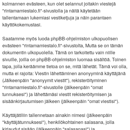
kolmannen evästeen, kun olet selannut joitakin viestejä
"rintamamiestalo.fi"-sivustolla ja näitä käytetään
tallentamaan lukemiasi vestiketjuja ja näin parantaen
käyttökokemustasi.
Saatamme myös luoda phpBB-ohjelmiston ulkopuolisen
evästeen "rintamamiestalo.fi"-sivustolta, Mutta se on tämän
dokumentin ulkopuolella. Tämä on tarkoitettu vain niille
sivuille, joilla on phpBB-ohjelmiston luomaa sisältöä. Toinen
tapa, jolla keräämme tietoa on se, mitä lähetät. Tämä voi olla,
mutta ei rajoita: Viestin lähettäminen anonyyminä käyttäjänä
(Jälkeenpäin "anonyymit viestit"), rekisteröityminen
"rintamamiestalo.fi"-sivustolle (jälkeenpäin "omat
tunnuksesi") ja lähettämäsi viestit rekisteröitymisen ja
sisäänkirjautumisen jälkeen (jälkeenpäin "omat viestisi").
Käyttäjätiliin tallennetaan ainakin nimesi (jälkeenpäin
"käyttäjätunnuksesi"), henkilökohtainen salasana, jolla
kirjaudut sisään (jälkeenpäin "salasanasi") ja