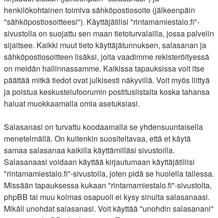
henkilökohtainen toimiva sähköpostiosoite (jälkeenpäin
"sähköpostiosoitteesi"). Käyttäjätilisi "rintamamiestalo.fi"-
sivustolla on suojattu sen maan tietoturvalailla, jossa palvelin
sijaitsee. Kaikki muut tieto käyttäjätunnuksen, salasanan ja
sähköpostiosoitteen lisäksi, joita vaadimme rekisteröityessä
on meidän hallinnassamme. Kaikissa tapauksissa voit itse
päättää mitkä tiedot ovat julkisesti näkyvillä. Voit myös liittyä
ja poistua keskustelufoorumin postituslistalta koska tahansa
haluat muokkaamalla omia asetuksiasi.
Salasanasi on turvattu koodaamalla se yhdensuuntaisella
menetelmällä. On kuitenkin suositeltavaa, että et käytä
samaa salasanaa kaikilla käyttämilläsi sivustoilla.
Salasanaasi voidaan käyttää kirjautumaan käyttäjätiliisi
"rintamamiestalo.fi"-sivustolla, joten pidä se huolella tallessa.
Missään tapauksessa kukaan "rintamamiestalo.fi"-sivustolta,
phpBB tai muu kolmas osapuoli ei kysy sinulta salasanaasi.
Mikäli unohdat salasanasi. Voit käyttää "unohdin salasanani"