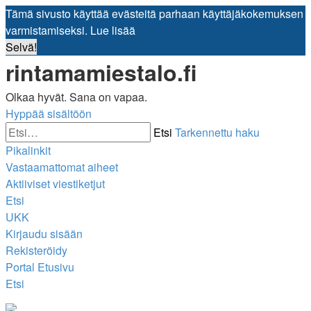
Tämä sivusto käyttää evästeitä parhaan käyttäjäkokemuksen
varmistamiseksi.
Lue lisää
Selvä!
rintamamiestalo.fi
Olkaa hyvät. Sana on vapaa.
Hyppää sisältöön
Etsi
Tarkennettu haku
Pikalinkit
Vastaamattomat aiheet
Aktiiviset viestiketjut
Etsi
UKK
Kirjaudu sisään
Rekisteröidy
Portal
Etusivu
Etsi