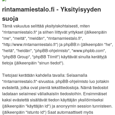
rintamamiestalo.fi - Yksityisyyden
suoja
Tämä vakuutus selittää yksityiskohtaisesti, miten
"rintamamiestalo.fi" ja siihen liittyvät yritykset (jälkeenpäin
"me", "meitä", "meidän", "rintamamiestalo.fi",
"http://www.rintamamiestalo.fi") ja phpBB:n (jälkeenpäin "he",
"heitä", "heidän", "phpBB-ohjelmisto", "www.phpbb.com",
"phpBB Group", "phpBB Tiimit") käyttävät sinulta kerättyjä
tietoja (jälkeenpäin "sinun tiedot").
Tietojasi kerätään kahdella tavalla: Selaamalla
"rintamamiestalo.fi"-sivustoa. phpBB-ohjelmisto luo joitakin
evästeitä, jotka ovat pieniä tekstitiedostoja. Nämä tiedostot
ladataan selaimesi väliaikaisiin tiedostoihin. Ensimmäiset
kaksi evästettä sisältävät tiedon käyttäjän yksilöimiseksi
(jälkeenpäin "käyttäjän id") ja anonyymin session tunnisteen.
(jälkeenpäin "istunto id") Saat automaattiseti myös