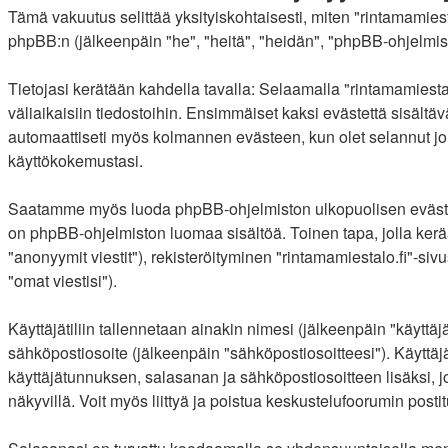
Tämä vakuutus selittää yksityiskohtaisesti, miten "rintamamiestal
phpBB:n (jälkeenpäin "he", "heitä", "heidän", "phpBB-ohjelmist
Tietojasi kerätään kahdella tavalla: Selaamalla "rintamamiestal
väliaikaisiin tiedostoihin. Ensimmäiset kaksi evästettä sisältäv
automaattiseti myös kolmannen evästeen, kun olet selannut joit
käyttökokemustasi.
Saatamme myös luoda phpBB-ohjelmiston ulkopuolisen evästeen "
on phpBB-ohjelmiston luomaa sisältöä. Toinen tapa, jolla kerää
"anonyymit viestit"), rekisteröityminen "rintamamiestalo.fi"-siv
"omat viestisi").
Käyttäjätiliin tallennetaan ainakin nimesi (jälkeenpäin "käyttä
sähköpostiosoite (jälkeenpäin "sähköpostiosoitteesi"). Käyttäjäti
käyttäjätunnuksen, salasanan ja sähköpostiosoitteen lisäksi, j
näkyvillä. Voit myös liittyä ja poistua keskustelufoorumin pos