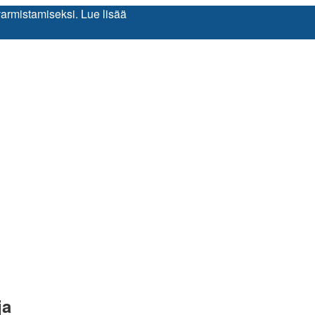
varmistamiseksi.
Lue lisää
ja