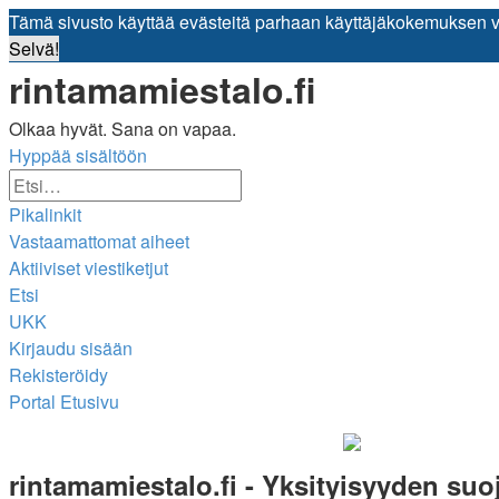
Tämä sivusto käyttää evästeitä parhaan käyttäjäkokemuksen 
Selvä!
rintamamiestalo.fi
Olkaa hyvät. Sana on vapaa.
Hyppää sisältöön
Tarkennettu
Etsi
haku
Pikalinkit
Vastaamattomat aiheet
Aktiiviset viestiketjut
Etsi
UKK
Kirjaudu sisään
Rekisteröidy
Portal
Etusivu
Etsi
rintamamiestalo.fi - Yksityisyyden suo