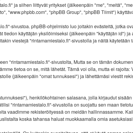
o.fi" ja siihen liittyvät yritykset (jälkeenpäin "me", "meitä", "me
o", "www.phpbb.com", "phpBB Group", "phpBB Tiimit") käyttävät si
o.fi"-sivustoa. phpBB-ohjelmisto luo joitakin evästeitä, jotka ov
ät tiedon käyttäjän yksilöimiseksi (jälkeenpäin "käyttäjän id") j
akin viestejä "rintamamiestalo.fi"-sivustolla ja näitä käytetään 
rintamamiestalo.fi"-sivustolta, Mutta se on tämän dokumentin ulk
mme tietoa on se, mitä lähetät. Tämä voi olla, mutta ei rajoita
ustolle (jälkeenpäin "omat tunnuksesi") ja lähettämäsi viestit re
jätunnuksesi"), henkilökohtainen salasana, jolla kirjaudut sisää
lisi "rintamamiestalo.fi"-sivustolla on suojattu sen maan tietotur
oita vaadimme rekisteröityessä on meidän hallinnassamme. Kaikis
tituslistalta koska tahansa haluat muokkaamalla omia asetuksiasi