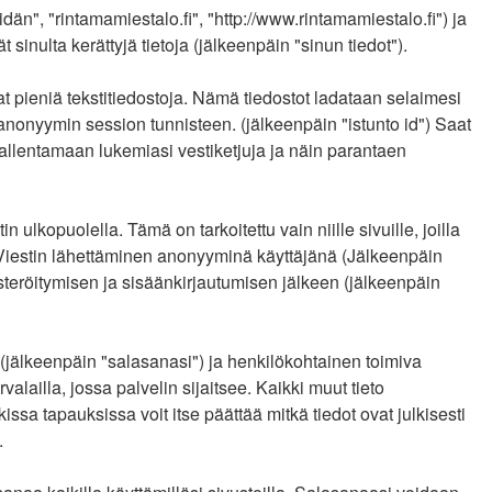
idän", "rintamamiestalo.fi", "http://www.rintamamiestalo.fi") ja
nulta kerättyjä tietoja (jälkeenpäin "sinun tiedot").
at pieniä tekstitiedostoja. Nämä tiedostot ladataan selaimesi
a anonyymin session tunnisteen. (jälkeenpäin "istunto id") Saat
tallentamaan lukemiasi vestiketjuja ja näin parantaen
opuolella. Tämä on tarkoitettu vain niille sivuille, joilla
: Viestin lähettäminen anonyyminä käyttäjänä (Jälkeenpäin
kisteröitymisen ja sisäänkirjautumisen jälkeen (jälkeenpäin
n (jälkeenpäin "salasanasi") ja henkilökohtainen toimiva
valailla, jossa palvelin sijaitsee. Kaikki muut tieto
sa tapauksissa voit itse päättää mitkä tiedot ovat julkisesti
.