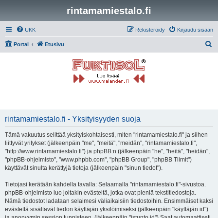
rintamamiestalo.fi
UKK
Rekisteröidy
Kirjaudu sisään
E
Portal
Etusivu
t
s
i
rintamamiestalo.fi - Yksityisyyden suoja
Tämä vakuutus selittää yksityiskohtaisesti, miten "rintamamiestalo.fi" ja siihen
liittyvät yritykset (jälkeenpäin "me", "meitä", "meidän", "rintamamiestalo.fi",
"http://www.rintamamiestalo.fi") ja phpBB:n (jälkeenpäin "he", "heitä", "heidän",
"phpBB-ohjelmisto", "www.phpbb.com", "phpBB Group", "phpBB Tiimit")
käyttävät sinulta kerättyjä tietoja (jälkeenpäin "sinun tiedot").
Tietojasi kerätään kahdella tavalla: Selaamalla "rintamamiestalo.fi"-sivustoa.
phpBB-ohjelmisto luo joitakin evästeitä, jotka ovat pieniä tekstitiedostoja.
Nämä tiedostot ladataan selaimesi väliaikaisiin tiedostoihin. Ensimmäiset kaksi
evästettä sisältävät tiedon käyttäjän yksilöimiseksi (jälkeenpäin "käyttäjän id")
ja anonyymin session tunnisteen. (jälkeenpäin "istunto id") Saat automaattiseti