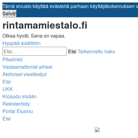
Tämä sivusto käyttää evästeitä parhaan käyttäjäkokemuksen 
Selvä!
rintamamiestalo.fi
Olkaa hyvät. Sana on vapaa.
Hyppää sisältöön
Etsi
Tarkennettu haku
Pikalinkit
Vastaamattomat aiheet
Aktiiviset viestiketjut
Etsi
UKK
Kirjaudu sisään
Rekisteröidy
Portal
Etusivu
Etsi