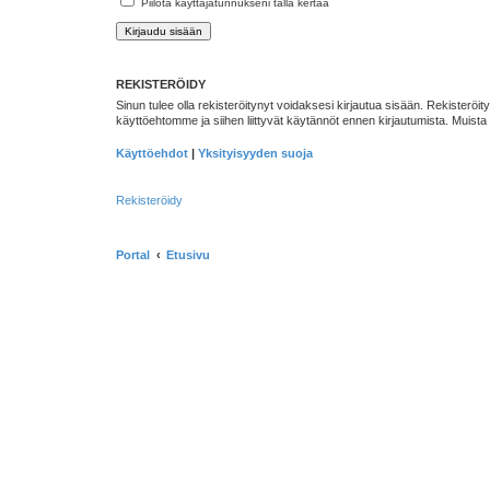
Piilota käyttäjätunnukseni tällä kertaa
REKISTERÖIDY
Sinun tulee olla rekisteröitynyt voidaksesi kirjautua sisään. Rekisteröity
käyttöehtomme ja siihen liittyvät käytännöt ennen kirjautumista. Muis
Käyttöehdot
|
Yksityisyyden suoja
Rekisteröidy
Portal
Etusivu