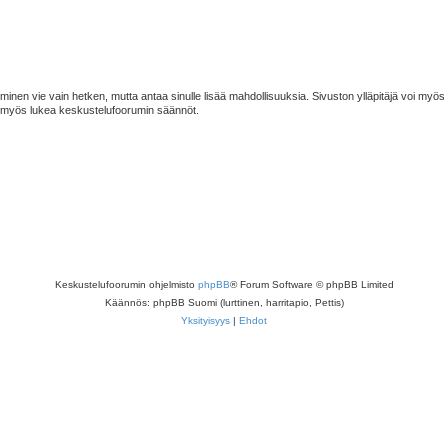
minen vie vain hetken, mutta antaa sinulle lisää mahdollisuuksia. Sivuston ylläpitäjä voi myös an
ta myös lukea keskustelufoorumin säännöt.
Keskustelufoorumin ohjelmisto
phpBB
® Forum Software © phpBB Limited
Käännös: phpBB Suomi (lurttinen, harritapio, Pettis)
Yksityisyys
|
Ehdot