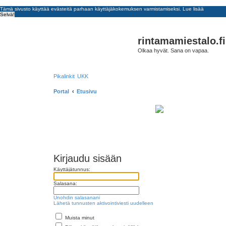
Tämä sivusto käyttää evästeitä parhaan käyttäjäkokemuksen varmistamiseksi.
Lue lisää
Selvä!
rintamamiestalo.fi
Olkaa hyvät. Sana on vapaa.
Pikalinkit
UKK
Portal
Etusivu
Kirjaudu sisään
Käyttäjätunnus:
Salasana:
Unohdin salasanani
Lähetä tunnusten aktivointiviesti uudelleen
Muista minut