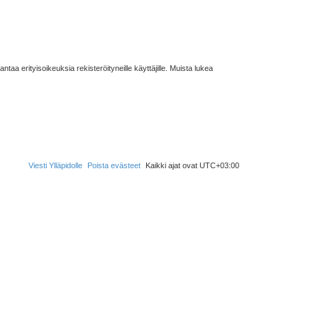
taa erityisoikeuksia rekisteröityneille käyttäjille. Muista lukea
Viesti Ylläpidolle
Poista evästeet
Kaikki ajat ovat
UTC+03:00