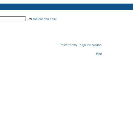
Etsi
Tarkennettu haku
Rekisteröidy
Kirjaudu sisään
Etsi