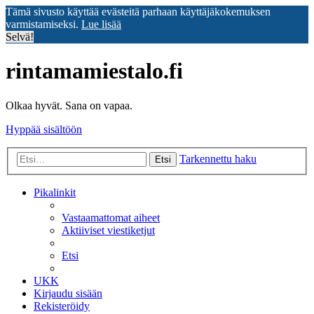
Tämä sivusto käyttää evästeitä parhaan käyttäjäkokemuksen
varmistamiseksi.
Lue lisää
Selvä!
rintamamiestalo.fi
Olkaa hyvät. Sana on vapaa.
Hyppää sisältöön
Tarkennettu haku
Etsi
Pikalinkit
Vastaamattomat aiheet
Aktiiviset viestiketjut
Etsi
UKK
Kirjaudu sisään
Rekisteröidy