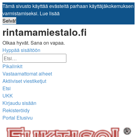
Tämä sivusto käyttää evästeitä parhaan käyttäjäkokemuksen
varmistamiseksi.
Lue lisää
Selvä!
rintamamiestalo.fi
Olkaa hyvät. Sana on vapaa.
Hyppää sisältöön
Tarkennettu
Etsi
haku
Pikalinkit
Vastaamattomat aiheet
Aktiiviset viestiketjut
Etsi
UKK
Kirjaudu sisään
Rekisteröidy
Portal
Etusivu
Etsi